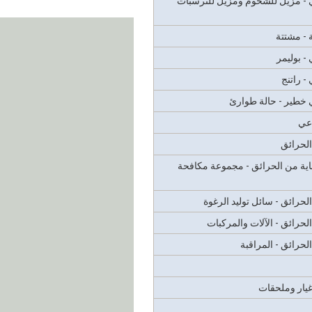
ي - مزيل للشحوم ومزيل للترسبات
ة - مشتتة
 - بوليمر
 - راتنج
ي خطير - حالة طوارئ
عي
الحرائق
ية من الحرائق - مجموعة مكافحة
لحرائق - سائل توليد الرغوة
لحرائق - الآلات والمركبات
لحرائق - المراقبة
غيار وملحقات