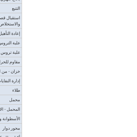
التتبع
استقبال قصب
والاستخلاص
إعادة التأهي
علبة التروس
علبة تروس ك
مقاوم للحرا
خزان - من الأ
إدارة النفايا
طلاء
محمل
المحمل - الا
الأسطوانة و
محور دوار