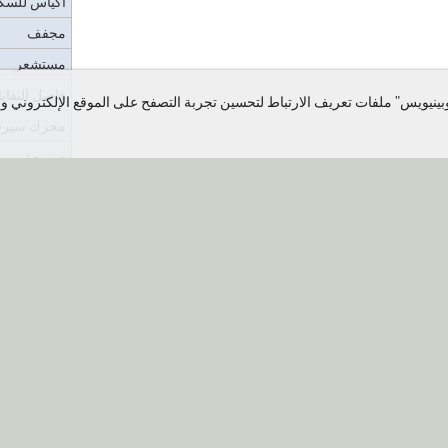
أكياس للسك
مجفف
مستشعر
فاصل النفاي
ينيويس" ملفات تعريف الارتباط لتحسين تجربة التصفح على الموقع الإلكتروني ولإ
محرك سيرف
صومعة
برنامج - إدا
تصميم البرم
المؤسسات، و
اللحام - الم
مسبار مائل
مجموعة الوسائط
منفاخ السخا
المؤتمرات 
مق
معدات الكبر
مانع الغبار
البيان
تقويم
صهريج