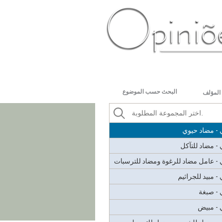
ب الكهروستاتيكي
 الحمأة
PT-BR
ES
US
FR
AR
ر
البحث حسب الموضوع
المؤلف
ي - حمض الكبريتيك
ي - عامل قلوي
ي - مضاد حيوي
 - مضاد للتآكل
ي - عامل مضاد للرغوة ومضاد للترسبات
 - مبيد للجراثيم
 - صبغة
ي - مبيض