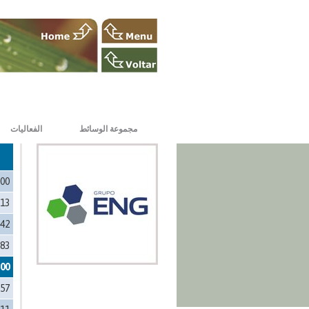
مجموعة الوسائط
الفعاليات
000
313
142
283
300
957