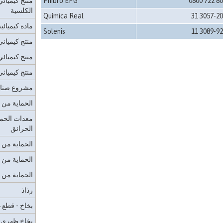
0800 722 8
Phibro EPG
منتج كيميائ
الكلسية
Química Real
31 3057-2
مادة كيميائي
Solenis
11 3089-9
منتج كيميائي
منتج كيميائي
منتج كيميائ
مشروع صنا
الحماية من 
معدات الحما
الحرائق
الحماية من ا
الحماية من ا
الحماية من ا
رذاذ
بخاخ - قطع 
بخاخ ظهري