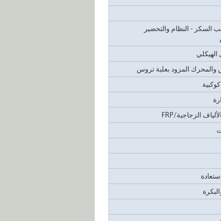
 السكر - النظام والتحضير
ل الهيكلي
 والمحرك المزود بعلبة تروس
وكبية
رة
لياف الزجاجية/FRP
ت
ستعادة
البكرة