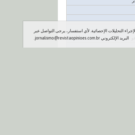
ر
ات
جراء التحليلات الإحصائية. لأي استفسار، يرجى التواصل عبر
و
البريد الإلكتروني jornalismo@revistaopinioes.com.br.
رة زراعية
جيات، وأنظمة تخطيط موارد
الإدارة والعمليات
عدات والمواد الاستهلاكية
بيت
 الإعلامية
م
والفعاليات
الات خاصة
تة
من نحن
© 2013 -
Revista Opiniões
ات الصحفية
جميع الحقوق محفوظة.
 الفعاليات