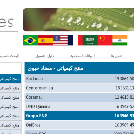
رافعة علوية
جهاز الترسي
يضعط
مكبس تجفيف
ZH-CN
HI
تشغيل بالبخا
منتج كيميائي
اتصل بنا
البيانات الصحفية
دليل التسوق
البحث حسب 
منتج كيميائ
منتج كيميائي - مضاد حيوي
منتج كيميائ
19 3864-5
Buckman
منتج كيميائ
18 3631-1
Centerquimica
منتج كيميائي
11 4615-8
Coremal
منتج كيميائ
16 3943-5
DND Química
منتج كيميائي
16 3946-9
Grupo ENG
منتج كيميائي
16 3969-4
OniBras
منتج كيميائ