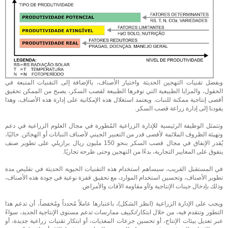
وبفضل تقنيات التهجين الحديثة واختيار الأصناف، بالإضافة إلى التقنيات المتبعة في
الحقول، والمزايا الطبيعية التي توفرها الطبيعة لقصب السكر، يصبح من الممكن تحقيق
أقصى إنتاجية ممكنة للنبات. ويعتمد استغلال هذه الإمكانية على إدارة هذه الأصناف، وهذا
يقودنا إلى إدارة زراعة قصب السكر.
وتتمثل الوظيفة الرئيسية للإدارة الزراعية المُطورة في مجال العلوم الزراعية في دعم
وتهيئة الظروف الملائمة لأقصى قدر من التعبير الجيني لأصناف النباتات أو الهجائن. حاليًا،
يُقدر الإنفاق في مجال قصب السكر بنحو 150 مليون ريال برازيلي على تطوير صنف
يتفوق على المعايير التجارية، بدءًا من التهجين وحتى طرحه تجاريًا.
في المستقبل القريب، سيساهم استخدام هذه التقنيات الحيوية الحديثة في تقليص مدة
تطوير الأصناف، وتحسين استخدام الموارد، مع تحقيق قفزة نوعية في جودة هذه الأصناف،
وذلك بإدخال جينات الإنتاجية و/أو مقاومة الآفات والأمراض.
ويجب على الإدارة الزراعية (انظر الشكل)، باعتبارها عاملاً مُحدداً ومُخفضاً، أن تدعم هذا
التطور وتتقدم فيه، من خلال ابتكار/تكييف ممارسات تدعم مستوى الإنتاجية الجديد، سواءً
عبر تعديل بيئات الإنتاج، أو تحسين جرعات المغذيات، أو ابتكار تقنيات زراعية جديدة، أو