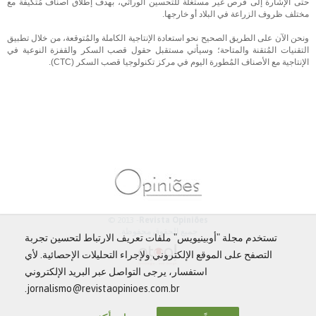
حتى الإشارة إلى فرص غير مستغلة للتحسين الوراثي، بهدف إطلاق أصناف مُتكيفة مع
مختلف ظروف الزراعة في البلاد أو خارجها.
ونحن الآن على الطريق الصحيح نحو استعادة الإنتاجية الكاملة والمُتوقعة، من خلال تطبيق
التقنيات المُتقنة والمتاحة؛ وسيأتي مستقبل حقول قصب السكر والقفزة النوعية في
الإنتاجية مع الأصناف المُطورة اليوم في مركز تكنولوجيا قصب السكر (CTC).
© 2013 -
Revista Opiniões
جميع الحقوق محفوظة.
تستخدم مجلة "أوبينيويس" ملفات تعريف الارتباط لتحسين تجربة
التصفح على الموقع الإلكتروني ولإجراء التحليلات الإحصائية. لأي
استفسار، يرجى التواصل عبر البريد الإلكتروني
jornalismo@revistaopinioes.com.br.