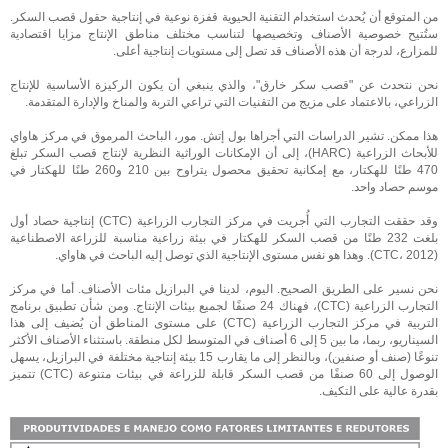
من المتوقع أن يُحدث استخدام التقنية الحيوية قفزة نوعية في إنتاجية حقول قصب السكر.
ستُتيح خصوصية الأصناف وتخصيصها لتناسب مختلف مناطق الإنتاج مزايا اقتصادية
للمزارع، لدرجة أن هذه الأصناف قد تصل إلى مستويات إنتاجية أعلى.
نحن نتحدث عن "قصب سكر خارق"، والذي ينبغي أن يكون الركيزة الأساسية للإنتاج
الزراعي، بالاعتماد على مزيج من التقنيات التي تراعي التربة والمناخ والإدارة المتقدمة.
هذا ممكن. تشير الدراسات التي أجراها بول إتش. مور، الباحث المرموق في مركز هاواي
للأبحاث الزراعية (HARC)، إلى أن الإمكانات الوراثية النظرية لإنتاج قصب السكر تبلغ
470 طنًا للهكتار، مع إمكانية تحقيق محصول يتراوح بين 210 و260 طنًا للهكتار في
موسم حصاد واحد.
وقد حققت التجارب التي أُجريت في مركز التجارب الزراعية (CTC) إنتاجية حصاد أول
بلغت 232 طنًا من قصب السكر للهكتار في بيئة زراعية مناسبة للزراعة الاصطناعية
(CTC، 2012). وهذا هو نفس مستوى الإنتاجية الذي توصل إليه الباحث في هاواي.
نحن نسير على الطريق الصحيح. اليوم، لدينا في البرازيل مئات الأصناف. أما في مركز
التجارب الزراعية (CTC)، فهناك 24 صنفًا لجميع بيئات الإنتاج. ومن شأن تطبيق برنامج
التربية في مركز التجارب الزراعية (CTC) على مستوى المناطق أن يُضيف إلى هذا
السيناريو، ربما، ما بين 5 إلى 6 أصناف في المتوسط ​​لكل منطقة. باستثناء الأصناف الأكثر
تنوعًا (صنف أو صنفين)، وبالنظر إلى ما يقارب 15 بيئة إنتاجية مختلفة في البرازيل، يسهل
الوصول إلى 60 صنفًا من قصب السكر قابلة للزراعة في بيئات متنوعة (CTC) تتميز
بقدرة عالية على التكيف.