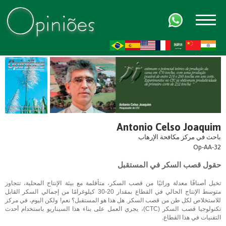
FR
AR
ZH-CN
HI
Antonio Celso Joaquim
باحث في مركز مكافحة الإرهاب
Op-AA-32
حقول قصب السكر في المستقبل
تخيل أصنافًا معدلة وراثيًا من قصب السكر، متأقلمة مع بيئة الإنتاج المحلية، تتجاوز
متوسط ​​الإنتاج الحالي في القطاع بمقدار 20-30 كيلوغرامًا من إجمالي السكر القابل
للاستخلاص لكل طن من قصب السكر. هل هذا هو المستقبل؟ نعم! ولكن اليوم، في مركز
تكنولوجيا قصب السكر (CTC)، يجري العمل على بناء هذا السيناريو باستخدام أحدث
التقنيات في هذا القطاع.