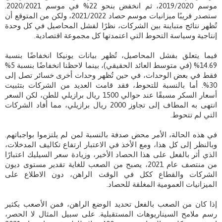
موسم 2019/2020، ثم انخفض بنحو 22% في موسم 2020/2021.
ستصدر قريبًا ميزانيات موسم حصاد 2021/2022، ولكن من المتوقع أن
تُظهر نتائج متباينة بين الشركات، نظرًا لفشل المحاصيل في كل وحدة
إنتاجية وسياسة التحوط التي اعتمدتها كل مجموعة اقتصادية.
فيما يتعلق بفشل المحاصيل، تُظهر بيانات يونيكا انخفاضًا بنسبة
14.69% (في متوسط ​​العائد الحقيقي)، بينما لاحظنا انخفاضًا بنسبة 5%
فقط في بعض الوحدات، في حين تُظهر وحدات أخرى خسائر تصل إلى
30%. أما بالنسبة للتحوط، فقد قامت العديد من الشركات بتثبيت
أسعار السكر مسبقًا عند حوالي 1500 ريال برازيلي للطن، لكن السعر
انتهى به المطاف إلى تجاوز 2000 ريال برازيلي، مما أفاد الشركات
التي لم تتحوط.
في هذه الحالة، الأمر محض صدفة بالنسبة لمن لم يلتزموا بواجباتهم.
وبالنظر إلى كل هذا، ومع الأخذ في الاعتبار ارتفاع تكاليف المدخلات،
الذي أثر بالفعل على هذا الحصاد الأخير، وزيادة سعر السيليك اعتبارًا
من منتصف عام 2021، يصبح من الصعب للغاية تقدير مستوى ديون
الشركات والقطاع ككل في الوقت الراهن، دون الاطلاع على
الميزانيات العمومية المغلقة للحصاد.
إذا كان من الصعب بالفعل تحديد الوضع الراهن، فمن الأصعب بكثير
رسم ملامح السيناريوهات المستقبلية. على سبيل المثال لا الحصر،