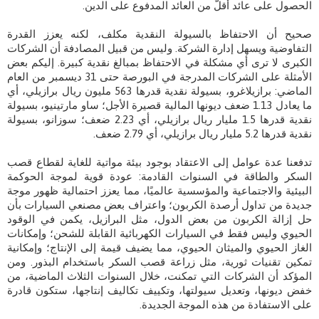
الحصول على عائد أقلّ من العائد المدفوع على الدين.
صحيح أن الاحتفاظ بالسيولة النقدية مكلف، لكنه يعزز القدرة
التفاوضية ويسهل إدارة الشركة. وليس من قبيل المصادفة أن الشركات
الكبرى لا ترى أي مشكلة في الاحتفاظ بمبالغ نقدية كبيرة. إليكم بعض
الأمثلة على الشركات المدرجة في البورصة حتى 31 ديسمبر من العام
الماضي: برازيلاغرو، بسيولة نقدية قدرها 563 مليون ريال برازيلي، أي
ما يعادل 1.13 ضعف ديونها المالية قصيرة الأجل؛ ساو مارتينيو، بسيولة
نقدية قدرها 1.5 مليار ريال برازيلي، أي 2.23 ضعف؛ سوزانو، بسيولة
نقدية قدرها 5.2 مليار ريال برازيلي، أي 2.79 ضعف.
تدفعنا عدة عوامل إلى الاعتقاد بوجود بيئة مواتية للغاية لقطاع قصب
السكر والطاقة في السنوات القادمة: عودة قوية لموجة الحوكمة
البيئية والاجتماعية والمؤسسية عالميًا، مما يعزز احتمالية ظهور موجة
جديدة من تداول أرصدة الكربون؛ واعتراف بعض مصنعي السيارات بأن
حل إزالة الكربون من بعض الدول، مثل البرازيل، يكمن في الوقود
الحيوي وليس فقط في السيارات الكهربائية القابلة للشحن؛ وإمكانات
الغاز الحيوي والميثان الحيوي، مما يضيف قيمة إلى الإنتاج؛ وإمكانية
تمكين تقنيات ثورية، مثل زراعة قصب السكر باستخدام البذور. ومن
المؤكد أن الشركات التي تمكنت، خلال السنوات الثلاث الماضية، من
خفض ديونها، وتعديل سيولتها، وتكييف تكاليف إنتاجها، ستكون قادرة
على الاستفادة من هذه الموجة الجديدة.