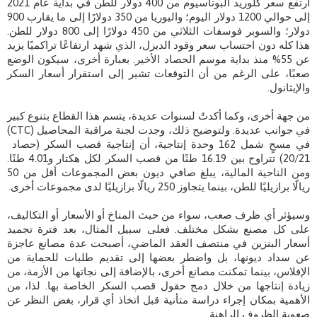
ارتفع سعر كلوريد البوتاسيوم من 400 دولار للطن في بداية عام 2021
إلى حوالي 1200 دولار اليوم؛ واليوريا من 350 دولارًا إلى ما يقارب 900
دولار؛ والسوبر فوسفات الثلاثي من 450 دولارًا إلى 800 دولار للطن.
هذا كله دون احتساب سعر وقود الديزل، الذي شهد ارتفاعًا تراكميًا يزيد
عن 55% منذ بداية موسم الحصاد الأخير. بعبارة أخرى، سيكون الوضع
صعبًا، على الرغم من أن التوقعات تشير إلى استقرار أسعار السكر
والإيثانول.
من جهة أخرى، وكما أكدتُ لسنوات عديدة، يتسم هذا القطاع بتنوع كبير
في جوانب عديدة. ولتوضيح ذلك، وجدت لجنة مراقبة المحاصيل (CTC)
20/21) تتراوح بين 16.19 طنًا من قصب السكر لكل هكتار و4.01 طنًا.
ومن الناحية المالية، يبلغ صافي ديون بعض المجموعات أقل من 50
ريالًا برازيليًا للطن، بينما يتجاوز 250 ريالًا برازيليًا لدى مجموعات أخرى.
وسيؤثر أي ظرف صعب، سواء من حيث المناخ أو الأسعار أو التكاليف،
على كل مصنع بشكل مختلف. فعلى سبيل المثال، بعد فترة تجميد
أسعار البنزين في منتصف العقد الماضي، أصبحت عدة مصانع عاجزة
عن سداد ديونها، بل واضطر بعضها إلى تقديم طلبات للحماية من
الإفلاس، بينما تمكنت مصانع أخرى، بالإضافة إلى نجاتها من الأزمة، من
زيادة إنتاجها من خلال دمج حقول قصب السكر الخاصة بها. لذا، من
الأهمية بمكان إجراء دراسة متأنية قبل اتخاذ أي قرار، بغض النظر عن
صعوبة الظروف الراهنة.