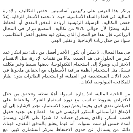
يرتكز هذا الدرس على ركيزتين أساسيتين: خفض التكاليف والإدارة
المالية. في قطاع السلع الأساسية، حيث لا تخضع الأسعار للرقابة، يُعدّ
خفض التكاليف الوسيلة الرئيسية لزيادة التدفق النقدي أو الحفاظ
عليه. ونظرًا لأن حوالي 70% من تكاليف المصنع تتركز في المجال
الزراعي، فإن هذا هو المجال الذي يمكن فيه تحقيق أفضل المكاسب،
سواء من خلال زيادة الإنتاجية أو تقليل الهدر.
في هذا المجال، لا يمكن أن تكون الأخبار أفضل من ذلك: يتم ابتكار عدد
كبير من الحلول في هذا الصدد، بدءًا من تقنيات الإدارة، مثل الانقسام
الاختزالي، وصولًا إلى استخدام التكنولوجيا، بعضها بسيط وغير مكلف
نسبيًا، مثل استخدام أنظمة مراقبة الأسطول، مع انخفاض ملحوظ في
عدد الآلات المستخدمة في العملية، أو استخدام الطائرات بدون طيار
للمكافحة البيولوجية للآفات.
من الناحية المالية، تُعدّ إدارة السيولة أهمّ نقطة، وتتحقق من خلال
الاقتراض بشروط تتناسب مع دورة استثمار الشركة والحفاظ على
احتياطي نقدي قوي. وفيما يخصّ دورة الاستثمار، تجدر الإشارة إلى أن
الإنفاق الرأسمالي المتكرر الرئيسي في هذا القطاع هو تجديد حقول
قصب السكر، والذي يستغرق حصاده 12 شهرًا على الأقل، ويستمرّ
لمدة خمس أو ست سنوات. أما فيما يتعلق بالتدفق النقدي، فهناك
دائمًا من يتساءل عن جدوى الاحتفاظ بمركز استثماري كبير، مع