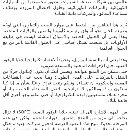
عالمي بين شركات صناعة السيارات لتطوير مجموعتها من السيارات
الكهربائية والمركبات الكهربائية، وحلول الاتصال المزودة بوظائف
مساعدة السائق، والمركبات ذاتية القيادة.
يُزيد هذا التنافس من الضغط على موارد البحث والتطوير، التي تُوجّه
بطبيعة الحال نحو أسواق رئيسية كأوروبا والصين والولايات المتحدة.
وهذا يعني أن الحلول الخاصة بالأسواق الناشئة ليست في طليعة
الأولويات، بل ستعتمد بشكل أساسي على الحلول القائمة بالتزامن مع
الحلول العالمية.
وهذا يعني أنه بالنسبة للبرازيل، وتحديداً لاعتماد تكنولوجيا خلايا الوقود
الصلبة، فإن الإجراءات المحلية والمنسقة ضرورية.
حتى نتمكن من التمتع بفوائده، ونضمن أيضًا أن يكون الإيثانول جزءًا من
التنقل بالمركبات على المدى الطويل؛ وهنا يجب على القطاعات
المعنية والحكومة أن تتساءل وتقيّم وتتخذ قرارًا واعيًا بشأن ما إذا كنا
سنكون روادًا ومالكين لاستراتيجية التنقل المستدام الخاصة بنا، أو
مجرد عملاء مستقبليين لهذه التكنولوجيا، أو حتى لتكنولوجيا أخرى أقل
فائدة للبلاد.
من المهم الإشارة إلى أن تقنية خلايا الوقود الصلبة (SOFC) لا تزال
بحاجة إلى مزيد من النضج وتحقيق وفورات الحجم، ولكن في هذه
المرحلة تحديدًا، تتيح هذه التقنية الفرصة لدخول شركات جديدة، خلال
مرحلة الانتقال من الابتكار إلى التقنية السائدة. وقد شهدت شركات