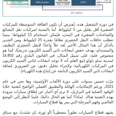
في دورة التشغيل هذه، يُفترض أن تكون الطاقة المتوسطة للمركبات
الصغيرة أقل بقليل من 5 كيلوواط. أما بالنسبة لمركبات نقل البضائع
والشاحنات الصغيرة في المدن، فيُمكن استخدام 15 كيلوواط؛ بينما
تتطلب حافلات النقل الحضري نظامًا بقدرة 25 كيلوواط. ومن الجدير
بالذكر أن هذا المثال الأخير يُعد حلاً واعدًا للنقل الحضري النظيف
والمستدام، بهدف خفض انبعاثات ثاني أكسيد الكربون تدريجيًا، كما هو
منصوص عليه، على سبيل المثال، في القانون البلدي رقم 16.802
لمدينة ساو باولو (مع العلم أنه لا توجد انبعاثات لثاني أكسيد الكربون
في المركبات الكهربائية؛ ولإجراء تحليل دقيق، من الضروري إضافة
انبعاثات ثاني أكسيد الكربون الناتجة عن إنتاج هذه الكهرباء).
مرّت خمس سنوات على دورة الألعاب الأولمبية، وها نحن في عام
2021، ورغم الإمكانيات الهائلة والتطبيق العملي الواضح لتقنية خلايا
الوقود الصلبة في البرازيل، لا نرى أي أخبار عن إطلاق سيارات مزودة
بهذه التقنية هناك. لماذا؟ كما هو الحال دائمًا، علينا النظر إلى الوضع
العالمي وفهم المرحلة التي يمر بها قطاع السيارات.
يشهد قطاع السيارات تطوراً مضطرباً (أو ثورة، إن شئت)، مع سباق