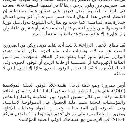
مثل سيريس باور وبلوم إنرجي ارتفاعًا في قيمتها السوقية ثلاثة أضعاف
في السنوات الأخيرة بفضل قدرتها على تحقيق قيمة مستقبلية. إن
الانتظار لدخول هذا المجال لمدة خمس سنوات أو أكثر يعني احتمال
خسارة هذه المنافسة، كما حدث مع بطاريات الليثيوم: فدول مثل كوريا
الجنوبية والصين وأوروبا تتقدم عليها بخمسة عشر أو عشرين عامًا، ولن
يتم تجاوزها إلا عندما تصبح هذه التقنية سلعة أساسية.
يُعد قطاع الأعمال الزراعية بلا شك أحد نقاط قوتنا، ولكن من الضروري
البحث عن مجالات وتقنيات ذات صلة لتعزيز خلق القيمة. تتمتع
البرازيل بموقع متميز فيما يتعلق بتوافر الطاقة المتجددة، سواء من
الطاقة الكهرومائية أو الشمسية أو طاقة الرياح أو الوقود الحيوي. وفي
الحالة الأخيرة، لا يُعد استخدام الوقود الحيوي ضارًا إلا للدول التي لا
تمتلكه.
أؤمن بضرورة وضع خطة لإدخال تقنية خلايا الوقود الصلبة المؤكسدة
(SOFC)، على غرار الخطط المطبقة في ألمانيا واليابان لسوق الطاقة
الثابتة، وذلك من خلال تنسيق الجهود بين الحكومة والقطاع الخاص
والمؤسسات البحثية. يشمل ذلك الحصول على التكنولوجيا الأساسية،
ونقل المعرفة إلى المؤسسات، وتحسين المواد وعمليات الإنتاج،
وتطوير سلسلة التوريد على مراحل تُحقق قيمة وطنية، كما تفعل شركة
ENERFE في الأرجنتين مع تقنية خلايا الوقود الصلبة المؤكسدة.