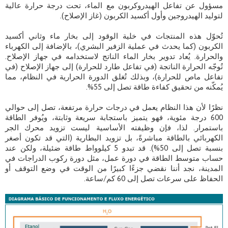
مسؤول عن تفاعل الهيدروكربون مع الماء، تحت درجة حرارة عالية
لتوليد الهيدروجين وأول أكسيد الكربون (غاز الإصلاح).
تُحوّل هذه المنتجات في خلية الوقود إلى بخار ماء وثاني أكسيد
الكربون (كما يحدث في عملية الزفير البشري)، بالإضافة إلى الكهرباء
والحرارة. يُعاد تدوير بخار الماء الناتج لاستخدامه في جهاز الإصلاح.
تُوجّه الحرارة الناتجة (في تفاعل طارد للحرارة) إلى جهاز الإصلاح (في
تفاعل ماص للحرارة)، وبذلك تُغلق الدورة الحرارية في النظام، مما
يُمكّنه من تحقيق كفاءة طاقة تصل إلى 55%.
نظرًا لأن هذا النظام يعمل في درجات حرارة مرتفعة، تصل إلى حوالي
600 درجة مئوية، فهو يتميز باستجابة سريعة وثابتة، ويُوفر الطاقة
باستمرار. لذا، فإن وظيفته الأساسية ليست تزويد محرك الجر
الكهربائي بالطاقة مباشرةً، بل تزويد البطارية (التي قد تكون أصغر
بنسبة تصل إلى 50%). قد تبدو 5 كيلوواط طاقة ضئيلة، ولكن عند
حساب متوسط ​​الطاقة في دورة عمل، مثل دورة ركوب الدراجات في
المدينة، نجد أننا نقضي جزءًا كبيرًا من الوقت في وضع التوقف أو
الحفاظ على سرعات تصل إلى 60 كم/ساعة.