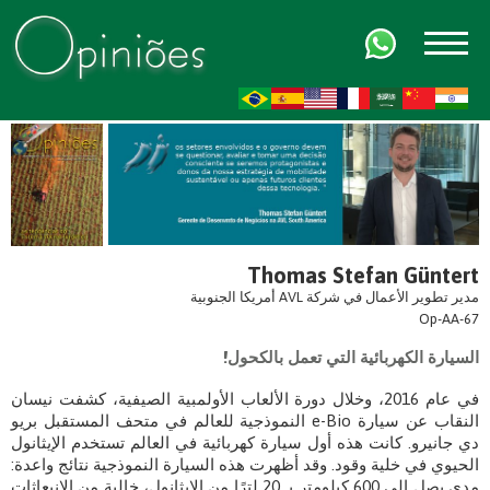
FR
AR
ZH-CN
HI
Thomas Stefan Güntert
مدير تطوير الأعمال في شركة AVL أمريكا الجنوبية
Op-AA-67
السيارة الكهربائية التي تعمل بالكحول!
في عام 2016، وخلال دورة الألعاب الأولمبية الصيفية، كشفت نيسان
النقاب عن سيارة e-Bio النموذجية للعالم في متحف المستقبل بريو
دي جانيرو. كانت هذه أول سيارة كهربائية في العالم تستخدم الإيثانول
الحيوي في خلية وقود. وقد أظهرت هذه السيارة النموذجية نتائج واعدة:
مدى يصل إلى 600 كيلومتر بـ 20 لترًا من الإيثانول، خالية من الانبعاثات