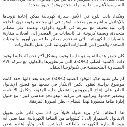
الضارة، والأهم من ذلك، أنها تستخدم وقودًا حيويًا متجددًا.
وهكذا، باتت تلوح في الأفق سيارة كهربائية يمكن إعادة تزويدها
بالإيثانول مباشرة من مضخة الوقود في أي محطة وقود، دون الحاجة
إلى بنية تحتية، مع سرعة في التزود بالوقود، وتعتمد على مصادر
متجددة، وبصمة كربونية أقل (انبعاثات من المصدر إلى العجلات مقارنة
بالسيارات الكهربائية التي تستخدم مصادر طاقة من أوروبا والولايات
المتحدة والصين) من السيارات الكهربائية التي تعمل بالبطاريات.
كان جوهر هذه التقنية هو خلية الوقود، وبشكل أكثر تحديدًا، خلية الوقود
ذات الأكسيد الصلب (SOFC)، التي تم تطويرها بالتعاون مع شركة AVL
النمساوية المتخصصة في تكنولوجيا التنقل.
لم تكن تقنية خلايا الوقود الصلبة (SOFC) جديدة بحد ذاتها، فقد كانت
موضوع دراسة لعقود. يكمن الابتكار في دمجها مع مُصلِح الإيثانول
القادر على إنتاج الهيدروجين لتشغيل خلية الوقود، وتكامل الأنظمة،
وتصغير حجمها، وتركيبها في مركبة - وهو تحدٍ هندسي كبير - مع حلول
إدارة طاقة متطورة لهذا النظام - انظر الصورة المرفقة.
هذا النظام، الذي يزيد طوله قليلاً عن 50 سم، قادر على تحويل
الإيثانول باستمرار إلى 5 كيلوواط من الطاقة الكهربائية، مما يعني أنه
يزود السيارة الكهربائية بالطاقة المباشرة للجر و/أو إعادة شحن