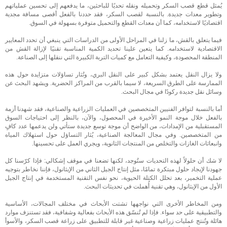
يُمثل قطع قصب السكر وتحميله ونقله تحديًا للباحثين، ما يدفعهم إلى تحسين عملياتهم
وتطوير معدات جديدة. بالنسبة لقصب السكر، فقد حددنا بالفعل أقصى مسافة مجدية
اقتصاديًا لاستخدامه، كما أن معدات القطع والتحميل متوفرة بسهولة في السوق.
فيما يتعلق بالقش، ما زلنا في المراحل الأولى من الدراسات التي ينبغي أن تحدد المعايير
الاقتصادية لاستخدامه. كما يتعين علينا تحديد الكمية المناسبة تقنيًا لإزالة القش من
المنطقة المحصودة، وكيفية التعامل مع كميات التربة الكبيرة التي ننقلها إلى الصناعة.
ولا يزال النقل يعتمد بشكل كبير على النقل البري، وتُثار تساؤلات متزايدة حول هذه
الممارسة على الطرق السريعة، لا سيما بالقرب من المراكز الحضرية. ويشهد البحث عن
وسائل نقل جديدة ركودًا في مجال البحث.
أما بالنسبة لتوافر الفنيين المتخصصين في العمليات الزراعية والصناعية، فقد شهدنا أزمة
بالفعل خلال موجة النمو الأخيرة في المحصول، والآن، بالنظر إلى احتياجات السوق
المستقبلية من الإمدادات، من الواضح أن موجة توسع جديدة ستأتي ولن يدعمها عدد كافٍ
من المتخصصين. وفي مجال المعالجة الصناعية، يُثار التساؤل حول استهلاك المياه
وانبعاثات الغازات والتخلص من المنتجات الثانوية، ويجري العمل على تحسينها.
لا شك أن حلولاً لهذه التحديات ستُوجد، لكنها تضعنا في موقف إشكالي: فإذا كرّسنا كل
جهودنا لإيجاد حلول مبتكرة تمامًا، مثل إنتاج الجيل الثاني من الإيثانول، فإننا نخاطر بتوجيه
عملية التخمير، بعد تحلل الكتلة الحيوية، نحو نفس التقنية المستخدمة في إنتاج الجيل
الأول من الإيثانول، وهي تقنية أُهملت في تحديثات البحث.
ومن المخاطر الأخرى التي نواجهها تشتت الأبحاث في مختلف المجالات، الأساسية
والتطبيقية على حد سواء. فإذا لم تُنسّق هذه الأبحاث بفعالية وشفافية، فقد تستنزف موارد
هائلة وتُنتج عمليات زراعية وصناعية غير قابلة للتطبيق على زراعة قصب السكر، والأسوأ