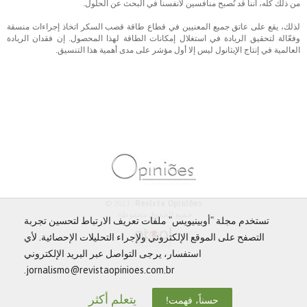
من ذلك كله، أننا قد نُصبح منافسين لأنفسنا في البحث عن الحلول.
لذلك، يقع على عاتق جميع المعنيين في قطاع طاقة قصب السكر اتخاذ إجراءات منسقة
وفعّالة لتحقيق الريادة في استغلال إمكانات الطاقة لهذا المحصول. إن فقدان الريادة
العالمية في إنتاج الإيثانول ليس إلا أول مؤشر على مدى أهمية هذا التنسيق.
© 2013 -
Revista Opiniões
جميع الحقوق محفوظة.
تستخدم مجلة "أوبينيويس" ملفات تعريف الارتباط لتحسين تجربة
التصفح على الموقع الإلكتروني ولإجراء التحليلات الإحصائية. لأي
استفسار، يرجى التواصل عبر البريد الإلكتروني
jornalismo@revistaopinioes.com.br.
يتعلم أكثر
حسناً، فهمت!