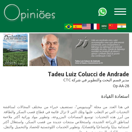
FR
AR
ZH-CN
HI
Tadeu Luiz Colucci de Andrade
مدير قسم البحث والتطوير في شركة CTC
Op-AA-28
استعادة القيادة
في هذا العدد من مجلة "أوبينيويس"، نستضيف خبراء من مختلف المجالات لمناقشة
التحديات التي تم التغلب عليها وتلك التي لا تزال قائمة في قطاع قصب السكر والطاقة.
من أبرز هذه التحديات: توسيع المساحات المزروعة، وتطوير مواد وراثية أكثر ملاءمة
لمناطق الزراعة الجديدة، واستخلاص منتجات جديدة من قصب السكر، واستغلال أكثر
استدامة بيئيًا واجتماعيًا واقتصاديًا، وتطوير الخدمات اللوجستية للحصاد والتحميل والنقل،