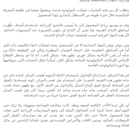
وتدريب الكوادر المتخصصة، وغيرها.
يتطلب كل من هذه التحديات عمليات تكنولوجية جديدة، وبعضها يضعنا في طليعة المعرفة
المكتسبة خلال فترة طويلة من الاستغلال التجاري لهذا المحصول.
وقد تم توسيع زراعة المحصول إلى ما يُسمى بالحدود الزراعية باستخدام أصناف طُوّرت
لمناطق الإنتاج القديمة. هذا يعني أن الإنتاج لن يكون بالضرورة عند المستويات الحالية،
لأن هذه المواد الوراثية ليست مُخصصة لبيئات الإنتاج الجديدة.
ولن يتوفر توفير المواد المناسبة إلا في المستقبل نتيجة لعمليات انتقاء إقليمية بدأت للتو.
أما في المناطق التقليدية، فإن اعتماد التقنيات المطورة ولكن غير المُطبقة حاليًا من
شأنه أن يُعزز الإنتاجية بشكل فوري. يُظهر هذا، بشكلٍ لافت، أنه إذا لم يستغل القطاع
الإنتاجي الإمكانات التكنولوجية المتاحة بشكلٍ كافٍ، يُمكننا تخيّل التحديات التي سيواجهها
مع الثورة التكنولوجية القادمة.
في هذا السياق، لدينا إنتاج الإيثانول باستخدام الكتلة الحيوية لقصب السكر كمادة خام. في
بداية تطوير هذه التقنية، اقتصرنا على استخدام تفل قصب السكر، كونه مُستخدمًا بالفعل
في الصناعة كمنتج ثانوي لإنتاج السكر والإيثانول من الجيل الأول. مع ظهور حصاد قصب
السكر الخام، أصبحت مادة خام جديدة متاحة لنا: القش. بينما كان تفل قصب السكر
مُستخدمًا بالفعل في الصناعة، أصبح القش عنصرًا غريبًا من حيث استخدامه.
لم تكن لدينا الآلات الكافية لجمعه ونقله. كانت معالجته الصناعية مجهولة، ولا تزال حتى
اليوم تُمثل تحديًا كبيرًا. أدت المخاوف البيئية إلى وضع الممارسات الزراعية التي جعلت
هذا المحصول ناجحًا حتى ذلك الحين تحت نقد شديد. لم تعد ممارسات العمل تُلبي
المتطلبات الحالية. تستمر الآفات والأمراض الجديدة في تحدي علمائنا الباحثين عن بدائل
فعالة ومستدامة.