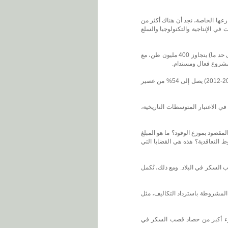
عها الخاصة، نجد أن هناك أكثر من
في الإنتاجية والتكنولوجيا والسلع
تشير التوقعات لموسم حصاد 2019/2020 إلى وجود سوق محتملة لأكثر من مليون طن من قصب السكر، ما يعني نموًا فعليًا (يُعتبر مثاليًا إلى حد ما) يتجاوز 400 مليون طن، مع
م مشروع فعال ومستدام.
حاليًا، لا تُغطي أسعار بيع الإيثانول، التي يدفعها الموزع للمنتج، تكاليف الإنتاج. ومع ذلك، فإن مزيج الإنتاج المتوقع للموسم الحالي (حصاد ​​2011-2012) يصل إلى 54% من عصير
في الاعتبار المتوسطات التاريخية،
المقصود بموزع الوقود؟ ما هو المبلغ
التعاقدية؟ هذه هي القضايا التي
لإمداد، على الرغم من أنها مسؤولة حاليًا عن 10% فقط من إنتاج قصب السكر في البلاد. ومع ذلك، تُكمل
ر المشروطة باسترداد التكاليف، مثل
 جزء أكبر من حصاد قصب السكر في