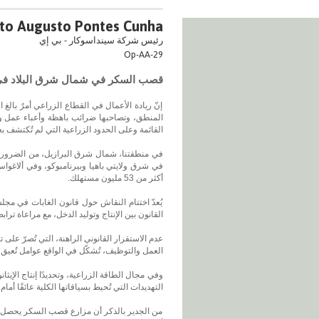
to Augusto Pontes Cunha
رئيس شركة سينداسوكار - بي إي
Op-AA-29
قصب السكر في شمال شرق البلاد في ضوء
إنّ ريادة الأعمال في القطاع الزراعي أمرٌ بالغ ا
المنطق، وتصاحبها ضرائب باهظة وأعباء عمل وتأ
القائمة وعلى الحدود الزراعية التي لم تُكتشف ب
في منطقتنا، شمال شرق البرازيل، من الضروري و
في شرق ولايتي باهيا وبيرنامبوكو، وفي ألاغواس
أكثر من 53 مليون مستهلك.
يُعدّ اختتام النقاش حول قانون الغابات في مج
القانون بين الإنتاج وتوليد الدخل، مع مراعاة تراب
العمل والتوظيف، تُشكّل في الواقع عوامل تُعيق نم
وفي مجال الطاقة الزراعية، وتحديدًا إنتاج الإي
التهديدات التي تُحيط بسياقاتها الكلية عائقًا 
من الجدير بالذكر أن مزارع قصب السكر يحصل على