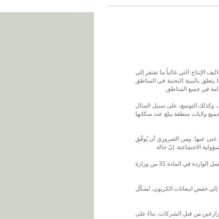
يف الإنتاج التي غالباً ما تفتقر إلى
تعلق بالبنية التحتية في المناطق
دامة في جميع المناطق.
، وكذلك التوسع، على سبيل المثال
ميع ولايات منطقة يبلغ عدد سكانها
 غنى عنها. ومن الضروري أن يُوفّق
ؤولية الاجتماعية. إنّ حالة
عدم الاستقرار القانوني الراهنة، التي تُصرّ على تجريم من يمارسون ريادة الأعمال وفقًا للتشريعات السارية، بالإضافة إلى ذاتية بعض مفاهيم العمل الواردة في المادة 31 من وزارة
 إلى خفض انبعاثات الكربون، تُشكّل
زارعين من قبل الشركات، بناءً على