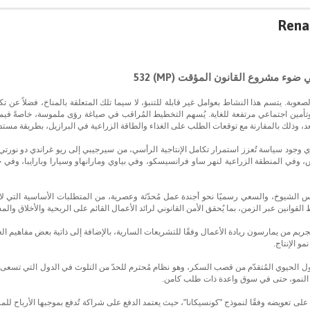
Rena
 مشروع القانون المؤقت (MP) 532
لصعوبة. يتسم هذا النشاط بعوامل غير قابلة للتنبؤ، لا سيما تلك المتعلقة بالمناخ، فضلاً عن تكال
مين اجتماعي مرتفعة للغاية. يُسهم التخطيط المُراقب في صياغة رؤى ملموسة، خاصةً فيما ي
عد، وذلك بالمقارنة مع توقعات الطلب على الغذاء والطاقة الزراعية في البرازيل، بطريقة مست
جود سياسة تُعزز استمرار تكامل الإنتاجية الرأسي، من سيرجيبي إلى ريو غراندي دو نورتي
، وفي المنطقة الزراعية لنهر ساو فرانسيسكو، وفي بياوي ومارانهاو وسيارا وبارايبا، وفي ج
لس الشيوخ، والسعي رسميًا نحو أجندة عمل مُحدّثة وعصرية، من المتطلبات الأساسية التي لا
ط القوانين عبر الزمن، بما يُحقق الأمن القانوني لرائد الأعمال القائم على الربحية والأخلاق والمس
و الإنتاج.
ثانول الحيوي المُتقدّم من قصب السكر، وهو نظام مُحترم للحدّ من التلوث في الدول التي تسعى
أمام النمو، حتى في سوق واعدة ذات طلب كامن.
 تعويضه وفقًا لنموذج "كونسيكانا"، حيث يعتمد الدفع على شراكة تُدفع بموجبها الأرباح للم