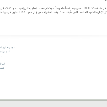
ويشهد البحث في مجال التحسين ا
الخاصة، التي طُبقت منذ توقف الإشراف من قِبل معهد IAA السابق في نهاية ثمانينيات القرن الماضي.
مجموعة الوسائط
المؤتمرات 
مق
البيان
تقويم