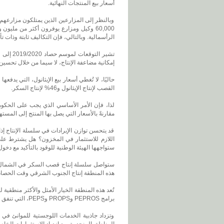
أسعار بيع المنتجات النهائية.
وبالنظر إلى المزارعين الذين يمتلكون مزارعهم
60,000 وكيل ومزارع يوفرون أكثر من ملي
الرأسمالية. وبالتالي، فإن التكاليف ثابتة وذات ت
إمكانية مضاعفة الإنتاج، لا سيما من خلال تحسين
القصب لإنتاج الإيثانول و46% لإنتاج السكر.
لذا، فإن الأمر الأساسي الذي يجب على الحكومة 
مقارنةً بالأسعار التي يصل بها المنتج إلى المسته
قد يتحسن توازن الإيرادات في سلسلة الإنتاج إذا 
اللازم للاستثمار في المخزون؟ هل يشترط على
ستواجهها الهيئة الوطنية للوقود بالتأكيد مع دخول القانون المؤقت رقم 532 حيز التنفيذ، والذي 
هذه المنطقة إنتاج الجنوب الشرقي وقت الحصاد،
تُعد هذه المنطقة الخيار الأمثل والأكثر منطقية
برامج PEPROS وPROPS وPEPS، التي تنفق الحكومة الفيدرالية من خلالها على ميكنة المحاصيل.
وتزداد جاذبية الخدمات اللوجستية للموانئ ف
المناطق المنحدرة، مع ازدياد الاستثمارات الخاص