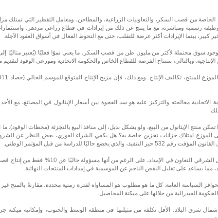
 الخاصة من قصب السكر، والتعاونيات الزراعية، والمطاحن، ومعامل التقطير التي تمتلك مزار
ون وظيفة رسمية ومباشرة، مع ما ينتج عن ذلك من إيرادات في قطاع زراعي مزدهر، واستثمارات 
أثير كبير، بينما الإيرادات أكثر عرضة للتقلب، حتى مع التحوط الفعال في أسواق العقود الآجلة.
 الإنتاجية. وبالتالي، ستتاح الفرصة للقطاع الخاص والحكومة الاتحادية وموزعي الوقود لتقدي
الاتحادية معالجته والتركيز عليه هو سد الفجوة بين أسعار الإيثانول في المصانع، مع الأخذ 
لك.
تمكن منتج الإيثانول من البيع، ولو بشكل بديل، إلى منافذ البيع بالتجزئة (محطات الوقود). ما 
 الموزع امتلاك خزانات تخزين خاصة به؟ هل يكفي الشراء الفوري، بغض النظر عن الشروط 
يخضع حاليًا للدراسة من قبل المؤتمر الوطني.
ستواصل سلسلة إنتاج قصب السكر في الشمال الشرقي التعاون في ا
 مما يساعد على تقليل النقص الناجم عن الموسمية في إمدادات المنتجات النهائية.
 لحوافز السياسة العامة. كل ما هو مطلوب هو المساواة لفترة زمنية محددة، مقارنةً بالمنح غي
ي شمال شرق البلاد، الأقل تكلفة من مثيلتها في منطقة الوسط والجنوب، وإمكانية ميكنة
ة.