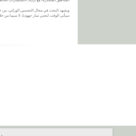
سيأتي الوقت لنجني ثمار جهودنا، لا سيما من خلال الإدارة الذاتية 