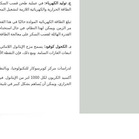
ج. توليد الكهرباء:
الطاقة الحرارية والكهربائية اللازمة لتشغيل الم
القدرة الهائلة لقصب السكر على معالجة الطاقة، قدرته على توليد 11 وحدة من الطاقة النظيفة والمتجددة باستخدام
د. الكحول كوقود:
يسمح مزج الإيثانول اللامائي 
انبعاث الغازات السامة. ومع ذلك، فإن النقطة الأ
لدراسات مركز كوبرسوكار للتكنولوجيا، وبالنظر إلى د
أكسيد الكربون لكل 1000
الحراري، ويمكن أن يُساهم بشكل كبير في تلبية م