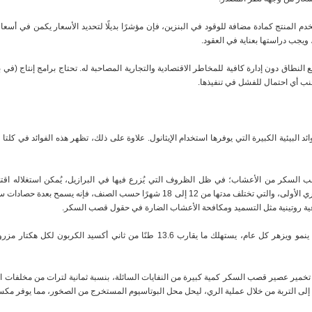
م المنتج كمادة مضافة للوقود في البنزين، فإن مؤشرًا بديلًا لتحديد الأسعار يكمن في أسعار 
ويجب دراستها بعناية في العقود.
نطاق دون إدارة كافية للمخاطر الاقتصادية والتجارية المصاحبة له. تحتاج برامج إنتاج (في ب
جنب أي احتمال للفشل في تنفيذها.
ئد البيئية الكبيرة التي يوفرها استخدام الإيثانول. علاوة على ذلك، تظهر هذه الفوائد في كلتا 
السكر من الأعشاب؛ في ظل الظروف التي يُزرع فيها في البرازيل، يُمكن استغلاله اقتص
سنوات. وذلك لأنه بمجرد انتهاء فترة نموه الخضري الأولى، والتي تختلف مدتها من 12 إلى 18 شهرً
ية روتينية مثل التسميد ومكافحة الأعشاب الضارة في حقول قصب السكر.
وهكذا، خلال دورة حياة النبات الاقتصادية، الذي ينمو ويزهر كل عام، يستهلك ما يقارب 13.6 طنًا من 
 تخمير عصير قصب السكر كمية كبيرة من النفايات السائلة، بنسبة ثمانية لترات من مخلفات ال
ه إلى التربة من خلال عملية الري، ليحل محل البوتاسيوم المستخرج من الصخور، مما يوفر مكسبًا 