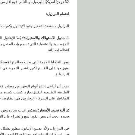
32 دولارًا أمريكيًا للبرميل، وبالتالي فهو أقل من متوسط ​​أسعار البنزين في الآونة الأخيرة.
اهتمام البرازيل:
البرازيل مستعدة لتصدير وقود الإيثانول بكميات
1. جدول الاستهلاك والاستيراد:
لا يُعدّ الإيثان
المؤسسية والتشغيلية التي تسمح بإدخاله تدريجي
انتظام إمداداته.
ومن القضايا المهمة التي يجب معالجتها مُسبقًا 
وتوزيعها على المُستهلكين. تُشير التجربة في ا
البرازيلية.
يجب أن يُراعي إنتاج أنواع الوقود من مصادر مُ
الطريقة الطبيعية لتقليل
تجارة كميات كبيرة من 
المخاطر على الشركاء التجاريين هي التفاوض على
2. آلية تحديد الأسعار:
ينعكس غياب تجارة وقود ال
جديدة، يجب أن تنص عقود البيع والشراء على الق
في البرازيل، ولأن تصنيع الإيثانول يتطور بشكل 
في البورصات الدولية يُعد معيارًا جذابًا لتحديد ال