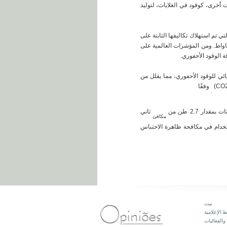
استخدامه، من بين استخدامات أخرى، كوقود في الغلايات، لتوليد
لطاقة الكهرومائية التي تم استهلاك تكاليفها الثابتة على
هذا النظام، في حال استخدام وحدات الإنتاج تقنيات حديثة وغلايات عالية الضغط، أن يوفر طاقة اسمية تصل إلى 8000 ميغاواط. ومن المؤشرات العالمية على
ائي للوقود الأحفوري، مما يقلل من
وفقًا
.
ر 2.7 طن من
ثاني
مكافئ
ة للاستخدام في مكافحة ظاهرة الاحتباس
بيت
 الإعلامية
والفعاليات