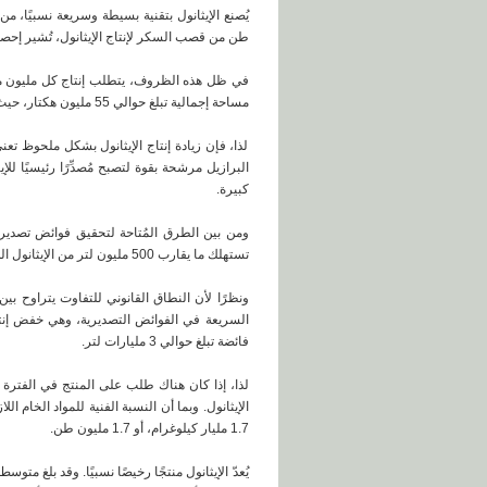
طن من قصب السكر لإنتاج الإيثانول، تُشير إحصاءات الإنتاج إلى أن 
مساحة إجمالية تبلغ حوالي 55 مليون هكتار، حيث يمثل قصب السكر 8% من هذه المساحة الإجمالية.
لذا، فإن زيادة إنتاج الإيثانول بشكل ملحوظ تع
البرازيل مرشحة بقوة لتصبح مُصدِّرًا رئيسيًا 
كبيرة.
ومن بين الطرق المُتاحة لتحقيق فوائض تصديري
تستهلك ما يقارب 500 مليون لتر من الإيثانول اللامائي شهريًا، فإن كل نقطة مئوية تُخفض نسبة المزج تُمثل انخفاضًا في الاستهلاك يُقارب 20 مليون لتر شهريًا.
فائضة تبلغ حوالي 3 مليارات لتر.
لذا، إذا كان هناك طلب على المنتج في الفترة
1.7 مليار كيلوغرام، أو 1.7 مليون طن.