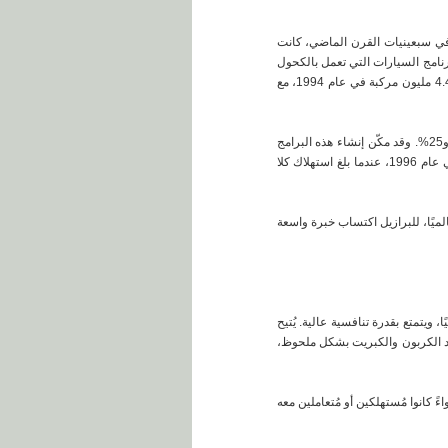
في سبعينيات القرن الماضي، كانت
 أدى القبول الشعبي الواسع لبرنامج السيارات التي تعمل بالكحول
الإيثيلي المائي إلى نمو سريع في مبيعات هذا النوع من المركبات منذ بداية ثمانينيات القرن الماضي، ليصل عدد المركبات إلى ما يقدر بنحو 4.4 مليون مركبة في عام 1994، مع
من التجارب الأخرى التي ترسخت في أوائل التسعينيات، من خلال تشريعات محددة، مزج الإيثانول اللامائي مع البنزين بنسبة تتراوح بين 20 و25%. وقد مكّن إنشاء هذه البرامج
الضخمة لاستخدام وقود الإيثانول البرازيل من أن تصبح منتجًا ومستهلكًا رئيسيًا لهذا المنتج. وتشير الإحصاءات إلى أن ذروة الطلب كانت في عام 1996، عندما بلغ استهلاك كلا
. وقد أتاحت هذه المبادرة، الرائدة عالميًا، للبرازيل اكتساب خبرة واسعة
ويتمتع بقدرة تنافسية عالية. يُتيح
ثات ثاني أكسيد الكربون والكبريت بشكل ملحوظ،
 كانوا مُستهلكين أو مُتعاملين معه