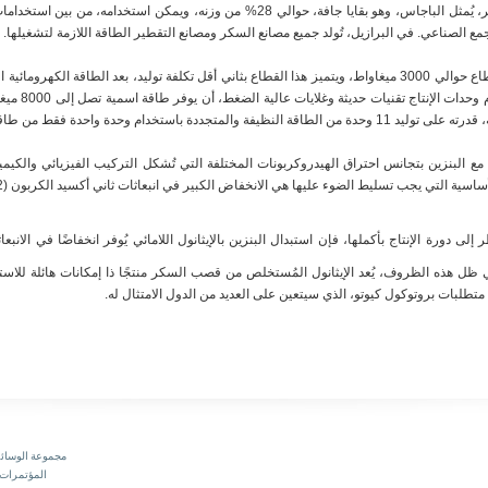
في عملية طحن قصب السكر، يُمثل الباجاس، وهو بقايا جافة، حوالي 28% من وزنه، ويمكن 
جمع الصناعي. في البرازيل، تُولد جميع مصانع السكر ومصانع التقطير الطاقة اللازمة لتشغيلها.
تبلغ الطاقة الكهربائية المولدة حاليًا في هذا القطاع حوالي 3000 ميغاواط، ويتميز هذا القطاع بثاني أقل تكلفة توليد، بعد ا
مر الزمن. ويمكن ل
 وحدة واحدة فقط من طاقة الوقود الأحفوري.
مع البنزين بتجانس احتراق الهيدروكربونات المختلفة التي تُشكل التركيب الفيزيائي والكيمي
ساسية التي يجب تسليط الضوء عليها هي الانخفاض الكبير في انبعاثات ثاني أكسيد الكربون (CO2)
ورة الإنتاج بأكملها، فإن استبدال البنزين بالإيثانول اللامائي يُوفر انخفاضًا في الانبعاثات بمقدا
 لتر من الإيثانول. في ظل هذه الظروف، يُعد الإيثانول المُستخلص من قصب السكر منتجًا ذا إمكانات هائل
تطلبات بروتوكول كيوتو، الذي سيتعين على العديد من الدول الامتثال له.
مجموعة الوسائط
المؤتمرات 