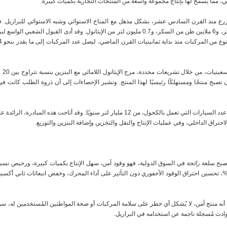
ي، مما يسمح لها بإنتاج مجموعة واسعة من المنتجات التجارية بكميات كبيرة.
رع منذ القرن السادس عشر، بشكل مذهل مع المناخ الاستوائي وشبه الاستوائي للبرازيل. 
البلاد تنتج بالفعل 70 مليون طن من قصب السكر، و6 ملايين طن من السكر، و0.7 مليون لتر من الإيثانول. وقد
أما الآن، فيقترب هذا الاستهلاك، نتيجة لانخفاض عدد السيارات التي تعمل بالكحول، من 12 مليار لتر سنويًا
حتراق الداخلي، وفي عمليات الإنتاج والنقل والتخزين وإضافة البنزين والتوزيع.
ليصبح سلعة
رائجة
في السوق الدولية، فهو وقود آمن، سهل الإنتاج بكميات كبيرة، ورخيص نسبيًا، 
زج هذا المنتج مع البنزين، بنسب تصل إلى 10%، تحسين احتراق الوقود الأحفوري دون التأثير على أداء المحرك، وخفض انبعا
ل أنه منتج آمن، لا يُشكل أي خطر على سلامة المركبات أو صحة المواطنين المُستخدمين له، سواءً
وادث مُسجلة ناجمة عن استخدامه في البرازيل.