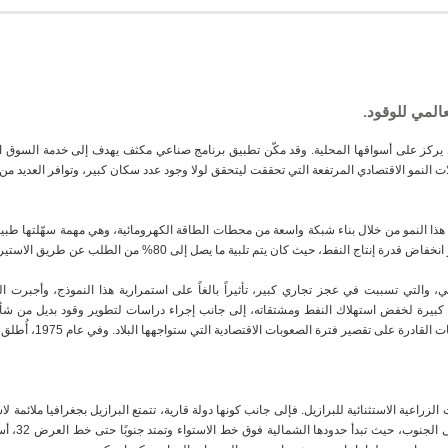
عالمي للوقود.
ركز على أسواقها المحلية. وقد مكّن تطبيق برنامج صناعي مكثف يهدف إلى خدمة السوق المح
ات النمو الاقتصادي المرتفعة التي تحققت ليتحقق لولا وجود عدد سكان كبير، وتوافر العديد م
ية هذا النمو من خلال بناء شبكة واسعة من محطات الطاقة الكهرومائية، وهي مهمة سهّلتها طبيعة 
 النفط، حيث كان يتم تلبية ما يصل إلى 80% من الطلب عن طريق الاستيراد. وقد أثرت
والتي تسببت في عجز تجاري كبير، تأثيراً بالغاً على استمرارية هذا النموذج، وأجبرت البل
 كبيرة لخفض استهلاك النفط ومشتقاته، إلى جانب إجراء دراسات لتطوير وقود بديل من شأنه
على تقصير فترة الصعوبات الاقتصادية التي ستواجهها البلاد. وفي عام 1975، أُطلق برنامج "مؤيد للكحول".
ت الزراعية الاستثنائية للبرازيل. فإلى جانب كونها دولة قارية، تتمتع البرازيل بجغرافيا ملائم
الزراعية. وبفض