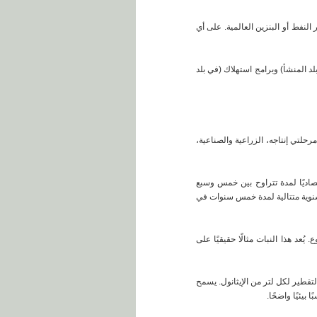
النفط أو البنزين العالمية. على أي
لد المنشأ) وبرامج استهلاك (في بلد
مرحلتي إنتاجه، الزراعية والصناعية،
اديًا لمدة تتراوح بين خمس وسبع
ا حسب الصنف، فإنه يسمح بعدة حصادات سنوية متتالية لمدة خمس سنوات في
ثاني أكسيد الكربون لكل هكتار مزروع. يُعد هذا النبات مثالًا حقيقيًا على
تقطير لكل لتر من الإيثانول. يسمح
بيئيًا واضحًا.