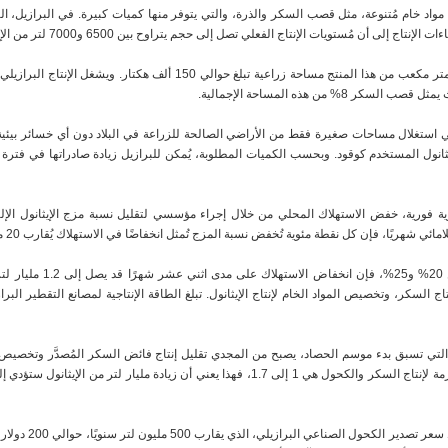
مُستويات الإنتاج الفعلي تصل إلى حجم يتراوح بين 6500 و7000 لتر من الإيثانول للهكتار الواحد.
في ظل هذه الظروف، يتطلب إنتاج كل مليون متر مكعب من هذا المنتج مساحة زراعية تبلغ 
ني استغلال مساحات صغيرة فقط من الأراضي الصالحة للزراعة في البلاد دون أي خسائر بيئية تُذ
للإيثانول المستخدم كوقود. وبحسب الكميات المطلوبة، يُمكن للبرازيل زيادة صادراتها في فترة
ة فورية، خفض الاستهلاك المحلي من خلال إجراء مؤسسي لتقليل نسبة مزج الإيثانول الإلزا
ونظرًا لأن النطاق القانوني للتفا
 التي تسبق بدء موسم الحصاد، يصبح من المجدي تقليل إنتاج فائض السكر المُصدَّر وتخصي
الإيثانول. وبما أن النسبة الفنية للمواد الخام اللازمة لإنتاج السكر والكحول هي 1 إلى 1.7، فهذا يعني أن
يُعدّ الإيثانول منتجًا رخ