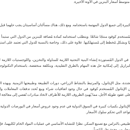
 كبيرة إلى جميع الدول المهتمة باستخدامه. ومع ذلك، هناك مسألتان أساسيتان يجب حلهما قبل 
ول المُستخدم كوقود منتجًا شائعًا. ويتطلب استخدامه كمادة مُضافة للبنزين من الدول التي ستبدأ
ًا وبشكل مُخطط إلى مُستهلكيها. علاوة على ذلك، وخاصة بالنسبة للدول التي تعتمد على است
في الدول المُستوردة إنشاء البنية التحتية اللازمة للمناولة والتخزين، واللوجستيات اللازمة
لبرازيل إلى إمكانية حل هذه المهام بالطرق التقليدية، وبتكلفة منخفضة، باستخدام التكنولوجي
تجددة، مثل الإيثانول، والمرتبط بالنشاط الزراعي، دورات الطبيعة وطبيعتها الزمنية. وبهذه
الإيثانول المُستخدم كوقود في حال وجود اتفاقيات شراء وبيع تُحدد تدفقات المعاملات واس
 عقود طويلة الأجل، مما يُهيئ الظروف اللازمة للأطراف لاتخاذ مبادرات تُفضي إلى معالجة ا
إيثانول بكميات كبيرة في السوق الدولية في عدم وجود عروض أسعار في البورصات الدولية لتو
واعد التي تحكم سلوك الأسعار.
طبيعي بالتزامن مع تصنيع السكر، نظرًا للتشابه الأساسي في عمليات المواد الخام لكليهما، ف
أسعار من وجهة نظر المُصدِّر.