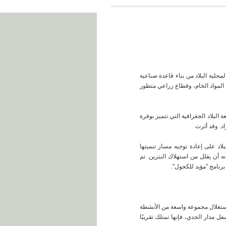
لية البلاد من بناء قاعدة صناعية
ن المواد الخام، وقطاع زراعي متطور
البلاد الجغرافية التي تتميز بوفرة
اد على إعادة توجيه مسار تنميتها
 أن يقلل من استهلاك البنزين. تم
ة لاستغلال مجموعة واسعة من الأنشطة
ل موقعها الممتد من الشمال إلى الجنوب، حيث تبدأ حدودها الشمالية فوق خط الاستواء وتمتد جنوبًا حتى خط العرض 32، أسفل مدار الجدي، فإنها تمتلك تقريبًا