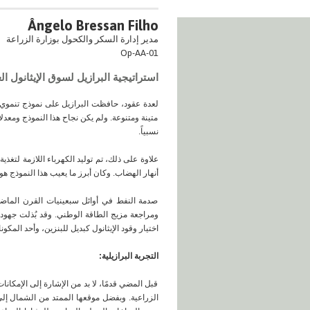
Ângelo Bressan Filho
مدير إدارة السكر والكحول بوزارة الزراعة
Op-AA-01
استراتيجية البرازيل لسوق الإيثانول ال
لعدة عقود، حافظت البرازيل على نموذج تنموي ي
متينة ومتنوعة. ولم يكن نجاح هذا النموذج ومعدل
نسبياً.
علاوة على ذلك، تم توليد الكهرباء اللازمة لتغذ
أنهار الهضاب. وكان أبرز ما يعيب هذا النموذج هو انخفاض قدرة إنتاج
صدمة النفط في أوائل سبعينيات القرن الماضي، 
ومراجعة مزيج الطاقة الوطني. وقد بُذلت جهود
اختيار وقود الإيثانول كبديل للبنزين، وأحد المكونات القادرة 
التجربة البرازيلية:
قبل المضي قدمًا، لا بد من الإشارة إلى الإمكانا