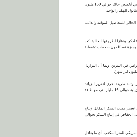
يُصنع الإيثانول بتقنية بسيطة وسريعة نسبيًا، من مواد خام مُتنوعة، مثل قصب السكر والذرة، والتي يتوفر منها كميات كبيرة. في البرازيل، التي تُخصص حاليًا حوالي 160 مليون
حوالي 150 ألف هكتار. ويشغل الإنتاج البرازيلي الحالي للمحاصيل المؤقتة والدائمة
كر. ونظرًا لظروفها الحالية، تُعد
 وجيزة نسبيًا دون صعوبات تشغيلية
مي في البنزين. وبما أن البرازيل
وت يتراوح بين 20% و25%، فإن انخفاض الاستهلاك على مدى اثني عشر شهرًا قد يصل إلى 1.2 مليار لتر. وثمة طريقة أخرى لتعزيز الزيادة
السريعة في الفوائض التصديرية، وهي خفض إنتاج السكر، وتخصيص المواد الخام لإنتاج الإيثانول. تبلغ الطاقة الإنتاجية لمصانع التقطير البرازيلية حوالي 16 مليار لتر، مع طاقة
ص عصير قصب السكر المقابل لإنتاج
 زيادة مليار لتر من الإيثانول ستؤدي إلى انخفاض في إنتاج السكر بحوالي
يصًا نسبيًا. وقد بلغ متوسط ​​سعر تصدير الكحول الصناعي البرازيلي، الذي يقارب 500 مليون لتر سنويًا، حوالي 200 دولار أمريكي للمتر المكعب، أي ما يعادل