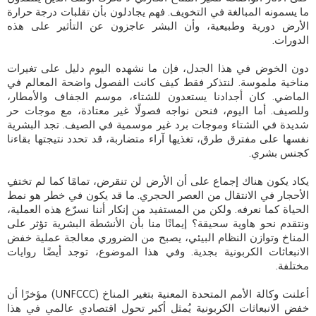
ما يسمونه المبالغة في التخويف. فهم يجادلون بأن تقلبات درجة حرارة
الأرض دورية وطبيعية، وأن البشر عاجزون عن التأثير على هذه
الدورات.
دون الخوض في هذا الجدل، فإن ما نشهده اليوم دليل على تغيرات
مناخية ملموسة. لنتذكر فقط كيف كانت الفصول واضحة المعالم في
الماضي. كان أجدادنا يستعدون للشتاء، موسم الجفاف والأمطار،
وللصيف. أما اليوم، فنحن نواجه فصولًا غير معتادة، مع موجات حر
شديدة في الشتاء وموجات برد غير موسمية في الصيف. تجد البشرية
نفسها على مفترق طرق، تغذيها آراء متضاربة، قد تحدد نتيجتها بقاءنا
كجنس بشري.
يكاد يكون هناك إجماع على أن الأرض لن تنقرض، تمامًا كما لم تختفِ
الأحجار في الانتقال من العصر الحجري. ما قد يكون في خطر هو نمط
الحياة كما نعرفه. ولكن من المستفيد من إنكار أننا نسرّع هذه العملية،
ونتقدم نحو هاوية سحيقة؟ إيمانًا منا بأن الأنشطة البشرية تؤثر على
المناخ وتوازن النظام البيئي، يصبح من الضروري معالجة عملية خفض
الانبعاثات الكربونية بجدية. وفي هذا الموضوع، توجد أيضًا روايات
مختلفة.
أعلنت وكالة الأمم المتحدة المعنية بتغير المناخ (UNFCCC) مؤخرًا أن
خفض الانبعاثات الكربونية يُمثل أكبر تحول اقتصادي عالمي في هذا