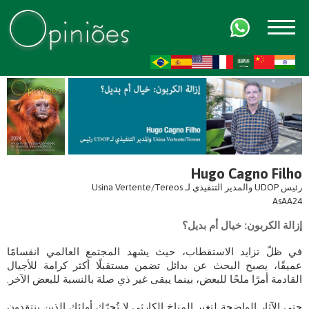
FR
AR
ZH-CN
HI
Hugo Cagno Filho
رئيس UDOP والمدير التنفيذي لـ Usina Vertente/Tereos
AsAA24
إزالة الكربون: خيال أم بديل؟
في ظلّ تزايد الاستقطاب، حيث يشهد المجتمع العالمي انقسامًا
عميقًا، يصبح البحث عن بدائل تضمن مستقبلًا أكثر كرامة للأجيال
القادمة أمرًا ملحًا للبعض، بينما يبقى غير ذي صلة بالنسبة للبعض الآخر.
حتى الآثار الواضحة لتغير المناخ الكارثي لا تُحرّك أولئك الذين ينتقدون