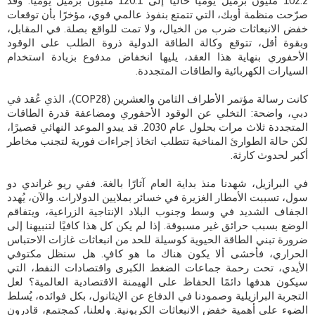
102.2 مليون برميل يوميًا حاليًا إلى 120.1 مليون برميل يوميًا. وقد
صرّحت منظمة أوبك، التي تتمتع بنفوذ عالمي قوي، مؤخرًا بأن توقعات
خفض الانبعاثات ضرب من الخيال، ولا تمت للواقع بصلة. في المقابل،
وبقوة أقل، تتوقع وكالة الطاقة الدولية ذروة الطلب على الوقود
الأحفوري بنهاية هذا العقد، يليها انخفاض مدفوع بزيادة استخدام
السيارات الكهربائية والطاقات المتجددة.
كانت رسالة مؤتمر الأطراف الثامن والعشرين (COP28)، الذي عُقد في
دبي، واضحة: التخلي عن الوقود الأحفوري ومضاعفة قدرة الطاقات
المتجددة ثلاث مرات بحلول عام 2030. قد يبدو الموعد النهائي قصيرًا،
لكن حالة الطوارئ المناخية تتطلب اتخاذ إجراءات فورية لتجنب مخاطر
أكبر لحدوث كارثة.
في البرازيل، شهدنا منذ بداية العام آثارًا بالغة. ففي ريو غراندي دو
سول، تسببت الأمطار الغزيرة في خسائر بملايين الدولارات. والآن، يُهدد
الجفاف الشديد في وسط وجنوب البلاد الإنتاجية الزراعية، ويتفاقم
الوضع بسبب حرائق غير مسبوقة. إذا لم يكن كل هذا كافيًا لتنبيهنا إلى
ضرورة تبني الطاقة الحيوية كوسيلة للحد من انبعاثات غازات الاحتباس
الحراري، فأخشى ألا يكون هناك ما هو كافٍ. هل سنظل مكتوفي
الأيدي، تحت رحمة جماعات الضغط الكبرى واقتصادات النفط، التي
سيكون هدفها دائمًا الحفاظ على الهيمنة الاقتصادية العالمية؟ لعل
التجربة البرازيلية وصمودنا في الدفاع عن الإيثانول، بكل فوائده، يُسلط
الضوء على أهمية خفض الانبعاثات الكربونية. ولعلنا، كمجتمع، قادرون