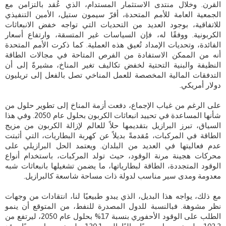
القرن. وخلال منتدى الاستثمار المستدام، الذي عُقد بالتزامن مع
الجمعية العامة للأمم المتحدة، أقرّ سيمون ستيل، الأمين التنفيذي
للاتفاقية، بوجود العديد من التحديات التي تواجه خفض الانبعاثات
الكربونية. ووفقًا له، فإن السياسات غير المتسقة، وارتفاع أسعار
الفائدة، وتحديات الإمداد تُعيق هذه العملية. كما ذكرت الأمم المتحدة
أنه من الممكن الاستفادة من الفرص المتاحة في مجالات الطاقة
النظيفة والبنية التحتية لخفض تكاليف تغير المناخ، مشيرةً إلى أن
التدفقات المالية المخصصة للعمل المناخي تصل بالفعل إلى تريليون
دولار أمريكي.
على الرغم من غياب الإجماع، دفعت أزمة المناخ إلى تطوير حلول من
شأنها المساعدة في تحييد انبعاثات الكربون بحلول عام 2050. وفي هذا
السياق، تبرز البرازيل بتقديمها حلاً للعالم لإزالة الكربون من مزيج
الطاقة في المركبات، مُقدمةً بديلاً عن كهربة البطاريات، التي أثبتت
عدم فعاليتها في العديد من البلدان. ​​ويعتمد الحل البرازيلي على
محركات هجينة مرنة الوقود، حيث تولد المركبات، باستخدام أنواع
الوقود المتجددة، الطاقة لبطارياتها، ما يضمن تشغيلها بانبعاثات شبه
معدومة ومدى سير مناسب لدولة ذات مساحة شاسعة كالبرازيل.
مع ذلك، يواجه هذا البديل، الذي يبدو طبيعيًا لنا، انتقادات من وجهات
نظر مشوهة. فبالنسبة للدول المصدرة للنفط، من المتوقع أن ينمو
الطلب على الوقود الأحفوري بنسبة 17% بحلول عام 2050، ليرتفع من