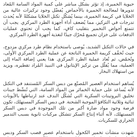
حيوية الخميرة، إذ تؤثر بشكل مباشر على كمية المواد السامة المُعاد
تدويرها لمعالجة الخميرة بالأحماض. يُفضّل وجود تركيزات عالية من
الخلايا في كريمة الخميرة، بينما يُشكّل تكتل الخلايا مشكلةً لأنه يُحدث
تدرجات في التركيز، مما يُضعف أداء أجهزة الطرد المركزي. يجب أن
تتمتع أحواض التخمير بتقليب كافٍ، كما يجب أن تحتوي عمليات
الدفعات على خزان تجميع مُحرّك جيدًا لتغذية أجهزة الطرد المركزي.
في حالات التكتل الشديد، يُوصى باستخدام نظام طرد مركزي مزدوج،
حيث تُخفّف كريمة الخميرة الناتجة عن عملية الطرد المركزي الأولى،
وتُحمّض، ثم تُعاد عملية الطرد المركزي. هذا يعني إضافة الماء إلى
العملية، مما يُقلّل من تركيز الإيثانول في النبيذ المُراد تقطيره، ويزيد
من استهلاك البخار.
يُساهم استخدام العصير المُصنّع من دبس السكر المُستنفد في التكتل
لأنه يُساعد على حماية الخمائر من المواد السامة، التي تُنشّط جينات
تخليق البروتينات السكرية التي تُشكّل الندف عند ارتباطها بالأيونات
ثنائية وثلاثية التكافؤ الموجبة الشحنة. في دبس السكر المستهلك، تكون
فرصة وجود مواد ضارة أكبر من تلك الموجودة في دبس السكر
المستهلك، لأنه أثناء إنتاج السكر تتشكل مركبات ثانوية بسبب التدمير
الحراري للسكريات.
شهدت منشآت تخمير الكحول باستخدام عصير قصب السكر ودبس