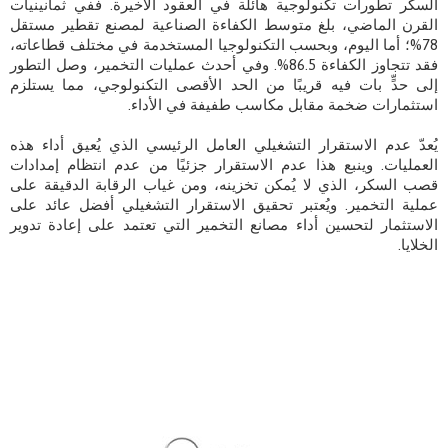
السكر تطورات تكنولوجية هائلة في العقود الأخيرة. ففي ثمانينيات
القرن الماضي، بلغ متوسط ​​الكفاءة الصناعية لمصنع تقطير مستقل
78%؛ أما اليوم، وبحسب التكنولوجيا المستخدمة في مختلف قطاعاته،
فقد تتجاوز الكفاءة 86.5%. وفي أحدث عمليات التخمير، وصل التطور
إلى حدٍّ بات فيه قريبًا من الحد الأقصى التكنولوجي، مما يستلزم
استثمارات ضخمة مقابل مكاسب طفيفة في الأداء.
يُعدّ عدم الاستقرار التشغيلي العامل الرئيسي الذي يُعيق أداء هذه
العمليات. وينبع هذا عدم الاستقرار جزئيًا من عدم انتظام إمدادات
قصب السكر، الذي لا يُمكن تخزينه، ومن غياب الرقابة الدقيقة على
عملية التخمير. ويُعتبر تحقيق الاستقرار التشغيلي أفضل عائد على
الاستثمار لتحسين أداء مصانع التخمير التي تعتمد على إعادة تدوير
الخلايا.