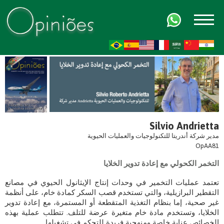
FR
AR
ZH-CN
HI
Silvio Andrietta
مدير شركة أندريتا للتكنولوجيات والعمليات الحيوية
OpAA81
التخمر الكحولي مع إعادة تدوير الخلايا
تعتمد عمليات التخمير في وحدات إنتاج الإيثانول الحيوي في مصانع
التقطير البرازيلية، والتي تستخدم قصب السكر كمادة خام، على أنظمة
غير صحية، إما بنظام التغذية المتقطعة أو المستمرة، مع إعادة تدوير
الخلايا، وتستخدم مادة خام متغيرة عرضة للتلف. تتطلب عملية بهذه
الخصائص عناية خاصة ومنهجية فريدة للتحكم في تشغيلها.