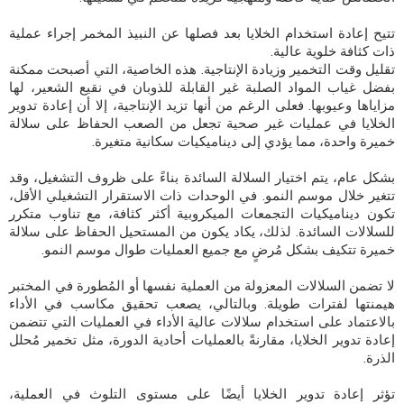
تتيح إعادة استخدام الخلايا بعد فصلها عن النبيذ المخمر إجراء عملية
ذات كثافة خلوية عالية.
تقليل وقت التخمير وزيادة الإنتاجية. هذه الخاصية، التي أصبحت ممكنة
بفضل غياب المواد الصلبة غير القابلة للذوبان في نقيع الشعير، لها
مزاياها وعيوبها. فعلى الرغم من أنها تزيد الإنتاجية، إلا أن إعادة تدوير
الخلايا في عمليات غير صحية تجعل من الصعب الحفاظ على سلالة
خميرة واحدة، مما يؤدي إلى ديناميكيات سكانية متغيرة.
بشكل عام، يتم اختيار السلالة السائدة بناءً على ظروف التشغيل، وقد
تتغير خلال موسم النمو. في الوحدات ذات الاستقرار التشغيلي الأقل،
تكون ديناميكيات التجمعات الميكروبية أكثر كثافة، مع تناوب متكرر
للسلالات السائدة. لذلك، يكاد يكون من المستحيل الحفاظ على سلالة
خميرة تتكيف بشكل مُرضٍ مع جميع العمليات طوال موسم النمو.
لا تضمن السلالات المعزولة من العملية نفسها أو المُطورة في المختبر
هيمنتها لفترات طويلة. وبالتالي، يصعب تحقيق مكاسب في الأداء
بالاعتماد على استخدام سلالات عالية الأداء في العمليات التي تتضمن
إعادة تدوير الخلايا، مقارنةً بالعمليات أحادية الدورة، مثل تخمير مُحلل
الذرة.
تؤثر إعادة تدوير الخلايا أيضًا على مستوى التلوث في العملية،