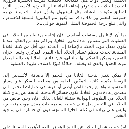
العملية. وتُعتبر أدوات مثل المعالجة الحمضية لكريمة الخميرة ضرورية
لتجديد الخلايا، حيث توفر إضافة الماء عالي الجودة الأكسجين اللازم
لتخليق مكونات الغشاء، مثل الستيرول. وتُعدِّل عملية التحميض درجة
حموضة التخمر بين 4.0 و4.5، مما يُعيق نمو البكتيريا المنتجة للأحماض،
والتي تبلغ درجة الحموضة المثلى لنموها حوالي 5.1.
بما أن الإيثانول مستقلب أساسي، فإن إنتاجه مرتبط بنمو الخلايا. في
العمليات التي تتضمن إعادة تدوير الخلايا، يتراكم عدد من الخلايا عندما
يكون معدل موت الخلايا بالإضافة إلى الفاقد منها أقل من كتلة الخلايا
المنتجة. تحدث معظم خسائر الخلايا أثناء الطرد المركزي وغسل خزان
التخمر، ويمكن التحكم بها. بالتالي، فإن فائض الخلايا هو دالة لمعدل
موت الخلايا، والذي قد يختلف اختلافًا كبيرًا باختلاف ظروف العملية.
لا يمكن تغيير إنتاجية الخلايا في التخمر إلا بإضافة الأكسجين إلى
الوسط بكمية كافية لتمكين الخلية من معالجة السكر عبر مسار
التنفس، سواء مع وجود فائض أيضي أو بدونه. في عمليات التخمر التي
تتضمن إعادة تدوير الخلايا، تكون خسائر الإنتاجية الناتجة عن إنتاج كتلة
الخلايا في الظروف الهوائية ضئيلة للغاية. لذلك، فإن وجود فائض من
الخلايا في التخمر يدل على عملية سليمة ذات معدل موت منخفض،
وليس على زيادة في كتلة الخلايا المنتجة، دون أي خسارة في إنتاجية
التخمر.
تُعدّ عملية فصل الخلايا عن النبيذ المُخمّر بالغة الأهمية للحفاظ على