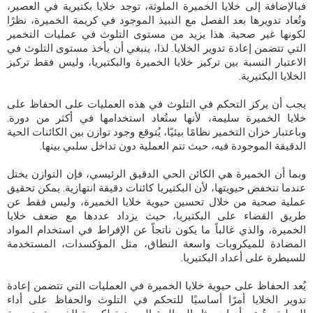
فبالإضافة إلى خلايا الخميرة الملوثة، توجد خلايا بكتيرية في العصير،
وتُعاد تدويرها بعد الفصل مع النبيذ الموجود في كريمة الخميرة، نظرًا
لكونها غير صحية. هذا يزيد من مستوى التلوث في عمليات التخمير
التي تتضمن إعادة تدوير الخلايا. لذا، ينبغي أن يأخذ مستوى التلوث في
الاعتبار النسبة بين تركيز خلايا الخميرة والبكتيريا، وليس فقط تركيز
الخلايا البكتيرية.
يجب أن يركز التحكم في التلوث في هذه العمليات على الحفاظ على
خلايا الخميرة سليمة، لأنها ستُعاد استخدامها في أكثر من دورة.
وباعتبار خزان التخمير نظامًا بيئيًا، يُتوقع وجود توازن بين الكائنات الحية
الدقيقة الموجودة فيه، حيث تتم العملية دون تداخل سلبي بينها.
وبما أن الخميرة هي الكائن الحي الدقيق الرئيسي، فإن التوازن يختل
عندما تنخفض حيويتها، لأن البكتيريا كائنات دقيقة انتهازية. يمكن تحقيق
عملية صحية من خلال تحسين حيوية خلايا الخميرة، وليس فقط عن
طريق القضاء على البكتيريا، حيث يزداد عددها مع ضعف خلايا
الخميرة، والذي غالباً ما يكون ناتجاً عن الإفراط في استخدام المواد
المضادة للميكروبات واسعة النطاق، مثل المؤكسدات، المستخدمة
للسيطرة على أعداد البكتيريا.
يُعد الحفاظ على حيوية خلايا الخميرة في العمليات التي تتضمن إعادة
تدوير الخلايا أمرًا أساسيًا للتحكم في التلوث والحفاظ على أداء