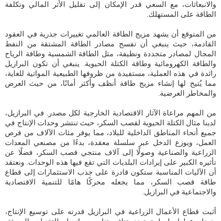
والانبعاثات، مع السعي قدر الإمكان إلى تقليل الأثر المالي وتكلفة
الطاقة على المستهلك.
من المتوقع أن يشهد مزيج الطاقة العالمي تغييرات جذرية في العقود
القادمة، حيث ينبغي أن تفسح مصادر الطاقة المشتقة من النفط
المجال لمصادر متجددة ونظيفة، مثل الطاقة الشمسية وطاقة الرياح
والطاقة الكهرومائية وطاقة الكتلة الحيوية. ينبغي أن تكون البرازيل
رائدة في هذه العملية، مستفيدة من ظروفها الطبيعية المواتية للغاية،
مما يُتيح لها إنشاء مزيج طاقة أنظف وأكثر أمانًا، من حيث العرض
والمخاطر العرضية.
من المهم مراعاة الآثار الاقتصادية الخارجية لكل مصدر. في البرازيل،
لدينا مثال الكتلة الحيوية لقصب السكر، حيث تنتشر وحدات الإنتاج في
جميع أنحاء المناطق الداخلية للبلاد، مما يوفر مئات الآلاف من فرص
العمل، ويوزع الدخل عبر سلسلة معقدة، بدءًا من مصنعي المعدات
الزراعية والصناعية وصولًا إلى آلاف منتجي قصب السكر، فضلًا عن
تأثيره الكبير على إيرادات البلديات التي تقع فيها هذه الوحدات. ونعتقد
أن الآليات المناسبة ستكون قادرة على جذب الاستثمارات إلى قطاع
طاقة قصب السكر، مما يجعله محركًا هامًا للتنمية الاقتصادية
والاجتماعية في البرازيل.
أثبت قطاع الأعمال الزراعية في البرازيل قدرته على توسيع الإنتاج،