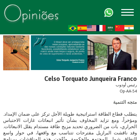
FR
AR
ZH-CN
HI
Celso Torquato Junqueira Franco
رئيس أودوب
Op-AA-54
متجه التنمية
يتطلب قطاع الطاقة استراتيجية طويلة الأجل تركز على ضمان الإمداد.
ومؤخراً، ومع تزايد المخاوف بشأن تأثير انبعاثات غازات الاحتباس
الحراري، بات من الضروري تحديد مزيج طاقة مستدام يقلل الانبعاثات.
وقد ناقشت البرازيل مقترحات تتناسب مع واقعها، في حوار واسع
النطاق شمل المجتمع والحكومة. وتُوِّجت هذه المناقشات ببرنامج