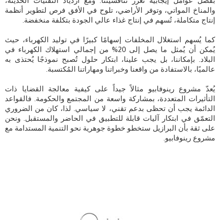
بفضل عوامل إيجابية تعزز تنافسيتنا. ومع ازدياد التقنيات الحديثة،
والمناخ المواتي، وتوفر الأراضي، تلوح في الأفق فرص لتطوير أنظمة
إنتاج متكاملة، تُسهم في إنتاج غذاء عالي الجودة بتكلفة منخفضة.
كما يُسهم استغلال المخلفات إسهامًا كبيرًا في توليد الكهرباء، حيث
يُمكن أن يُمثل ما يصل إلى 20% من إجمالي استهلاك الكهرباء في
البلاد. بإمكاننا، بل يجب علينا، ابتكار حلول تُصبح نموذجًا يُحتذى به
عالميًا، بالاستفادة من واقعنا وخبراتنا ومهاراتنا المُكتسبة.
يُعدّ مشروع رينوفابيو مثالاً جيداً على كيفية معالجة القضايا ذات
التأثيرات المتعددة، بمشاركة واسعة من المجتمع والحكومة. فالقواعد
الدائمة يجب أن تحظى بدعم تقني، لا سياسي. لذا، كان من الضروري
التعمّق في ابتكار آليات قابلة للتطبيق في الحاضر والمستقبل. ونحن
على ثقة بأن البرازيل ستخطو خطوة جوهرية نحو التنمية المستدامة مع
مشروع رينوفابيو.