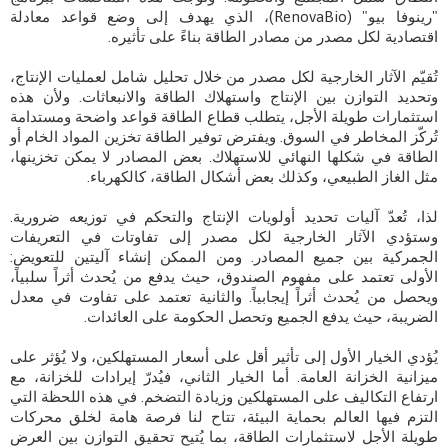
"رينوفا بيو" (RenovaBio)، الذي يهدف إلى وضع قواعد معادلة
اقتصادية لكل مصدر من مصادر الطاقة بناءً على تأثيره.
تُقيّم الآثار الخارجية لكل مصدر من خلال تحليل شامل لعمليات الإنتاج،
وتحديد التوازن بين الإنتاج واستهلاك الطاقة والانبعاثات. ولأن هذه
استثمارات طويلة الأجل، يتطلب قطاع الطاقة قواعد واضحة ومستدامة
تُركّز المخاطر في السوق. ويفترض توفير الطاقة تخزين المواد الخام أو
الطاقة في شكلها النهائي للاستهلاك. بعض المصادر لا يمكن تخزينها،
مثل الغاز الطبيعي، وكذلك بعض أشكال الطاقة، كالكهرباء.
لذا، تُعدّ آليات تحديد أولويات الإنتاج والتحكم في توزيعه ضرورية.
وستؤدي الآثار الخارجية لكل مصدر إلى تفاوتات في التعريفات
الجمركية بين جميع المصادر. ومن الممكن إنشاء آليتين للتعويض:
الأولى تعتمد على مفهوم الصندوق، حيث يدفع من يُحدث أثراً سلبياً،
ويحصل من يُحدث أثراً إيجابياً. والثانية تعتمد على تفاوت في معدل
الضريبة، حيث يدفع الجميع وتحصل الحكومة على العائدات.
يُؤدي الخيار الأول إلى تأثير أقل على أسعار المستهلكين، ولا يُؤثر على
ميزانية الخزانة العامة. أما الخيار الثاني، فيُدرّ إيرادات للخزانة، مع
ارتفاع التكاليف على المستهلكين وزيادة التضخم. في هذه اللحظة التي
التزم فيها العالم بحماية البيئة، تتاح لنا فرصة هامة لخلق محركات
طويلة الأجل لاستثمارات الطاقة، بما يُتيح تحقيق التوازن بين العرض