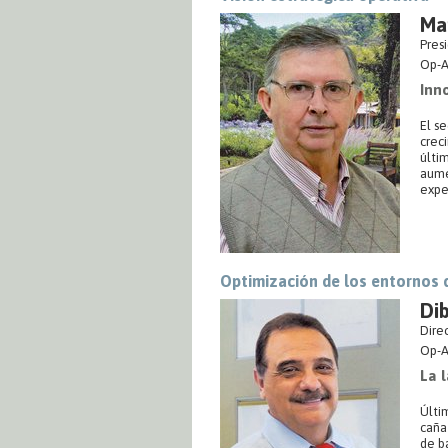
Ma
Pres
Op-A
Inn
El s
crec
últi
aume
expe
Optimización de los entornos 
Dib
Dire
Op-A
La l
Últi
caña 
de b