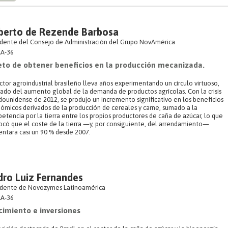
berto de Rezende Barbosa
idente del Consejo de Administración del Grupo NovAmérica
A-36
reto de obtener beneficios en la producción mecanizada.
ctor agroindustrial brasileño lleva años experimentando un círculo virtuoso,
vado del aumento global de la demanda de productos agrícolas. Con la crisis
dounidense de 2012, se produjo un incremento significativo en los beneficios
ómicos derivados de la producción de cereales y carne, sumado a la
etencia por la tierra entre los propios productores de caña de azúcar, lo que
ocó que el coste de la tierra —y, por consiguiente, del arrendamiento—
ntara casi un 90 % desde 2007.
dro Luiz Fernandes
idente de Novozymes Latinoamérica
A-36
cimiento e inversiones