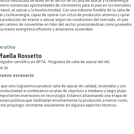
sición destacada de Brasil en el sector de la caña de azúcar y la bioenergía
bierto numerosas oportunidades de crecimiento para el país en los mercados
tanol, el azúcar y la bioelectricidad. Con una industria flexible de la caña de
r y la bioenergía, capaz de operar con ciclos de producción alternos y optar
la producción de etanol o azúcar según las condiciones del mercado, el país
 en camino de convertirse en líder del sector, posicionándose como poseedor
na matriz energética eficiente y altamente sostenible.
erativa
faella Rossetto
stigador científico en APTA - Programa de caña de azúcar del IAC
A-36
nuevo escenario
 que solo lograremos producir caña de azúcar de calidad, sostenible y con
 productividad si combinamos un plan de objetivos a mediano y largo plazo
importantes inversiones en tecnología. Estamos atravesando una etapa de
siones políticas que facilitarían enormemente la producción a menor costo,
 me propongo centrarme únicamente en algunos aspectos técnicos.