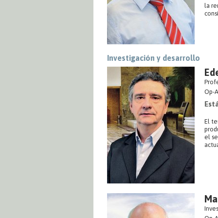
la re
cons
Investigación y desarrollo
Ede
Prof
Op-A
Está
El t
prod
el se
actua
Ma
Inve