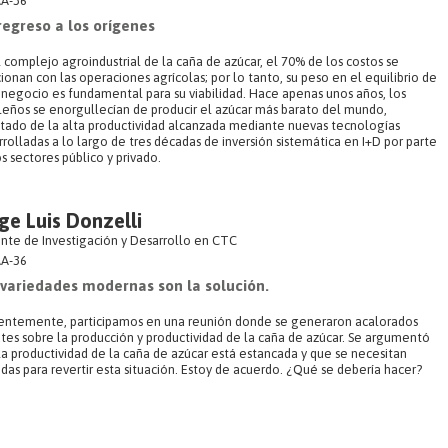
A-36
regreso a los orígenes
 complejo agroindustrial de la caña de azúcar, el 70% de los costos se
ionan con las operaciones agrícolas; por lo tanto, su peso en el equilibrio de
 negocio es fundamental para su viabilidad. Hace apenas unos años, los
ileños se enorgullecían de producir el azúcar más barato del mundo,
ltado de la alta productividad alcanzada mediante nuevas tecnologías
rolladas a lo largo de tres décadas de inversión sistemática en I+D por parte
s sectores público y privado.
ge Luis Donzelli
nte de Investigación y Desarrollo en CTC
A-36
 variedades modernas son la solución.
entemente, participamos en una reunión donde se generaron acalorados
tes sobre la producción y productividad de la caña de azúcar. Se argumentó
la productividad de la caña de azúcar está estancada y que se necesitan
das para revertir esta situación. Estoy de acuerdo. ¿Qué se debería hacer?