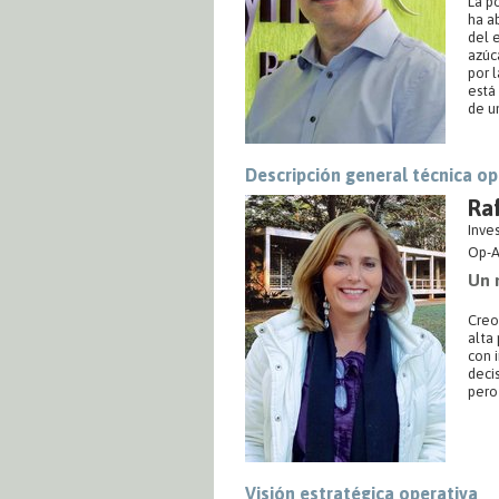
La po
ha a
del e
azúca
por 
está
de u
Descripción general técnica op
Raf
Inve
Op-A
Un 
Creo
alta
con 
deci
pero
Visión estratégica operativa