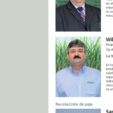
en el
mayo
la c
meca
Wi
Resp
Op-A
La 
En l
brin
calid
espec
trab
meca
es un
Recolección de paja
Sam