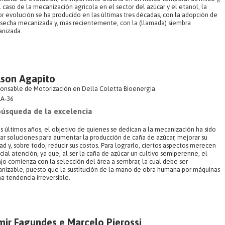
 caso de la mecanización agrícola en el sector del azúcar y el etanol, la
r evolución se ha producido en las últimas tres décadas, con la adopción de
osecha mecanizada y, más recientemente, con la (llamada) siembra
nizada.
lson Agapito
onsable de Motorización en Della Coletta Bioenergia
A-36
búsqueda de la excelencia
os últimos años, el objetivo de quienes se dedican a la mecanización ha sido
dar soluciones para aumentar la producción de caña de azúcar, mejorar su
ad y, sobre todo, reducir sus costos. Para lograrlo, ciertos aspectos merecen
ial atención, ya que, al ser la caña de azúcar un cultivo semiperenne, el
ajo comienza con la selección del área a sembrar, la cual debe ser
nizable, puesto que la sustitución de la mano de obra humana por máquinas
a tendencia irreversible.
ir Fagundes e Marcelo Pierossi