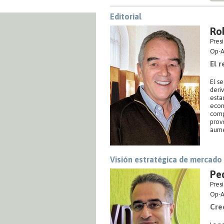
Editorial
Ro
Pres
Op-A
El 
El se
deri
esta
econ
comp
prov
aume
Visión estratégica de mercado
Pe
Pres
Op-A
Cre