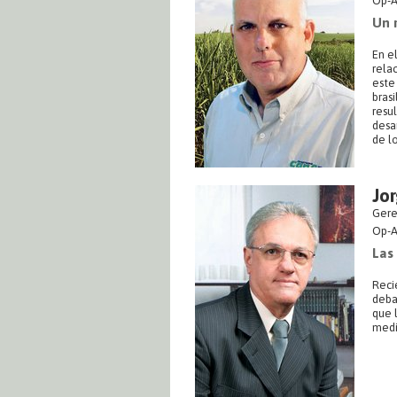
Op-A
Un 
En el
relac
este
bras
resu
desar
de lo
Jor
Gere
Op-A
Las
Reci
deba
que 
medi