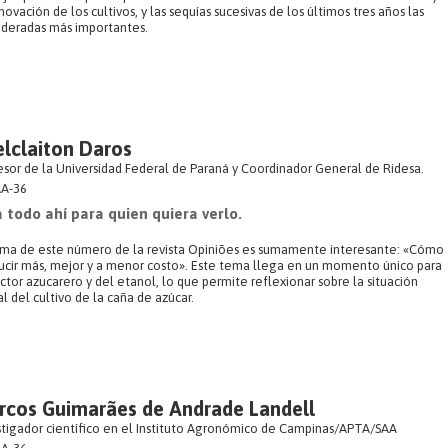
novación de los cultivos, y las sequías sucesivas de los últimos tres años las
ideradas más importantes.
lclaiton Daros
esor de la Universidad Federal de Paraná y Coordinador General de Ridesa.
A-36
 todo ahí para quien quiera verlo.
ema de este número de la revista Opiniões es sumamente interesante: «Cómo
ucir más, mejor y a menor costo». Este tema llega en un momento único para
ctor azucarero y del etanol, lo que permite reflexionar sobre la situación
l del cultivo de la caña de azúcar.
rcos Guimarães de Andrade Landell
stigador científico en el Instituto Agronómico de Campinas/APTA/SAA