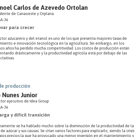
noel Carlos de Azevedo Ortolan
idente de Canaoeste y Orplana
A-36
ovar para crecer
ector azucarero y del etanol es uno de los que presenta mayores tasas de
imiento e innovación tecnológica en la agricultura. Sin embargo, en los
mos años ha perdido mucha competitividad. Los costos de producción están
ntando drásticamente y la productividad agrícola está por debajo de las
ctativas.
de producción
 Nunes Junior
ctor ejecutivo de Idea Group
A-36
arga y difícil transición
mamente se ha hablado mucho sobre la disminución de la productividad de la
de azúcar y sus causas. Se citan varios factores para explicarlo, siendo la crisis
ajos precios la que ha provocado una menor inversión en el mantenimiento y