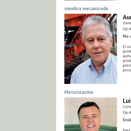
siembra mecanizada
Aur
Gere
Op-A
No 
El c
prod
aume
prod
prec
poco
Motorización
Lui
Cons
Op-A
Evo
Para