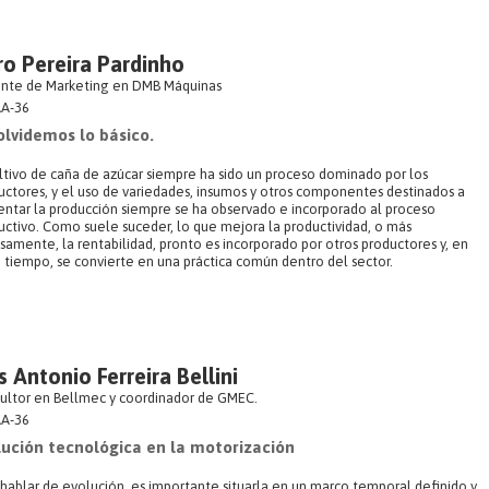
o Pereira Pardinho
nte de Marketing en DMB Máquinas
A-36
olvidemos lo básico.
ultivo de caña de azúcar siempre ha sido un proceso dominado por los
uctores, y el uso de variedades, insumos y otros componentes destinados a
ntar la producción siempre se ha observado e incorporado al proceso
uctivo. Como suele suceder, lo que mejora la productividad, o más
isamente, la rentabilidad, pronto es incorporado por otros productores y, en
 tiempo, se convierte en una práctica común dentro del sector.
s Antonio Ferreira Bellini
ultor en Bellmec y coordinador de GMEC.
A-36
lución tecnológica en la motorización
 hablar de evolución, es importante situarla en un marco temporal definido y,