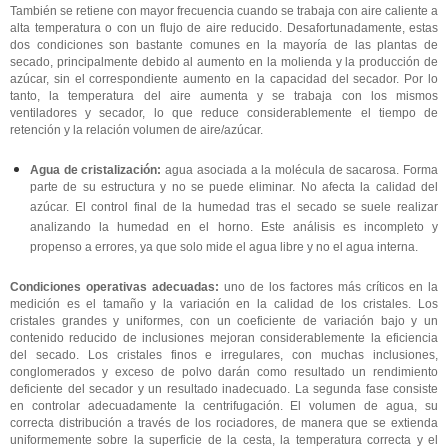
También se retiene con mayor frecuencia cuando se trabaja con aire caliente a
alta temperatura o con un flujo de aire reducido. Desafortunadamente, estas
dos condiciones son bastante comunes en la mayoría de las plantas de
secado, principalmente debido al aumento en la molienda y la producción de
azúcar, sin el correspondiente aumento en la capacidad del secador. Por lo
tanto, la temperatura del aire aumenta y se trabaja con los mismos
ventiladores y secador, lo que reduce considerablemente el tiempo de
retención y la relación volumen de aire/azúcar.
Agua de cristalización:
agua asociada a la molécula de sacarosa. Forma
parte de su estructura y no se puede eliminar. No afecta la calidad del
azúcar. El control final de la humedad tras el secado se suele realizar
analizando la humedad en el horno. Este análisis es incompleto y
propenso a errores, ya que solo mide el agua libre y no el agua interna.
Condiciones operativas adecuadas:
uno de los factores más críticos en la
medición es el tamaño y la variación en la calidad de los cristales. Los
cristales grandes y uniformes, con un coeficiente de variación bajo y un
contenido reducido de inclusiones mejoran considerablemente la eficiencia
del secado. Los cristales finos e irregulares, con muchas inclusiones,
conglomerados y exceso de polvo darán como resultado un rendimiento
deficiente del secador y un resultado inadecuado.
La segunda fase consiste
en controlar adecuadamente la centrifugación. El volumen de agua, su
correcta distribución a través de los rociadores, de manera que se extienda
uniformemente sobre la superficie de la cesta, la temperatura correcta y el