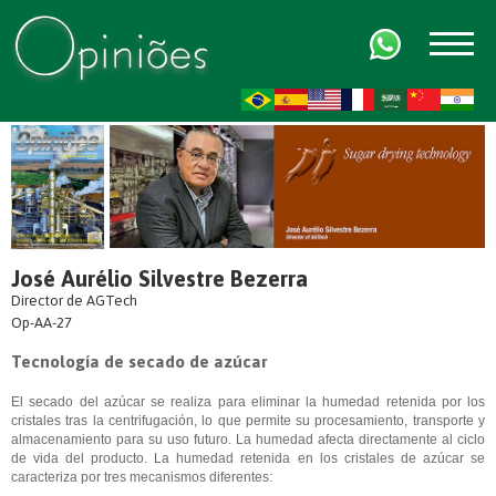
FR
AR
ZH-CN
HI
José Aurélio Silvestre Bezerra
Director de AGTech
Op-AA-27
Tecnología de secado de azúcar
El secado del azúcar se realiza para eliminar la humedad retenida por los
cristales tras la centrifugación, lo que permite su procesamiento, transporte y
almacenamiento para su uso futuro. La humedad afecta directamente al ciclo
de vida del producto. La humedad retenida en los cristales de azúcar se
caracteriza por tres mecanismos diferentes: