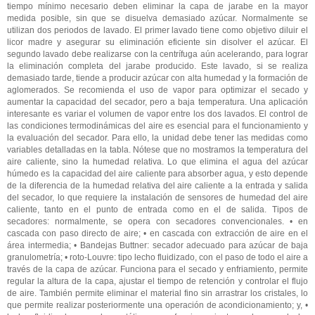
tiempo mínimo necesario deben eliminar la capa de jarabe en la mayor
medida posible, sin que se disuelva demasiado azúcar.
Normalmente se
utilizan dos periodos de lavado. El primer lavado tiene como objetivo diluir el
licor madre y asegurar su eliminación eficiente sin disolver el azúcar. El
segundo lavado debe realizarse con la centrífuga aún acelerando, para lograr
la eliminación completa del jarabe producido.
Este lavado, si se realiza
demasiado tarde, tiende a producir azúcar con alta humedad y la formación de
aglomerados. Se recomienda el uso de vapor para optimizar el secado y
aumentar la capacidad del secador, pero a baja temperatura. Una aplicación
interesante es variar el volumen de vapor entre los dos lavados.
El control de
las condiciones termodinámicas del aire es esencial para el funcionamiento y
la evaluación del secador. Para ello, la unidad debe tener las medidas como
variables detalladas en la tabla.
Nótese que no mostramos la temperatura del
aire caliente, sino la humedad relativa.
Lo que elimina el agua del azúcar
húmedo es la capacidad del aire caliente para absorber agua, y esto depende
de la diferencia de la humedad relativa del aire caliente a la entrada y salida
del secador, lo que requiere la instalación de sensores de humedad del aire
caliente, tanto en el punto de entrada como en el de salida.
Tipos de
secadores: normalmente, se opera con secadores convencionales.
• en
cascada con paso directo de aire;
• en cascada con extracción de aire en el
área intermedia;
• Bandejas Buttner: secador adecuado para azúcar de baja
granulometría;
• roto-Louvre: tipo lecho fluidizado, con el paso de todo el aire a
través de la capa de azúcar. Funciona para el secado y enfriamiento, permite
regular la altura de la capa, ajustar el tiempo de retención y controlar el flujo
de aire. También permite eliminar el material fino sin arrastrar los cristales, lo
que permite realizar posteriormente una operación de acondicionamiento; y,
•