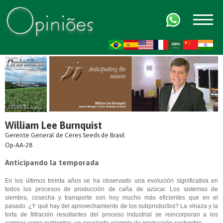
FR
AR
ZH-CN
HI
William Lee Burnquist
Gerente General de Ceres Seeds de Brasil
Op-AA-28
Anticipando la temporada
En los últimos treinta años se ha observado una evolución significativa en
todos los procesos de producción de caña de azúcar. Los sistemas de
siembra, cosecha y transporte son hoy mucho más eficientes que en el
pasado. ¿Y qué hay del aprovechamiento de los subproductos? La vinaza y la
torta de filtración resultantes del proceso industrial se reincorporan a los