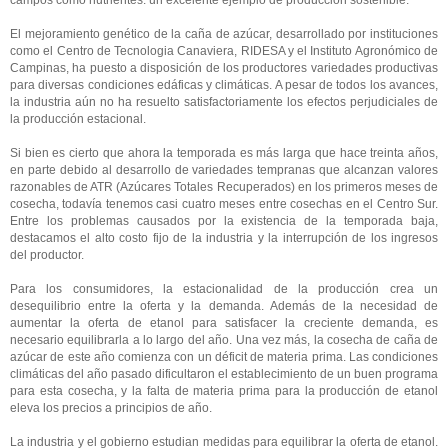
campos como nutrientes: un excelente ejemplo de producción sostenible.
El mejoramiento genético de la caña de azúcar, desarrollado por instituciones
como el Centro de Tecnologia Canaviera, RIDESA y el Instituto Agronómico de
Campinas, ha puesto a disposición de los productores variedades productivas
para diversas condiciones edáficas y climáticas. A pesar de todos los avances,
la industria aún no ha resuelto satisfactoriamente los efectos perjudiciales de
la producción estacional.
Si bien es cierto que ahora la temporada es más larga que hace treinta años,
en parte debido al desarrollo de variedades tempranas que alcanzan valores
razonables de ATR (Azúcares Totales Recuperados) en los primeros meses de
cosecha, todavía tenemos casi cuatro meses entre cosechas en el Centro Sur.
Entre los problemas causados ​​por la existencia de la temporada baja,
destacamos el alto costo fijo de la industria y la interrupción de los ingresos
del productor.
Para los consumidores, la estacionalidad de la producción crea un
desequilibrio entre la oferta y la demanda. Además de la necesidad de
aumentar la oferta de etanol para satisfacer la creciente demanda, es
necesario equilibrarla a lo largo del año. Una vez más, la cosecha de caña de
azúcar de este año comienza con un déficit de materia prima. Las condiciones
climáticas del año pasado dificultaron el establecimiento de un buen programa
para esta cosecha, y la falta de materia prima para la producción de etanol
eleva los precios a principios de año.
La industria y el gobierno estudian medidas para equilibrar la oferta de etanol.