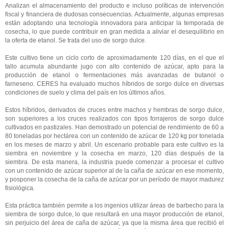
Analizan el almacenamiento del producto e incluso políticas de intervención
fiscal y financiera de dudosas consecuencias. Actualmente, algunas empresas
están adoptando una tecnología innovadora para anticipar la temporada de
cosecha, lo que puede contribuir en gran medida a aliviar el desequilibrio en
la oferta de etanol. Se trata del uso de sorgo dulce.
Este cultivo tiene un ciclo corto de aproximadamente 120 días, en el que el
tallo acumula abundante jugo con alto contenido de azúcar, apto para la
producción de etanol o fermentaciones más avanzadas de butanol o
farneseno. CERES ha evaluado muchos híbridos de sorgo dulce en diversas
condiciones de suelo y clima del país en los últimos años.
Estos híbridos, derivados de cruces entre machos y hembras de sorgo dulce,
son superiores a los cruces realizados con tipos forrajeros de sorgo dulce
cultivados en pastizales. Han demostrado un potencial de rendimiento de 60 a
80 toneladas por hectárea con un contenido de azúcar de 120 kg por tonelada
en los meses de marzo y abril. Un escenario probable para este cultivo es la
siembra en noviembre y la cosecha en marzo, 120 días después de la
siembra. De esta manera, la industria puede comenzar a procesar el cultivo
con un contenido de azúcar superior al de la caña de azúcar en ese momento,
y posponer la cosecha de la caña de azúcar por un período de mayor madurez
fisiológica.
Esta práctica también permite a los ingenios utilizar áreas de barbecho para la
siembra de sorgo dulce, lo que resultará en una mayor producción de etanol,
sin perjuicio del área de caña de azúcar, ya que la misma área que recibió el