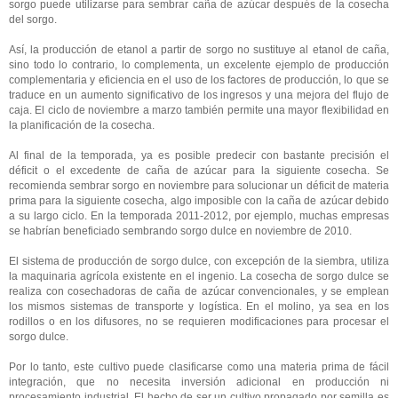
sorgo puede utilizarse para sembrar caña de azúcar después de la cosecha
del sorgo.
Así, la producción de etanol a partir de sorgo no sustituye al etanol de caña,
sino todo lo contrario, lo complementa, un excelente ejemplo de producción
complementaria y eficiencia en el uso de los factores de producción, lo que se
traduce en un aumento significativo de los ingresos y una mejora del flujo de
caja. El ciclo de noviembre a marzo también permite una mayor flexibilidad en
la planificación de la cosecha.
Al final de la temporada, ya es posible predecir con bastante precisión el
déficit o el excedente de caña de azúcar para la siguiente cosecha. Se
recomienda sembrar sorgo en noviembre para solucionar un déficit de materia
prima para la siguiente cosecha, algo imposible con la caña de azúcar debido
a su largo ciclo. En la temporada 2011-2012, por ejemplo, muchas empresas
se habrían beneficiado sembrando sorgo dulce en noviembre de 2010.
El sistema de producción de sorgo dulce, con excepción de la siembra, utiliza
la maquinaria agrícola existente en el ingenio. La cosecha de sorgo dulce se
realiza con cosechadoras de caña de azúcar convencionales, y se emplean
los mismos sistemas de transporte y logística. En el molino, ya sea en los
rodillos o en los difusores, no se requieren modificaciones para procesar el
sorgo dulce.
Por lo tanto, este cultivo puede clasificarse como una materia prima de fácil
integración, que no necesita inversión adicional en producción ni
procesamiento industrial. El hecho de ser un cultivo propagado por semilla es