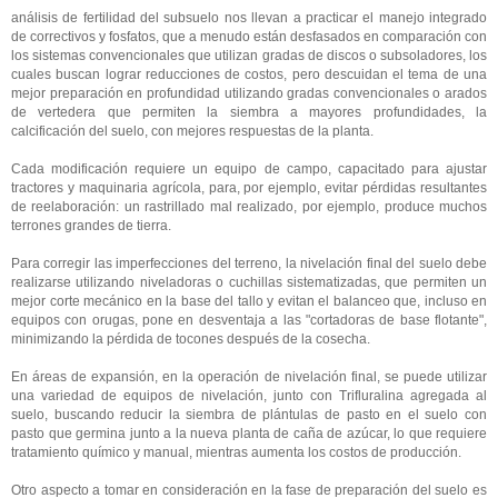
análisis de fertilidad del subsuelo nos llevan a practicar el manejo integrado
de correctivos y fosfatos, que a menudo están desfasados ​​en comparación con
los sistemas convencionales que utilizan gradas de discos o subsoladores, los
cuales buscan lograr reducciones de costos, pero descuidan el tema de una
mejor preparación en profundidad utilizando gradas convencionales o arados
de vertedera que permiten la siembra a mayores profundidades, la
calcificación del suelo, con mejores respuestas de la planta.
Cada modificación requiere un equipo de campo, capacitado para ajustar
tractores y maquinaria agrícola, para, por ejemplo, evitar pérdidas resultantes
de reelaboración: un rastrillado mal realizado, por ejemplo, produce muchos
terrones grandes de tierra.
Para corregir las imperfecciones del terreno, la nivelación final del suelo debe
realizarse utilizando niveladoras o cuchillas sistematizadas, que permiten un
mejor corte mecánico en la base del tallo y evitan el balanceo que, incluso en
equipos con orugas, pone en desventaja a las "cortadoras de base flotante",
minimizando la pérdida de tocones después de la cosecha.
En áreas de expansión, en la operación de nivelación final, se puede utilizar
una variedad de equipos de nivelación, junto con Trifluralina agregada al
suelo, buscando reducir la siembra de plántulas de pasto en el suelo con
pasto que germina junto a la nueva planta de caña de azúcar, lo que requiere
tratamiento químico y manual, mientras aumenta los costos de producción.
Otro aspecto a tomar en consideración en la fase de preparación del suelo es