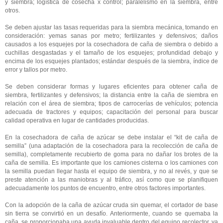
y siembra; logística de cosecha x control; paralelismo en la siembra, entre
otros.
Se deben ajustar las tasas requeridas para la siembra mecánica, tomando en
consideración: yemas sanas por metro; fertilizantes y defensivos; daños
causados ​​a los esquejes por la cosechadora de caña de siembra o debido a
cuchillas desgastadas y el tamaño de los esquejes; profundidad debajo y
encima de los esquejes plantados; estándar después de la siembra, índice de
error y tallos por metro.
Se deben considerar formas y lugares eficientes para obtener caña de
siembra, fertilizantes y defensivos; la distancia entre la caña de siembra en
relación con el área de siembra; tipos de carrocerías de vehículos; potencia
adecuada de tractores y equipos; capacitación del personal para buscar
calidad operativa en lugar de cantidades producidas.
En la cosechadora de caña de azúcar se debe instalar el “kit de caña de
semilla” (una adaptación de la cosechadora para la recolección de caña de
semilla), completamente recubierto de goma para no dañar los brotes de la
caña de semilla. Es importante que los camiones cisterna o los camiones con
la semilla puedan llegar hasta el equipo de siembra, y no al revés, y que se
preste atención a las maniobras y al tráfico, así como que se planifiquen
adecuadamente los puntos de encuentro, entre otros factores importantes.
Con la adopción de la caña de azúcar cruda sin quemar, el cortador de base
sin tierra se convirtió en un desafío. Anteriormente, cuando se quemaba la
caña, se proporcionaba una ayuda invaluable dentro del equipo recolector, ya