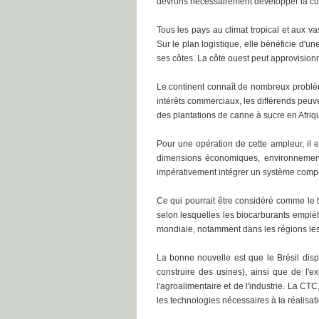
devrons nécessairement développer la cul
Tous les pays au climat tropical et aux va
Sur le plan logistique, elle bénéficie d'u
ses côtes. La côte ouest peut approvisionner
Le continent connaît de nombreux problème
intérêts commerciaux, les différends peu
des plantations de canne à sucre en Afriqu
Pour une opération de cette ampleur, il
dimensions économiques, environnemental
impérativement intégrer un système complet
Ce qui pourrait être considéré comme le ta
selon lesquelles les biocarburants empiète
mondiale, notamment dans les régions les 
La bonne nouvelle est que le Brésil disp
construire des usines), ainsi que de l'e
l'agroalimentaire et de l'industrie. La CT
les technologies nécessaires à la réalisati