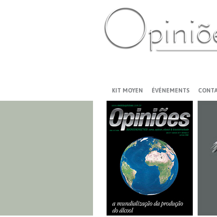
PT-BR
ES
US
FR
AR
KIT MOYEN
ÉVÉNEMENTS
CONT