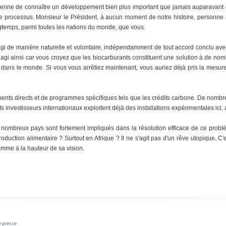
silienne de connaître un développement bien plus important que jamais auparava
 processus. Monsieur le Président, à aucun moment de notre histoire, personne n'
ongtemps, parmi toutes les nations du monde, que vous.
gi de manière naturelle et volontaire, indépendamment de tout accord conclu ave
agi ainsi car vous croyez que les biocarburants constituent une solution à de 
dans le monde. Si vous vous arrêtiez maintenant, vous auriez déjà pris la mesure l
ents directs et de programmes spécifiques tels que les crédits carbone. De nombre
s investisseurs internationaux exploitent déjà des installations expérimentales ici, 
nombreux pays sont fortement impliqués dans la résolution efficace de ce problè
duction alimentaire ? Surtout en Afrique ? Il ne s'agit pas d'un rêve utopique. C'
homme à la hauteur de sa vision.
e presse