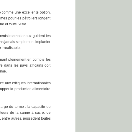
nte comme une excellente option.
times pour les pétroliers longent
e et toute l'Asie.
ments internationaux guident les
ons jamais simplement implanter
irréalisable.
enant pleinement en compte les
e dans les pays africains doit
ltime.
ce aux critiques internationales
lopper la production alimentaire
large du terme : la capacité de
ecteurs de la canne à sucre, de
, entre autres, possèdent toutes