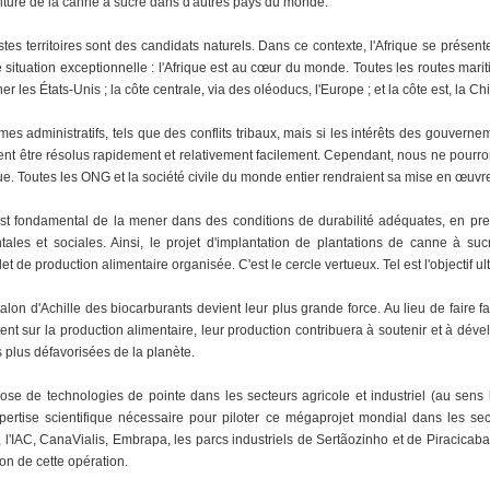
ture de la canne à sucre dans d'autres pays du monde.
stes territoires sont des candidats naturels. Dans ce contexte, l'Afrique se prése
ne situation exceptionnelle : l'Afrique est au cœur du monde. Toutes les routes mari
 les États-Unis ; la côte centrale, via des oléoducs, l'Europe ; et la côte est, la Chin
s administratifs, tels que des conflits tribaux, mais si les intérêts des gouverne
vent être résolus rapidement et relativement facilement. Cependant, nous ne pourr
e. Toutes les ONG et la société civile du monde entier rendraient sa mise en œuvre 
 est fondamental de la mener dans des conditions de durabilité adéquates, en pr
es et sociales. Ainsi, le projet d'implantation de plantations de canne à sucr
 de production alimentaire organisée. C'est le cercle vertueux. Tel est l'objectif u
lon d'Achille des biocarburants devient leur plus grande force. Au lieu de faire fa
nt sur la production alimentaire, leur production contribuera à soutenir et à déve
plus défavorisées de la planète.
ose de technologies de pointe dans les secteurs agricole et industriel (au sens 
xpertise scientifique nécessaire pour piloter ce mégaprojet mondial dans les s
C, l'IAC, CanaVialis, Embrapa, les parcs industriels de Sertãozinho et de Piracicaba
on de cette opération.