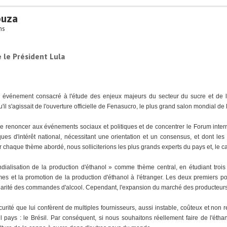
ouza
ns
 le Président Lula
n événement consacré à l'étude des enjeux majeurs du secteur du sucre et de l
'il s'agissait de l'ouverture officielle de Fenasucro, le plus grand salon mondial de l
de renoncer aux événements sociaux et politiques et de concentrer le Forum interna
ues d'intérêt national, nécessitant une orientation et un consensus, et dont les 
r chaque thème abordé, nous solliciterions les plus grands experts du pays et, le 
ialisation de la production d'éthanol » comme thème central, en étudiant trois 
mes et la promotion de la production d'éthanol à l'étranger. Les deux premiers po
larité des commandes d'alcool. Cependant, l'expansion du marché des producteurs n
té que lui confèrent de multiples fournisseurs, aussi instable, coûteux et non re
ul pays : le Brésil. Par conséquent, si nous souhaitons réellement faire de l'éth