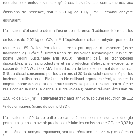
réduction des émissions nettes générées. Les résultats sont comparés aux
d'
émissions de l'essence, soit 2 280 kg de CO₂
m³
éthanol anhydre
/
équivalent.
L'utilisation d'éthanol produit à l'usine de référence (traditionnelle) réduit les
.
émissions de 2,02 kg de CO₂
m³
L'équivalent d'éthanol anhydre permet de
/
réduire de 89 % les émissions directes par rapport à l'essence (usine
traditionnelle). Grâce à l'introduction de nouvelles technologies, l'usine de
pointe Dedini Sustainable Mill (USD), intégrant déjà les technologies
disponibles, a vu sa productivité et sa production d'électricité excédentaire
passer de 9,2 MW à 50,7 MW. L'introduction de biodiesel permet de remplacer
5 % du diesel consommé par les camions et 30 % de celui consommé par les
tracteurs. L'utilisation de Biofom, un biofertilisant organo-minéral, remplace la
majeure partie des engrais minéraux utilisés. De plus, l'utilisation optimisée de
l'eau contenue dans la canne à sucre (bioeau) permet d'éviter l'émission de
d'
2,56 kg de CO₂
m³
équivalent d'éthanol anhydre, soit une réduction de 112
/
% des émissions (usine de pointe USD).
L'utilisation de 50 % de paille de canne à sucre comme source d'énergie
permettrait, dans un avenir proche, de réduire les émissions de CO₂ de 3,02 kg
d'
m³
éthanol anhydre équivalent, soit une réduction de 132 % (USD à court
/