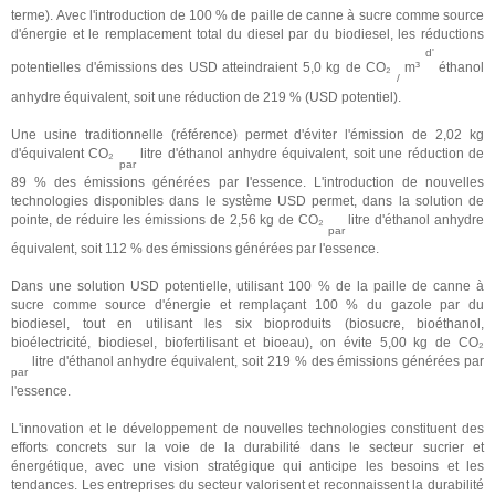
terme).
Avec l'introduction de 100 % de paille de canne à sucre comme source
d'énergie et le remplacement total du diesel par du biodiesel, les réductions
d'
potentielles d'émissions des USD atteindraient 5,0 kg de CO₂
m³
éthanol
/
anhydre équivalent, soit une réduction de 219 % (USD potentiel).
Une usine traditionnelle (référence) permet d'éviter l'émission de 2,02 kg
d'équivalent CO₂
litre d'éthanol anhydre équivalent, soit une réduction de
par
89 % des émissions générées par l'essence. L'introduction de nouvelles
technologies disponibles dans le système USD permet, dans la solution de
pointe, de réduire les émissions de 2,56 kg de CO₂
litre d'éthanol anhydre
par
équivalent, soit 112 % des émissions générées par l'essence.
Dans une solution USD potentielle, utilisant 100 % de la paille de canne à
sucre comme source d'énergie et remplaçant 100 % du gazole par du
biodiesel, tout en utilisant les six bioproduits (biosucre, bioéthanol,
bioélectricité, biodiesel, biofertilisant et bioeau), on évite 5,00 kg de CO₂
litre d'éthanol anhydre équivalent, soit 219 % des émissions générées par
par
l'essence.
L'innovation et le développement de nouvelles technologies constituent des
efforts concrets sur la voie de la durabilité dans le secteur sucrier et
énergétique, avec une vision stratégique qui anticipe les besoins et les
tendances.
Les entreprises du secteur valorisent et reconnaissent la durabilité