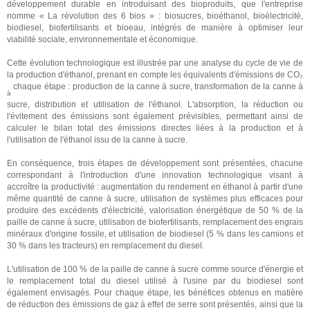
développement durable en introduisant des bioproduits, que l'entreprise
nomme « La révolution des 6 bios » : biosucres, bioéthanol, bioélectricité,
biodiesel, biofertilisants et bioeau, intégrés de manière à optimiser leur
viabilité sociale, environnementale et économique.
Cette évolution technologique est illustrée par une analyse du cycle de vie de
la production d'éthanol, prenant en compte les équivalents d'émissions de CO₂
chaque étape : production de la canne à sucre, transformation de la canne à
à
sucre, distribution et utilisation de l'éthanol. L'absorption, la réduction ou
l'évitement des émissions sont également prévisibles, permettant ainsi de
calculer le bilan total des émissions directes liées à la production et à
l'utilisation de l'éthanol issu de la canne à sucre.
En conséquence, trois étapes de développement sont présentées, chacune
correspondant à l'introduction d'une innovation technologique visant à
accroître la productivité : augmentation du rendement en éthanol à partir d'une
même quantité de canne à sucre, utilisation de systèmes plus efficaces pour
produire des excédents d'électricité, valorisation énergétique de 50 % de la
paille de canne à sucre, utilisation de biofertilisants, remplacement des engrais
minéraux d'origine fossile, et utilisation de biodiesel (5 % dans les camions et
30 % dans les tracteurs) en remplacement du diesel.
L'utilisation de 100 % de la paille de canne à sucre comme source d'énergie et
le remplacement total du diesel utilisé à l'usine par du biodiesel sont
également envisagés. Pour chaque étape, les bénéfices obtenus en matière
de réduction des émissions de gaz à effet de serre sont présentés, ainsi que la