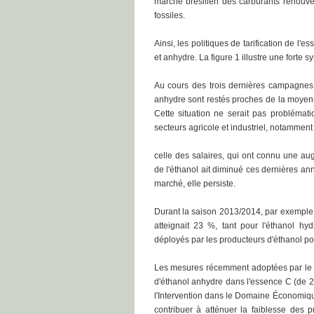
marché brésilien des carburants renouvel
fossiles.
Ainsi, les politiques de tarification de l'e
et anhydre. La figure 1 illustre une forte 
Au cours des trois dernières campagnes a
anhydre sont restés proches de la moyenn
Cette situation ne serait pas probléma
secteurs agricole et industriel, notamment
celle des salaires, qui ont connu une aug
de l'éthanol ait diminué ces dernières an
marché, elle persiste.
Durant la saison 2013/2014, par exemple,
atteignait 23 %, tant pour l'éthanol hyd
déployés par les producteurs d'éthanol po
Les mesures récemment adoptées par le g
d'éthanol anhydre dans l'essence C (de 2
l'Intervention dans le Domaine Économique
contribuer à atténuer la faiblesse des p