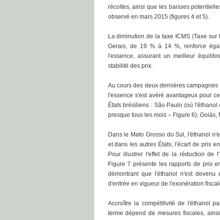
récoltes, ainsi que les baisses potentie
observé en mars 2015 (figures 4 et 5).
La diminution de la taxe ICMS (Taxe sur 
Gerais, de 19 % à 14 %, renforce égale
l'essence, assurant un meilleur équilib
stabilité des prix.
Au cours des deux dernières campagnes agr
l'essence s'est avéré avantageux pour c
États brésiliens : São Paulo (où l'éthanol
presque tous les mois – Figure 6), Goiás,
Dans le Mato Grosso do Sul, l'éthanol n'
et dans les autres États, l'écart de prix 
Pour illustrer l'effet de la réduction de 
Figure 7 présente les rapports de prix e
démontrant que l'éthanol n'est devenu 
d'entrée en vigueur de l'exonération fiscal
Accroître la compétitivité de l'éthanol 
terme dépend de mesures fiscales, ainsi 