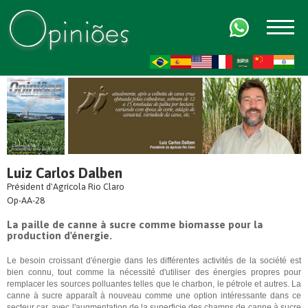
FR
AR
ZH-CN
HI
Luiz Carlos Dalben
Président d'Agrícola Rio Claro
Op-AA-28
La paille de canne à sucre comme biomasse pour la
production d'énergie.
Le besoin croissant d'énergie dans les différentes activités de la société est
bien connu, tout comme la nécessité d'utiliser des énergies propres pour
remplacer les sources polluantes telles que le charbon, le pétrole et autres. La
canne à sucre apparaît à nouveau comme une option intéressante dans ce
secteur car, avec l'augmentation de la superficie des champs de canne à sucre