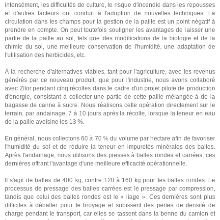
intensément, les difficultés de culture, le risque d'incendie dans les repousses
et d'autres facteurs ont conduit à l'adoption de nouvelles techniques. La
circulation dans les champs pour la gestion de la paille est un point négatif à
prendre en compte. On peut toutefois souligner les avantages de laisser une
partie de la paille au sol, tels que des modifications de la biologie et de la
chimie du sol, une meilleure conservation de l'humidité, une adaptation de
l'utilisation des herbicides, etc.
À la recherche d'alternatives viables, tant pour l'agriculture, avec les revenus
générés par ce nouveau produit, que pour l'industrie, nous avons collaboré
avec Zilor pendant cinq récoltes dans le cadre d'un projet pilote de production
d'énergie, consistant à collecter une partie de cette paille mélangée à de la
bagasse de canne à sucre. Nous réalisons cette opération directement sur le
terrain, par andainage, 7 à 10 jours après la récolte, lorsque la teneur en eau
de la paille avoisine les 13 %.
En général, nous collectons 60 à 70 % du volume par hectare afin de favoriser
l'humidité du sol et de réduire la teneur en impuretés minérales des balles.
Après l'andainage, nous utilisons des presses à balles rondes et carrées, ces
dernières offrant l'avantage d'une meilleure efficacité opérationnelle.
Il s'agit de balles de 400 kg, contre 120 à 160 kg pour les balles rondes. Le
processus de pressage des balles carrées est le pressage par compression,
tandis que celui des balles rondes est le « liage ». Ces dernières sont plus
difficiles à déballer pour le broyage et subissent des pertes de densité de
charge pendant le transport, car elles se tassent dans la benne du camion et