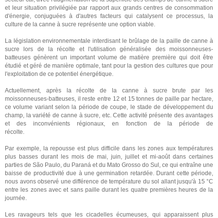
et leur situation privilégiée par rapport aux grands centres de consommation
d'énergie, conjuguées à d'autres facteurs qui catalysent ce processus, la
culture de la canne à sucre représente une option viable.
La législation environnementale interdisant le brûlage de la paille de canne à
sucre lors de la récolte et l'utilisation généralisée des moissonneuses-
batteuses génèrent un important volume de matière première qui doit être
étudié et géré de manière optimale, tant pour la gestion des cultures que pour
l'exploitation de ce potentiel énergétique.
Actuellement, après la récolte de la canne à sucre brute par les
moissonneuses-batteuses, il reste entre 12 et 15 tonnes de paille par hectare,
ce volume variant selon la période de coupe, le stade de développement du
champ, la variété de canne à sucre, etc. Cette activité présente des avantages
et des inconvénients régionaux, en fonction de la période de
récolte.
Par exemple, la repousse est plus difficile dans les zones aux températures
plus basses durant les mois de mai, juin, juillet et mi-août dans certaines
parties de São Paulo, du Paraná et du Mato Grosso do Sul, ce qui entraîne une
baisse de productivité due à une germination retardée. Durant cette période,
nous avons observé une différence de température du sol allant jusqu'à 15 °C
entre les zones avec et sans paille durant les quatre premières heures de la
journée.
Les ravageurs tels que les cicadelles écumeuses, qui apparaissent plus