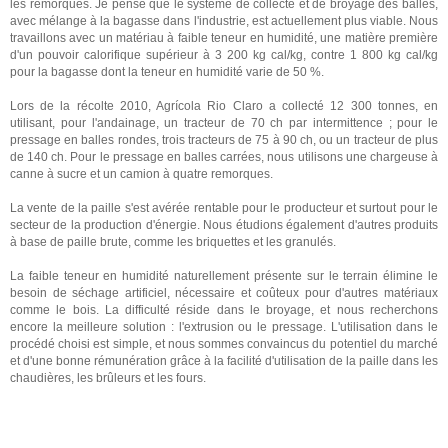
les remorques. Je pense que le système de collecte et de broyage des balles,
avec mélange à la bagasse dans l'industrie, est actuellement plus viable. Nous
travaillons avec un matériau à faible teneur en humidité, une matière première
d'un pouvoir calorifique supérieur à 3 200 kg cal/kg, contre 1 800 kg cal/kg
pour la bagasse dont la teneur en humidité varie de 50 %.
Lors de la récolte 2010, Agrícola Rio Claro a collecté 12 300 tonnes, en
utilisant, pour l'andainage, un tracteur de 70 ch par intermittence ; pour le
pressage en balles rondes, trois tracteurs de 75 à 90 ch, ou un tracteur de plus
de 140 ch. Pour le pressage en balles carrées, nous utilisons une chargeuse à
canne à sucre et un camion à quatre remorques.
La vente de la paille s'est avérée rentable pour le producteur et surtout pour le
secteur de la production d'énergie. Nous étudions également d'autres produits
à base de paille brute, comme les briquettes et les granulés.
La faible teneur en humidité naturellement présente sur le terrain élimine le
besoin de séchage artificiel, nécessaire et coûteux pour d'autres matériaux
comme le bois. La difficulté réside dans le broyage, et nous recherchons
encore la meilleure solution : l'extrusion ou le pressage. L'utilisation dans le
procédé choisi est simple, et nous sommes convaincus du potentiel du marché
et d'une bonne rémunération grâce à la facilité d'utilisation de la paille dans les
chaudières, les brûleurs et les fours.