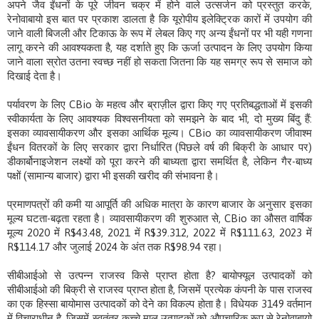
अपने जैव ईंधनों के पूरे जीवन चक्र में होने वाले उत्सर्जन को प्रस्तुत करके,
रेनोवाबायो इस बात पर प्रकाश डालता है कि यूरोपीय इलेक्ट्रिक कारों में उपयोग की
जाने वाली बिजली और टिकाऊ के रूप में लेबल किए गए अन्य ईंधनों पर भी यही गणना
लागू करने की आवश्यकता है, यह दर्शाते हुए कि ऊर्जा उत्पादन के लिए उपयोग किया
जाने वाला स्रोत उतना स्वच्छ नहीं हो सकता जितना कि यह समग्र रूप से समाज को
दिखाई देता है।
पर्यावरण के लिए CBio के महत्व और ब्राज़ील द्वारा किए गए प्रतिबद्धताओं में इसकी
स्वीकार्यता के लिए आवश्यक विश्वसनीयता को समझने के बाद भी, दो मुख्य बिंदु हैं:
इसका व्यावसायीकरण और इसका आर्थिक मूल्य। CBio का व्यावसायीकरण जीवाश्म
ईंधन वितरकों के लिए सरकार द्वारा निर्धारित (पिछले वर्ष की बिक्री के आधार पर)
डीकार्बोनाइजेशन लक्ष्यों को पूरा करने की बाध्यता द्वारा समर्थित है, लेकिन गैर-बाध्य
पक्षों (सामान्य बाजार) द्वारा भी इसकी खरीद की संभावना है।
प्रमाणपत्रों की कमी या आपूर्ति की अधिक मात्रा के कारण बाजार के अनुसार इसका
मूल्य घटता-बढ़ता रहता है। व्यावसायीकरण की शुरुआत से, CBio का औसत वार्षिक
मूल्य 2020 में R$43.48, 2021 में R$39.312, 2022 में R$111.63, 2023 में
R$114.17 और जुलाई 2024 के अंत तक R$98.94 रहा।
सीबीआईओ से उत्पन्न राजस्व किसे प्राप्त होता है? बायोफ्यूल उत्पादकों को
सीबीआईओ की बिक्री से राजस्व प्राप्त होता है, जिसमें प्रत्येक कंपनी के पास राजस्व
का एक हिस्सा बायोमास उत्पादकों को देने का विकल्प होता है। विधेयक 3149 वर्तमान
में विचाराधीन है, जिसमें स्वतंत्र कच्चे माल उत्पादकों को औपचारिक रूप से रेनोवाबायो