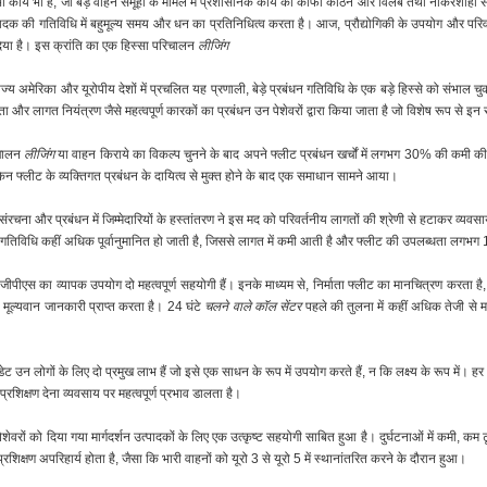
ी कार्य भी हैं, जो बड़े वाहन समूहों के मामले में प्रशासनिक कार्य को काफी कठिन और विलंब तथा नौकरशाही से
ादक की गतिविधि में बहुमूल्य समय और धन का प्रतिनिधित्व करता है। आज, प्रौद्योगिकी के उपयोग और परिव
 दिया है। इस क्रांति का एक हिस्सा परिचालन
लीजिंग
ाज्य अमेरिका और यूरोपीय देशों में प्रचलित यह प्रणाली, बेड़े प्रबंधन गतिविधि के एक बड़े हिस्से को संभाल चुकी है
 और लागत नियंत्रण जैसे महत्वपूर्ण कारकों का प्रबंधन उन पेशेवरों द्वारा किया जाता है जो विशेष रूप से इन संपत
रिचालन
लीजिंग
या वाहन किराये का विकल्प चुनने के बाद अपने फ्लीट प्रबंधन खर्चों में लगभग 30% की कमी की ह
किन फ्लीट के व्यक्तिगत प्रबंधन के दायित्व से मुक्त होने के बाद एक समाधान सामने आया।
चना और प्रबंधन में जिम्मेदारियों के हस्तांतरण ने इस मद को परिवर्तनीय लागतों की श्रेणी से हटाकर व्यवसाय
क्स गतिविधि कहीं अधिक पूर्वानुमानित हो जाती है, जिससे लागत में कमी आती है और फ्लीट की उपलब्धता लग
र जीपीएस का व्यापक उपयोग दो महत्वपूर्ण सहयोगी हैं। इनके माध्यम से, निर्माता फ्लीट का मानचित्रण करता 
मूल्यवान जानकारी प्राप्त करता है। 24 घंटे
चलने वाले कॉल सेंटर
पहले की तुलना में कहीं अधिक तेजी से मा
 लोगों के लिए दो प्रमुख लाभ हैं जो इसे एक साधन के रूप में उपयोग करते हैं, न कि लक्ष्य के रूप में। हर
्रशिक्षण देना व्यवसाय पर महत्वपूर्ण प्रभाव डालता है।
न पेशेवरों को दिया गया मार्गदर्शन उत्पादकों के लिए एक उत्कृष्ट सहयोगी साबित हुआ है। दुर्घटनाओं में कमी
शिक्षण अपरिहार्य होता है, जैसा कि भारी वाहनों को यूरो 3 से यूरो 5 में स्थानांतरित करने के दौरान हुआ।