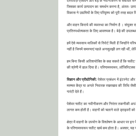
दस्तावेज़ प्रबंधन और बेड़े के नवीनीकरण से संबंधित सभ
जिसका कार्य उत्पादन का समर्थन करना है, अंततः उत्प
विकास ने उद्यमियों के लिए परिदृश्य को पूरी तरह बदल
और वाहन किराये की व्यवस्था का निर्माण है
। संयुक्त र
प्रतिस्पर्धात्मकता के लिए आवश्यक है। बेड़े की उपलब्धता
हमें ऐसे व्यवसाय मालिकों से रिपोर्ट मिली हैं जिन्होंने प
नहीं है जिनमें समस्याएं पहले अनसुलझी लग रही थीं, ले
हम बिना किसी अतिशयोक्ति के कह सकते हैं कि फ्लीट संर
की श्रेणी में डाल दिया है। परिणामस्वरूप, लॉजिस्टि
विज्ञान और प्रौद्योगिकी:
पेशेवर प्रबंधन में इंटरनेट औ
मरम्मत केंद्र या अगले निवारक रखरखाव की तिथि जैसी 
गारंटी देते हैं।
पेशेवर फ्लीट का नवीनीकरण और निरंतर तकनीकी अपडेट उन
लागत कम होती है। वाहनों को चलाने वाले ड्राइवरों को प
क्षेत्र में वाहनों के उपयोग के विश्लेषण के आधार पर इ
के परिणामस्वरूप फ्लीट खर्च कम होता है। अक्सर, यह प्र