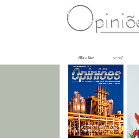
PT-BR
ES
US
FR
AR
मीडिया किट
घटनाएँ