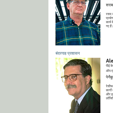
शराब 
रसद क
प्रयोग
कार्य 
गए हैं
बंदरगाह प्रशासन
Al
पीई क
ऑप-ए
पेर्न
रेसीफ
कार्गो
और इथे
लॉजिस्