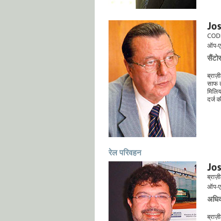
Jo
CODE
ऑप-ए
सैंटो
ब्राज़
साफ त
मिलिय
दर्ज 
रेल परिवहन
Jos
ब्राज़
ऑप-ए
अधिक
ब्राज़