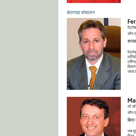
बंदरगाह संचालन
Fe
पेट्रोब
ऑप-ए
शराब 
पेट्रो
लॉजिस
टर्मिन
वितरण
जाता 
Mar
लॉ ऑफ
ऑप-ए
बिना 
जब मुझ
मिला, 