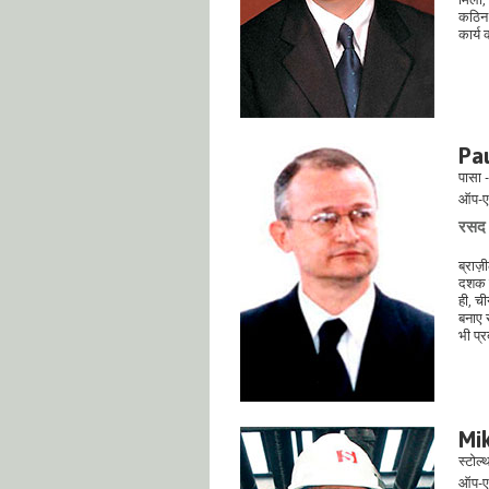
कठिन य
कार्य 
Pa
पासा 
ऑप-ए
रसद 
ब्राज़
दशक क
ही, ची
बनाए र
भी प्
Mik
स्टोल
ऑप-ए