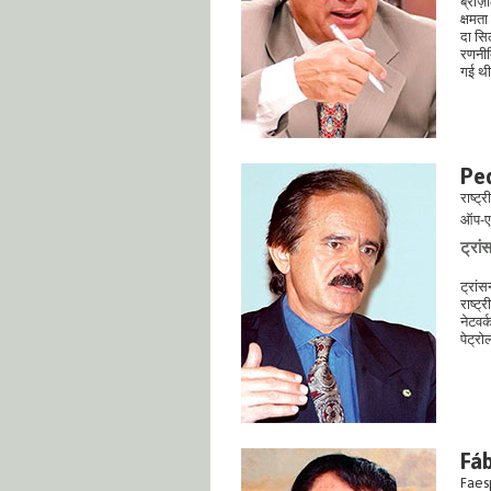
ब्राज
क्षमता
दा सि
रणनीति
गई थ
Pe
राष्ट
ऑप-ए
ट्रांस
ट्रांस
राष्ट्
नेटवर्
पेट्रो
Fáb
Faesp