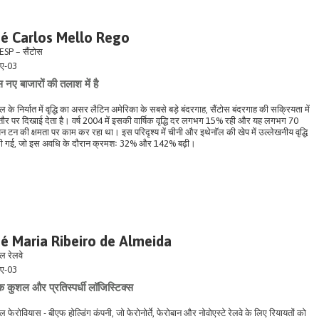
sé Carlos Mello Rego
SP – सैंटोस
ए-03
स नए बाजारों की तलाश में है
ील के निर्यात में वृद्धि का असर लैटिन अमेरिका के सबसे बड़े बंदरगाह, सैंटोस बंदरगाह की सक्रियता में
ौर पर दिखाई देता है। वर्ष 2004 में इसकी वार्षिक वृद्धि दर लगभग 15% रही और यह लगभग 70
न टन की क्षमता पर काम कर रहा था। इस परिदृश्य में चीनी और इथेनॉल की खेप में उल्लेखनीय वृद्धि
की गई, जो इस अवधि के दौरान क्रमशः 32% और 142% बढ़ी।
é Maria Ribeiro de Almeida
ील रेलवे
ए-03
 कुशल और प्रतिस्पर्धी लॉजिस्टिक्स
ील फेरोवियास - बीएफ होल्डिंग कंपनी, जो फेरोनोर्ते, फेरोबान और नोवोएस्टे रेलवे के लिए रियायतों को