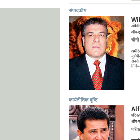
संपादकीय
Wi
ओपिनि
ऑप-ए
चीनी 
अमेरिक
यूरोपी
सबसे ब
निश्चि
कार्यनीतिक दृष्टि
Al
परिवहन
ऑप-ए
परिवह