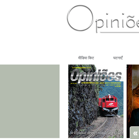
PT-BR
ES
US
FR
AR
मीडिया किट
घटनाएँ