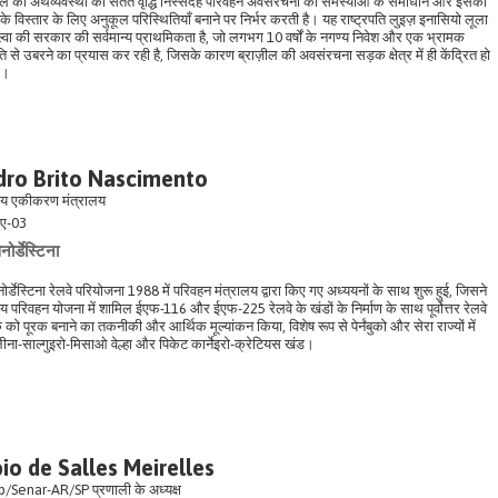
़ील की अर्थव्यवस्था की सतत वृद्धि निस्संदेह परिवहन अवसंरचना की समस्याओं के समाधान और इसकी
 के विस्तार के लिए अनुकूल परिस्थितियाँ बनाने पर निर्भर करती है। यह राष्ट्रपति लुइज़ इनासियो लूला
ल्वा की सरकार की सर्वमान्य प्राथमिकता है, जो लगभग 10 वर्षों के नगण्य निवेश और एक भ्रामक
 से उबरने का प्रयास कर रही है, जिसके कारण ब्राज़ील की अवसंरचना सड़क क्षेत्र में ही केंद्रित हो
ी।
dro Brito Nascimento
्रीय एकीकरण मंत्रालय
ए-03
नोर्डेस्टिना
नोर्डेस्टिना रेलवे परियोजना 1988 में परिवहन मंत्रालय द्वारा किए गए अध्ययनों के साथ शुरू हुई, जिसने
रीय परिवहन योजना में शामिल ईएफ-116 और ईएफ-225 रेलवे के खंडों के निर्माण के साथ पूर्वोत्तर रेलवे
क को पूरक बनाने का तकनीकी और आर्थिक मूल्यांकन किया, विशेष रूप से पेर्नंबुको और सेरा राज्यों में
लीना-साल्गुइरो-मिसाओ वेल्हा और पिकेट कार्नेइरो-क्रेटियस खंड।
io de Salles Meirelles
/Senar-AR/SP प्रणाली के अध्यक्ष