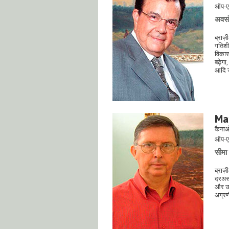
ऑप-ए
अवसंर
ब्राज़
गतिशी
विकासश
बढ़ेगा
आदि जै
Ma
कैनाओ
ऑप-ए
सीमा
ब्राज़
दरअसल,
और उत्
अग्रण