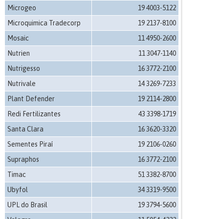
Microgeo
19 4003-5122
Microquimica Tradecorp
19 2137-8100
Mosaic
11 4950-2600
Nutrien
11 3047-1140
Nutrigesso
16 3772-2100
Nutrivale
14 3269-7233
Plant Defender
19 2114-2800
Redi Fertilizantes
43 3398-1719
Santa Clara
16 3620-3320
Sementes Piraí
19 2106-0260
Supraphos
16 3772-2100
Timac
51 3382-8700
Ubyfol
34 3319-9500
UPL do Brasil
19 3794-5600