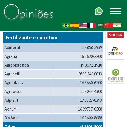
FR
AR
ZH-CN
HI
VOLTAR
Fertilizante e corretivo
Adufértil
11 4858-5939
Agrária
16 3690-2200
Agrobiológica
19 3572-1918
Agronelli
0800 940 0013
Agroplanta
16 3660-6500
Agrowiser
11 4044-4300
Allplant
17 3323-8393
Axihum
16 99737-0588
Bio Soja
16 3600-8688
Caltec
41 3603-8000