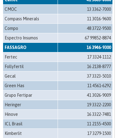
CMOC
13 3362-7000
Compass Minerals
11 3016-9600
Compo
48 3722-9500
Espectro Insumos
67 99852-8874
FASSAGRO
16 3946-9300
Fertec
17 3324-1112
Follyfertil
16 2138-8777
Gecal
37 3323-5010
Green Has
11 4561-6292
Grupo Fertipar
41 3026-9009
Heringer
19 3322-2200
Hinove
16 3322-7481
ICL Brasil
11 2155-4500
Kimberlit
17 3279-1500