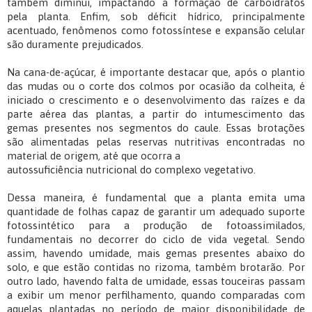
também diminui, impactando a formação de carboidratos
pela planta. Enfim, sob déficit hídrico, principalmente
acentuado, fenômenos como fotossíntese e expansão celular
são duramente prejudicados.
Na cana-de-açúcar, é importante destacar que, após o plantio
das mudas ou o corte dos colmos por ocasião da colheita, é
iniciado o crescimento e o desenvolvimento das raízes e da
parte aérea das plantas, a partir do intumescimento das
gemas presentes nos segmentos do caule. Essas brotações
são alimentadas pelas reservas nutritivas encontradas no
material de origem, até que ocorra a
autossuficiência nutricional do complexo vegetativo.
Dessa maneira, é fundamental que a planta emita uma
quantidade de folhas capaz de garantir um adequado suporte
fotossintético para a produção de fotoassimilados,
fundamentais no decorrer do ciclo de vida vegetal. Sendo
assim, havendo umidade, mais gemas presentes abaixo do
solo, e que estão contidas no rizoma, também brotarão. Por
outro lado, havendo falta de umidade, essas touceiras passam
a exibir um menor perfilhamento, quando comparadas com
aquelas plantadas no período de maior disponibilidade de