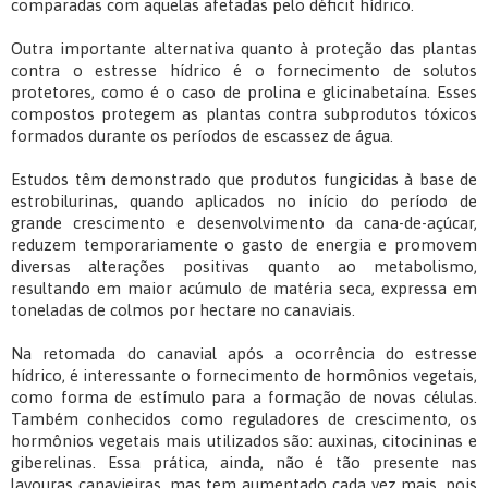
comparadas com aquelas afetadas pelo déficit hídrico.
Outra importante alternativa quanto à proteção das plantas
contra o estresse hídrico é o fornecimento de solutos
protetores, como é o caso de prolina e glicinabetaína. Esses
compostos protegem as plantas contra subprodutos tóxicos
formados durante os períodos de escassez de água.
Estudos têm demonstrado que produtos fungicidas à base de
estrobilurinas, quando aplicados no início do período de
grande crescimento e desenvolvimento da cana-de-açúcar,
reduzem temporariamente o gasto de energia e promovem
diversas alterações positivas quanto ao metabolismo,
resultando em maior acúmulo de matéria seca, expressa em
toneladas de colmos por hectare no canaviais.
Na retomada do canavial após a ocorrência do estresse
hídrico, é interessante o fornecimento de hormônios vegetais,
como forma de estímulo para a formação de novas células.
Também conhecidos como reguladores de crescimento, os
hormônios vegetais mais utilizados são: auxinas, citocininas e
giberelinas. Essa prática, ainda, não é tão presente nas
lavouras canavieiras, mas tem aumentado cada vez mais, pois