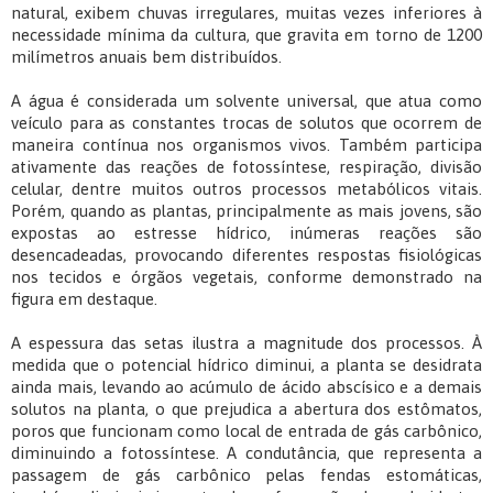
natural, exibem chuvas irregulares, muitas vezes inferiores à
necessidade mínima da cultura, que gravita em torno de 1200
milímetros anuais bem distribuídos.
A água é considerada um solvente universal, que atua como
veículo para as constantes trocas de solutos que ocorrem de
maneira contínua nos organismos vivos. Também participa
ativamente das reações de fotossíntese, respiração, divisão
celular, dentre muitos outros processos metabólicos vitais.
Porém, quando as plantas, principalmente as mais jovens, são
expostas ao estresse hídrico, inúmeras reações são
desencadeadas, provocando diferentes respostas fisiológicas
nos tecidos e órgãos vegetais, conforme demonstrado na
figura em destaque.
A espessura das setas ilustra a magnitude dos processos. À
medida que o potencial hídrico diminui, a planta se desidrata
ainda mais, levando ao acúmulo de ácido abscísico e a demais
solutos na planta, o que prejudica a abertura dos estômatos,
poros que funcionam como local de entrada de gás carbônico,
diminuindo a fotossíntese. A condutância, que representa a
passagem de gás carbônico pelas fendas estomáticas,