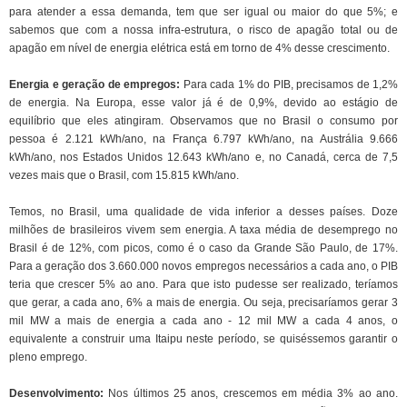
para atender a essa demanda, tem que ser igual ou maior do que 5%; e
sabemos que com a nossa infra-estrutura, o risco de apagão total ou de
apagão em nível de energia elétrica está em torno de 4% desse crescimento.
Energia e geração de empregos:
Para cada 1% do PIB, precisamos de 1,2%
de energia. Na Europa, esse valor já é de 0,9%, devido ao estágio de
equilíbrio que eles atingiram. Observamos que no Brasil o consumo por
pessoa é 2.121 kWh/ano, na França 6.797 kWh/ano, na Austrália 9.666
kWh/ano, nos Estados Unidos 12.643 kWh/ano e, no Canadá, cerca de 7,5
vezes mais que o Brasil, com 15.815 kWh/ano.
Temos, no Brasil, uma qualidade de vida inferior a desses países. Doze
milhões de brasileiros vivem sem energia. A taxa média de desemprego no
Brasil é de 12%, com picos, como é o caso da Grande São Paulo, de 17%.
Para a geração dos 3.660.000 novos empregos necessários a cada ano, o PIB
teria que crescer 5% ao ano. Para que isto pudesse ser realizado, teríamos
que gerar, a cada ano, 6% a mais de energia. Ou seja, precisaríamos gerar 3
mil MW a mais de energia a cada ano - 12 mil MW a cada 4 anos, o
equivalente a construir uma Itaipu neste período, se quiséssemos garantir o
pleno emprego.
Desenvolvimento:
Nos últimos 25 anos, crescemos em média 3% ao ano.