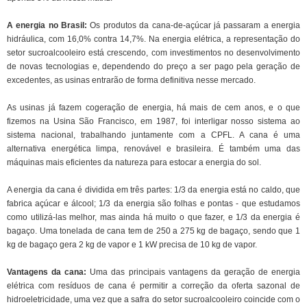
A energia no Brasil:
Os produtos da cana-de-açúcar já passaram a energia
hidráulica, com 16,0% contra 14,7%. Na energia elétrica, a representação do
setor sucroalcooleiro está crescendo, com investimentos no desenvolvimento
de novas tecnologias e, dependendo do preço a ser pago pela geração de
excedentes, as usinas entrarão de forma definitiva nesse mercado.
As usinas já fazem cogeração de energia, há mais de cem anos, e o que
fizemos na Usina São Francisco, em 1987, foi interligar nosso sistema ao
sistema nacional, trabalhando juntamente com a CPFL. A cana é uma
alternativa energética limpa, renovável e brasileira. É também uma das
máquinas mais eficientes da natureza para estocar a energia do sol.
A energia da cana é dividida em três partes: 1/3 da energia está no caldo, que
fabrica açúcar e álcool; 1/3 da energia são folhas e pontas - que estudamos
como utilizá-las melhor, mas ainda há muito o que fazer, e 1/3 da energia é
bagaço. Uma tonelada de cana tem de 250 a 275 kg de bagaço, sendo que 1
kg de bagaço gera 2 kg de vapor e 1 kW precisa de 10 kg de vapor.
Vantagens da cana:
Uma das principais vantagens da geração de energia
elétrica com resíduos de cana é permitir a correção da oferta sazonal de
hidroeletricidade, uma vez que a safra do setor sucroalcooleiro coincide com o