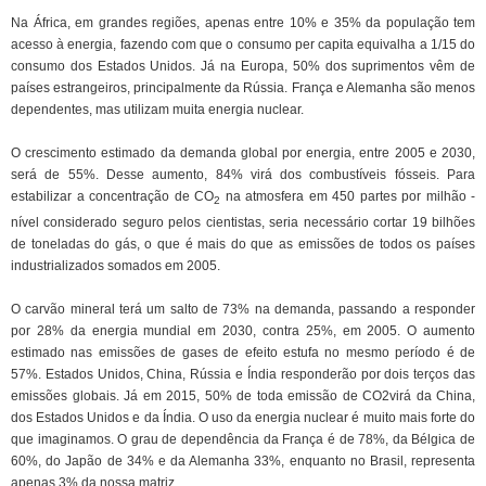
Na África, em grandes regiões, apenas entre 10% e 35% da população tem
acesso à energia, fazendo com que o consumo per capita equivalha a 1/15 do
consumo dos Estados Unidos. Já na Europa, 50% dos suprimentos vêm de
países estrangeiros, principalmente da Rússia. França e Alemanha são menos
dependentes, mas utilizam muita energia nuclear.
O crescimento estimado da demanda global por energia, entre 2005 e 2030,
será de 55%. Desse aumento, 84% virá dos combustíveis fósseis. Para
estabilizar a concentração de CO
na atmosfera em 450 partes por milhão -
2
nível considerado seguro pelos cientistas, seria necessário cortar 19 bilhões
de toneladas do gás, o que é mais do que as emissões de todos os países
industrializados somados em 2005.
O carvão mineral terá um salto de 73% na demanda, passando a responder
por 28% da energia mundial em 2030, contra 25%, em 2005. O aumento
estimado nas emissões de gases de efeito estufa no mesmo período é de
57%. Estados Unidos, China, Rússia e Índia responderão por dois terços das
emissões globais. Já em 2015, 50% de toda emissão de CO2virá da China,
dos Estados Unidos e da Índia. O uso da energia nuclear é muito mais forte do
que imaginamos. O grau de dependência da França é de 78%, da Bélgica de
60%, do Japão de 34% e da Alemanha 33%, enquanto no Brasil, representa
apenas 3% da nossa matriz.