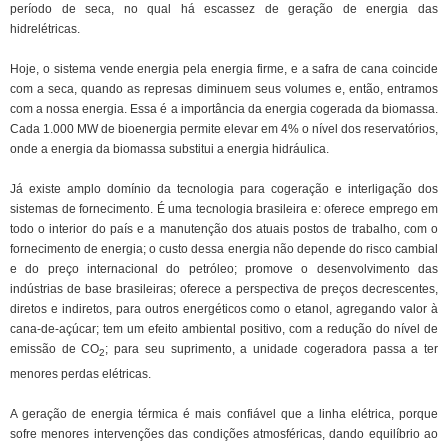
período de seca, no qual há escassez de geração de energia das
hidrelétricas.
Hoje, o sistema vende energia pela energia firme, e a safra de cana coincide
com a seca, quando as represas diminuem seus volumes e, então, entramos
com a nossa energia. Essa é a importância da energia cogerada da biomassa.
Cada 1.000 MW de bioenergia permite elevar em 4% o nível dos reservatórios,
onde a energia da biomassa substitui a energia hidráulica.
Já existe amplo domínio da tecnologia para cogeração e interligação dos
sistemas de fornecimento. É uma tecnologia brasileira e: oferece emprego em
todo o interior do país e a manutenção dos atuais postos de trabalho, com o
fornecimento de energia; o custo dessa energia não depende do risco cambial
e do preço internacional do petróleo; promove o desenvolvimento das
indústrias de base brasileiras; oferece a perspectiva de preços decrescentes,
diretos e indiretos, para outros energéticos como o etanol, agregando valor à
cana-de-açúcar; tem um efeito ambiental positivo, com a redução do nível de
emissão de CO
; para seu suprimento, a unidade cogeradora passa a ter
2
menores perdas elétricas.
A geração de energia térmica é mais confiável que a linha elétrica, porque
sofre menores intervenções das condições atmosféricas, dando equilíbrio ao