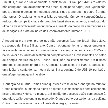
Em 2001, durante o racionamento, o custo foi de R$ 640 por MW - em valores
não corrigidos. No racionamento via preço, quem pode pagar, leva. Quem não
pode, diminui o consumo. Podemos concluir que a energia mais cara é a que
não temos. O racionamento e a falta de energia têm como conseqüência a
redução de competitividade de produtos brasileiros no exterior, a redução do
ritmo de desenvolvimento econômico, o aumento do preço das mercadorias e
de serviços e a piora do Índice de Desenvolvimento Humano - IDH.
A Argentina é um exemplo do que não devemos fazer no Brasil. Ela estava
crescendo de 8% a 9% ao ano. Com o racionamento, as grandes empresas
foram limitadas a consumir o mesmo valor da energia consumida em 2005 e o
baixo valor das tarifas desestimulou completamente os investimentos no setor
de energia elétrica no país. Desde 2001, não há investimentos. Os últimos
grandes projetos em energia, na Argentina, foram feitos em 1990 e, para se ter
uma idéia, a conta de luz média da família argentina é de US$ 10 por kW, o
que afugenta qualquer investidor.
A energia do mundo:
Temos duas questões em relação à energia no mundo:
Como é possível aumentar a oferta de fontes e como fazer isto sem colocar em
risco o planeta? Hoje, no mundo, 1,5 bilhão de pessoas estão sem acesso à
energia e terão que entrar no mercado. Grande parte dessa demanda está na
China, que usa a fonte mais poluente de energia, o carvão.