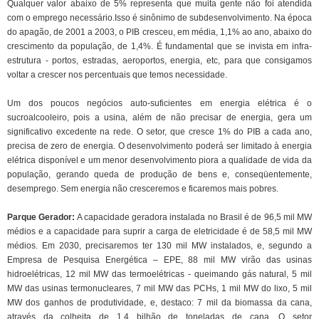
Qualquer valor abaixo de 5% representa que muita gente não foi atendida
com o emprego necessário.Isso é sinônimo de subdesenvolvimento. Na época
do apagão, de 2001 a 2003, o PIB cresceu, em média, 1,1% ao ano, abaixo do
crescimento da população, de 1,4%. É fundamental que se invista em infra-
estrutura - portos, estradas, aeroportos, energia, etc, para que consigamos
voltar a crescer nos percentuais que temos necessidade.
Um dos poucos negócios auto-suficientes em energia elétrica é o
sucroalcooleiro, pois a usina, além de não precisar de energia, gera um
significativo excedente na rede. O setor, que cresce 1% do PIB a cada ano,
precisa de zero de energia. O desenvolvimento poderá ser limitado à energia
elétrica disponível e um menor desenvolvimento piora a qualidade de vida da
população, gerando queda de produção de bens e, conseqüentemente,
desemprego. Sem energia não cresceremos e ficaremos mais pobres.
Parque Gerador:
A capacidade geradora instalada no Brasil é de 96,5 mil MW
médios e a capacidade para suprir a carga de eletricidade é de 58,5 mil MW
médios. Em 2030, precisaremos ter 130 mil MW instalados, e, segundo a
Empresa de Pesquisa Energética – EPE, 88 mil MW virão das usinas
hidroelétricas, 12 mil MW das termoelétricas - queimando gás natural, 5 mil
MW das usinas termonucleares, 7 mil MW das PCHs, 1 mil MW do lixo, 5 mil
MW dos ganhos de produtividade, e, destaco: 7 mil da biomassa da cana,
através da colheita de 1,4 bilhão de toneladas de cana. O setor