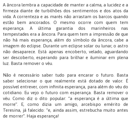
A âncora lembra a capacidade de manter a calma, a lucidez e a
firmeza diante de turbilhões dos sentimentos e dos atos da
vida. A correnteza e as marés não arrastam os barcos quando
estão bem ancorados. O mesmo ocorre com quem tem
esperança. A última garantia dos marinheiros nas
tempestades era a âncora. Para quem tem a impressão de que
não há mais esperança, além do símbolo da âncora, cabe a
imagem do eclipse. Durante um eclipse solar ou lunar, o astro
não desaparece. Está apenas encoberto, velado, aguardando
ser descoberto, esperando para brilhar e iluminar em plena
luz. Basta remover o véu.
Não é necessário saber tudo para encarar o futuro. Basta
saber selecionar o que realmente está dotado de valor. É
possível entrever, com infinita esperança, para além do véu do
cotidiano. Eu vejo o futuro com esperança. Basta remover o
véu. Como diz o dito popular: “a esperança é a última que
morre”. E, como dizia um amigo, arcebispo emérito de
Teresina, já falecido: “e, ainda assim, estrebucha muito antes
de morrer”. Haja esperança!