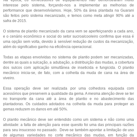
Na época, os fornecedores de equipamentos não demonstraram muito
interesse pelo sistema, forçando-nos a implementar as melhorias de
performance que desenvolvíamos. Hoje, 50% da área plantada na Guarani
são feitos pelo sistema mecanizado, e temos como meta atingir 90% até a
safra de 2015.
O sistema de plantio mecanizado da cana vem se aperfeiçoando a cada ano,
e o cenário econômico e social do setor sucroalcooleiro confirma que essa é
uma opção sem volta, devido à sensível redução de custos da mecanização,
além do significativo ganho na eficiência operacional.
Todas as etapas envolvidas no sistema de plantio podem ser mecanizadas,
dentre as quais a sulcação, a adubação, a distribuição das mudas, a cobertura
dos sulcos com aplicação simultânea de inseticida e fungicida. O plantio
mecânico inicia-se, de fato, com a colheita da muda de cana na área de
viveiro.
Essa operação deve ser realizada por uma colhedora equipada com
acessórios que preservem a qualidade da gema. A mesma atenção deve se ter
no transporte da cana até a área de plantio e no abastecimento das
plantadoras. Os cuidados adotados na colheita da muda para proteger as
gemas reduzem os danos em até 50%.
O plantio mecânico deve ser entendido como um sistema e não como uma
atividade: a falta de atenção para esse quesito foi uma das principais razões
para seu insucesso no passado. Deve-se também apontar a limitação de uso
de algumas variedades no corte mecânico das mudas, em função da