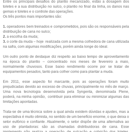
Entre os principais desafios do plantio mecanizado, estão a dosagem dos
toletes e a sua distribuição no sulco, o plantio no final da linha, os danos nas
gemas e toletes e o controle das operações.
Os três pontos mais importantes são:
1.
operadores bem treinados e comprometidos, pois são os responsáveis pela
distribuição de cana no sulco;
2.
a escolha da muda;
3.
o corte da muda – hoje realizada com a mesma colhedora de cana utilizada
na safra, com algumas modificações, porém ainda longe do ideal.
Um outro ponto de destaque diz respeito ao baixo tempo de aproveitamento
na época do plantio – concentrado nos meses de fevereiro a maio,
normalmente chuvosos. Esse baixo rendimento ocorre por se tratar de
equipamentos pesados, tanto para colher como para plantar a muda.
Em 2011, esse aspecto foi marcante, pois as operações foram muito
prejudicadas devido ao excesso de chuvas, principalmente no mês de março.
Uma nova tecnologia desenvolvida pela Syngenta, denominada Plene,
poderá, na minha opinião, contribuir para eliminar ou minimizar algumas das
limitações apontadas.
Trata-se de uma técnica sobre a qual ainda existem dúvidas e ajustes, mas a
expectativa é muito otimista, no sentido de um benefício enorme, o que deixa o
setor eufórico e confiante. Atualmente, o setor dispõe de uma alternativa ao
uso de plantadoras: são as chamadas distribuidoras de cana. Esse
implemento não realiza a operação de sulcação e cobrição dos toletes,