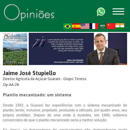
FR
AR
ZH-CN
HI
Jaime José Stupiello
Diretor Agrícola da Açúcar Guarani - Grupo Tereos
Op-AA-28
Plantio mecanizado: um sistema
Desde 1992, a Guarani faz experiências com o sistema mecanizado de
plantio, tendo, inclusive, projetado, produzido e utilizado, por quatro anos, seu
próprio protótipo. Depois de uma visita à Austrália, em 1999, voltamos
convencidos de que o plantio mecanizado seria a melhor solução.