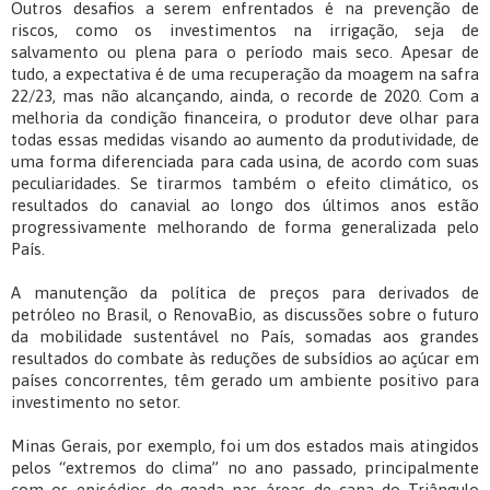
Outros desafios a serem enfrentados é na prevenção de
riscos, como os investimentos na irrigação, seja de
salvamento ou plena para o período mais seco. Apesar de
tudo, a expectativa é de uma recuperação da moagem na safra
22/23, mas não alcançando, ainda, o recorde de 2020. Com a
melhoria da condição financeira, o produtor deve olhar para
todas essas medidas visando ao aumento da produtividade, de
uma forma diferenciada para cada usina, de acordo com suas
peculiaridades. Se tirarmos também o efeito climático, os
resultados do canavial ao longo dos últimos anos estão
progressivamente melhorando de forma generalizada pelo
País.
A manutenção da política de preços para derivados de
petróleo no Brasil, o RenovaBio, as discussões sobre o futuro
da mobilidade sustentável no País, somadas aos grandes
resultados do combate às reduções de subsídios ao açúcar em
países concorrentes, têm gerado um ambiente positivo para
investimento no setor.
Minas Gerais, por exemplo, foi um dos estados mais atingidos
pelos “extremos do clima” no ano passado, principalmente
com os episódios de geada nas áreas de cana do Triângulo