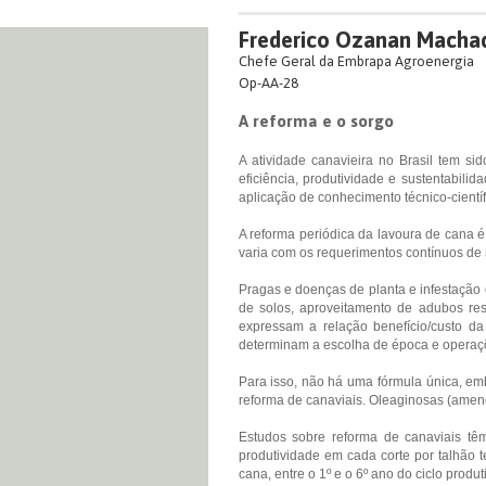
Frederico Ozanan Macha
Chefe Geral da Embrapa Agroenergia
Op-AA-28
A reforma e o sorgo
A atividade canavieira no Brasil tem s
eficiência, produtividade e sustentabil
aplicação de conhecimento técnico-cientí
A reforma periódica da lavoura de cana é
varia com os requerimentos contínuos de
Pragas e doenças de planta e infestação
de solos, aproveitamento de adubos res
expressam a relação benefício/custo da 
determinam a escolha de época e operaçõ
Para isso, não há uma fórmula única, em
reforma de canaviais. Oleaginosas (amend
Estudos sobre reforma de canaviais têm
produtividade em cada corte por talhão 
cana, entre o 1º e o 6º ano do ciclo produt