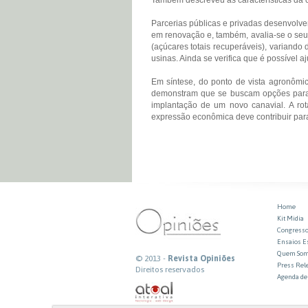
Parcerias públicas e privadas desenvolv
em renovação e, também, avalia-se o seu 
(açúcares totais recuperáveis), variando
usinas. Ainda se verifica que é possível 
Em síntese, do ponto de vista agronômic
demonstram que se buscam opções para 
implantação de um novo canavial. A ro
expressão econômica deve contribuir para
Home
Kit Midia
Congresso
Ensaios E
Quem So
© 2013 -
Revista Opiniões
Press Rel
Direitos reservados
Agenda de