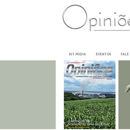
PT-BR
ES
US
FR
AR
KIT MIDIA
EVENTOS
FALE