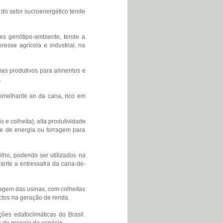
e do setor sucroenergético tende
ões genótipo-ambiente, tende a
resse agrícola e industrial, na
mas produtivos para alimentos e
.
semelhante ao da cana, rico em
 e colheita), alta produtividade
te de energia ou forragem para
ilho, podendo ser utilizados na
ante a entressafra da cana-de-
oagem das usinas, com colheitas
actos na geração de renda.
es edafoclimáticas do Brasil.
as de manejo da espécie.