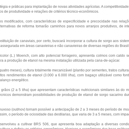
atégia e práticas para implantação de novas atividades agrícolas. A competitividad
s de produtividade e relações de critérios técnico-econômicos.
es modificados, com características de especificidade e precocidade nas relaç
alternativas de reforma tomarão caminhos para novos arranjos produtivos, de inte
tituição de canaviais, por certo, buscará incorporar a cultura de sorgo aos siste
 assegurada em áreas canavieiras e não canavieiras de diversas regiões do Brasil
color (L.) Moench, com alto potencial forrageiro, apresenta colmos com caldo 
ara a produção de etanol na mesma instalação utilizada pela cana-de-açúcar.
uatro meses), cultura totalmente mecanizável (plantio por sementes, tratos culturais
ltos rendimentos de etanol (3.000 a 6.000 l/ha), com bagaço utilizável como fon
balanço energético.
grãos (2 a 5 t/ha) que apresentam características nutricionais similares às do m
cnicos demonstram possibilidades de produção de etanol de sorgo sacarino dur
 chuvoso (out/nov) tornam possível a antecipação de 2 a 3 meses do período de m
 assim, o período de ociosidade das destilarias, que varia de 3 a 5 meses, com imp
envolveu a cultivar BRS 506, que apresenta boa adaptação a diversas condiçõ
ltivar e definiu os critérios agronômicos, técnicos e econômicos das boas prátic