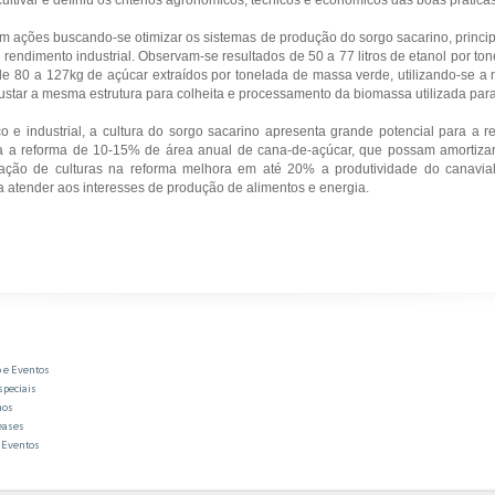
em ações buscando-se otimizar os sistemas de produção do sorgo sacarino, princi
rendimento industrial. Observam-se resultados de 50 a 77 litros de etanol por 
 de 80 a 127kg de açúcar extraídos por tonelada de massa verde, utilizando-se 
ajustar a mesma estrutura para colheita e processamento da biomassa utilizada par
o e industrial, a cultura do sorgo sacarino apresenta grande potencial para a r
a reforma de 10-15% de área anual de cana-de-açúcar, que possam amortizar
tação de culturas na reforma melhora em até 20% a produtividade do canavia
 atender aos interesses de produção de alimentos e energia.
 e Eventos
speciais
mos
eases
 Eventos