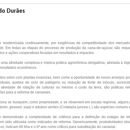
do Durães
ido modernizada continuamente, por exigências de competitividade dos mercad
idade. Em todas as etapas do processo de produção da cana-de-açúcar, são requ
fico e ações cooperativas focadas em resultados e impactos.
 uma atividade complexa e implica prática agronômica obrigatória, atrelada à lógi
 resultados econômicos.
 dos solos com plantas invasoras, bem como a oportunidade de novos arranjos pro
iduais, quebra de ciclo de patógeno ou redução de fonte de inóculo, acrescid
atividade de rotação de culturas ou mesmo o custo da terra, são práticas rel
es para a reforma de canaviais.
bora se busquem, como propriedade, e se observem em escala regional, alguns 
oim, girassol, soja) e adubos verdes (Crotalaria juncea L.) são espécies comuns 
 demonstrado a complexidade de critérios para a definição do estágio de inte
tem sido utilizada como indicador de reforma. Genericamente, produtividades obs
ivo, indicam 60 t/ha e o 6º ano como críticos para substituição do canavial.