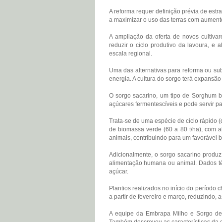
A reforma requer definição prévia de estr
a maximizar o uso das terras com aumento
A ampliação da oferta de novos cultivar
reduzir o ciclo produtivo da lavoura, e 
escala regional.
Uma das alternativas para reforma ou subs
energia. A cultura do sorgo terá expansão
O sorgo sacarino, um tipo de Sorghum bi
açúcares fermentescíveis e pode servir p
Trata-se de uma espécie de ciclo rápido (q
de biomassa verde (60 a 80 t/ha), com a
animais, contribuindo para um favorável 
Adicionalmente, o sorgo sacarino produz 
alimentação humana ou animal. Dados té
açúcar.
Plantios realizados no início do período
a partir de fevereiro e março, reduzindo,
A equipe da Embrapa Milho e Sorgo des
Também descreveu as características da cu