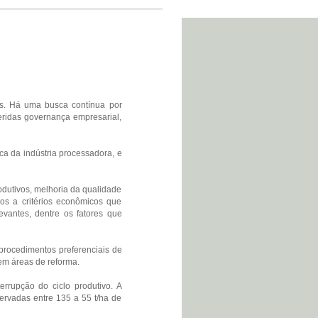
os. Há uma busca contínua por
eridas governança empresarial,
ca da indústria processadora, e
dutivos, melhoria da qualidade
os a critérios econômicos que
evantes, dentre os fatores que
procedimentos preferenciais de
em áreas de reforma.
rrupção do ciclo produtivo. A
ervadas entre 135 a 55 t/ha de