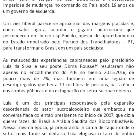
imperiosa de mudanças no comando do País, após 16 anos de
um governo de esquerda.
Um viés liberal parece se aproximar das margens plácidas e,
quem sabe, agora, acordar o gigante adormecido que
permaneceu em berço esplêndido, apesar do aparelhamento
do Estado impetrado pelo Partido dos Trabalhadores – PT,
para transformar o Brasil em um país socialista.
As malsucedidas experiências capitaneadas pelo presidiário
Lula da Silva e seu poste Dilma Rousseff resultaram não
apenas no encolhimento do PIB no biênio 2015/2016, de
pouco mais de 7%, mas também em uma legião de
desempregados que beira 13 milhões de pessoas, na falência
das contas públicas e na estagnação do setor sucroalcooleiro.
Lula é um dos principais responsáveis pela expansão
desordenada do setor sucroalcooleiro que embarcou na
conversa fiada do então presidente no início de 2007, que dizia
querer fazer do Brasil a Arábia Saudita dos Biocombustíveis.
Nessa mesma época, já preparando a cama de faquir onde o
setor mais tarde se deitaria, Lula elogiava o fato do então