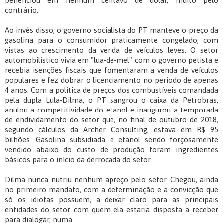
beneficiou em nenhum centavo de dólar, muito pelo
contrário.
Ao invés disso, o governo socialista do PT manteve o preço da
gasolina para o consumidor praticamente congelado, com
vistas ao crescimento da venda de veículos leves. O setor
automobilístico vivia em "lua-de-mel" com o governo petista e
recebia isenções fiscais que fomentaram a venda de veículos
populares e fez dobrar o licenciamento no período de apenas
4 anos. Com a política de preços dos combustíveis comandada
pela dupla Lula-Dilma, o PT sangrou o caixa da Petrobras,
anulou a competitividade do etanol e inaugurou a temporada
de endividamento do setor que, no final de outubro de 2018,
segundo cálculos da Archer Consulting, estava em R$ 95
bilhões. Gasolina subsidiada e etanol sendo forçosamente
vendido abaixo do custo de produção foram ingredientes
básicos para o início da derrocada do setor.
Dilma nunca nutriu nenhum apreço pelo setor. Chegou, ainda
no primeiro mandato, com a determinação e a convicção que
só os idiotas possuem, a deixar claro para as principais
entidades do setor com quem ela estaria disposta a receber
para dialogar, numa