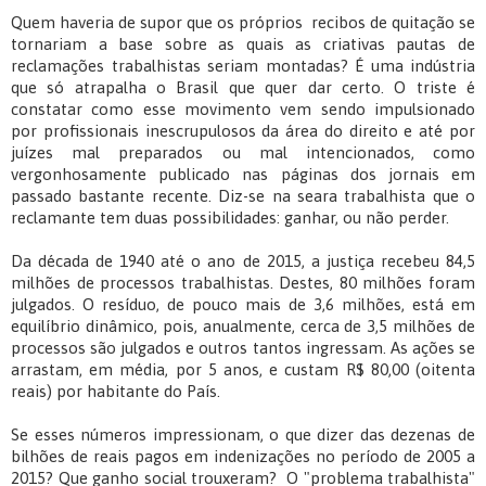
Quem haveria de supor que os próprios recibos de quitação se
tornariam a base sobre as quais as criativas pautas de
reclamações trabalhistas seriam montadas? É uma indústria
que só atrapalha o Brasil que quer dar certo. O triste é
constatar como esse movimento vem sendo impulsionado
por profissionais inescrupulosos da área do direito e até por
juízes mal preparados ou mal intencionados, como
vergonhosamente publicado nas páginas dos jornais em
passado bastante recente. Diz-se na seara trabalhista que o
reclamante tem duas possibilidades: ganhar, ou não perder.
Da década de 1940 até o ano de 2015, a justiça recebeu 84,5
milhões de processos trabalhistas. Destes, 80 milhões foram
julgados. O resíduo, de pouco mais de 3,6 milhões, está em
equilíbrio dinâmico, pois, anualmente, cerca de 3,5 milhões de
processos são julgados e outros tantos ingressam. As ações se
arrastam, em média, por 5 anos, e custam R$ 80,00 (oitenta
reais) por habitante do País.
Se esses números impressionam, o que dizer das dezenas de
bilhões de reais pagos em indenizações no período de 2005 a
2015? Que ganho social trouxeram? O "problema trabalhista"