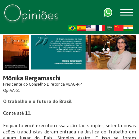
FR
AR
ZH-CN
HI
Mônika Bergamaschi
Presidente do Conselho Diretor da ABAG-RP
Op-AA-51
O trabalho e o futuro do Brasil
Conte até 10.
Enquanto você executou essa ação tão simples, setenta novas
ações trabalhistas deram entrada na Justiça do Trabalho em
algum lugar do País. Simples assim. E isso se forem