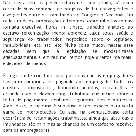
Não bastassem os penduricalhos de lado a lado, há ainda
cerca de duas centenas de projetos de lei, convergentes e
divergentes entre si, tramitando no Congresso Nacional. Em
cada um deles, proposições diferentes sobre infinitos temas:
jornada exaustiva, horas in itinere, trabalho análogo ao
escravo, terceirização, menor aprendiz, calor, cotas, saúde e
segurança do trabalhador, negociado sobre o legislado,
insalubridade, etc., etc., etc. Muita coisa mudou nessas sete
décadas, sem que a legislação se modernizasse
adequadamente, e, em resumo, temos, hoje, direitos “de mais”
e deveres “de menos”.
É angustiante constatar que, por mais que os empregadores
busquem cumprir a lei, pagando aos empregados todos os
direitos “conquistados”, honrando acordos, convenções e
arcando com a elevada carga tributária que incide sobre a
folha de pagamento, nenhuma segurança lhes é oferecida.
Além disso, o diploma é subjetivo e tem espaço para vasta
gama de interpretações. Ou seja, na eventual/quase certa
ocorrência de reclamações trabalhistas, ainda que absurdas e
infundadas, são mínimas as chances de um desfecho razoável
para os empregadores.