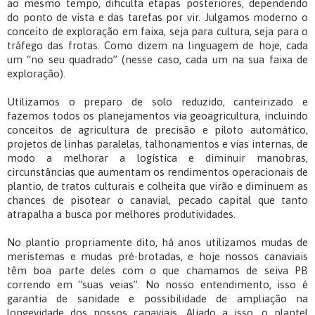
ao mesmo tempo, dificulta etapas posteriores, dependendo
do ponto de vista e das tarefas por vir. Julgamos moderno o
conceito de exploração em faixa, seja para cultura, seja para o
tráfego das frotas. Como dizem na linguagem de hoje, cada
um “no seu quadrado” (nesse caso, cada um na sua faixa de
exploração).
Utilizamos o preparo de solo reduzido, canteirizado e
fazemos todos os planejamentos via geoagricultura, incluindo
conceitos de agricultura de precisão e piloto automático,
projetos de linhas paralelas, talhonamentos e vias internas, de
modo a melhorar a logística e diminuir manobras,
circunstâncias que aumentam os rendimentos operacionais de
plantio, de tratos culturais e colheita que virão e diminuem as
chances de pisotear o canavial, pecado capital que tanto
atrapalha a busca por melhores produtividades.
No plantio propriamente dito, há anos utilizamos mudas de
meristemas e mudas pré-brotadas, e hoje nossos canaviais
têm boa parte deles com o que chamamos de seiva PB
correndo em “suas veias”. No nosso entendimento, isso é
garantia de sanidade e possibilidade de ampliação na
longevidade dos nossos canaviais. Aliado a isso, o plantel