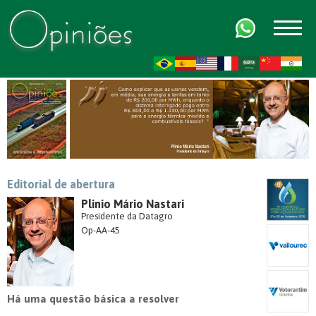
FR
AR
ZH-CN
HI
Editorial de abertura
Plinio Mário Nastari
Presidente da Datagro
Op-AA-45
Há uma questão básica a resolver