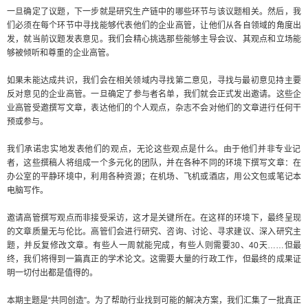
一旦确定了议题，下一步就是研究生产链中的哪些环节与该议题相关。然后，我
们必须在每个环节中寻找能够代表他们的企业高管，让他们从各自领域的角度出
发，就当前议题发表意见。我们会精心挑选那些能够主导会议、其观点和立场能
够被倾听和尊重的企业高管。
如果未能达成共识，我们会在相关领域内寻找第二意见，寻找与最初意见持主要
反对意见的企业高管。一旦确定了参与者名单，我们就会正式发出邀请。这些企
业高管受邀撰写文章，表达他们的个人观点，杂志不会对他们的文章进行任何干
预或参与。
我们承诺忠实地发表他们的观点，无论这些观点是什么。由于他们并非专业记
者，这些撰稿人将组成一个多元化的团队，并在各种不同的环境下撰写文章：在
办公室的平静环境中，利用各种资源；在机场、飞机或酒店，用公文包或笔记本
电脑写作。
邀请高管撰写观点而非接受采访，这才是关键所在。在这样的环境下，最终呈现
的文章质量无与伦比。高管们会进行研究、咨询、讨论、寻求建议、深入研究主
题，并反复修改文章。有些人一周就能完成，有些人则需要30、40天……但最
终，我们将得到一篇真正的学术论文。这需要大量的行政工作，但最终的成果证
明一切付出都是值得的。
本期主题是“共同创造”。为了帮助行业找到可能的解决方案，我们汇集了一批真正