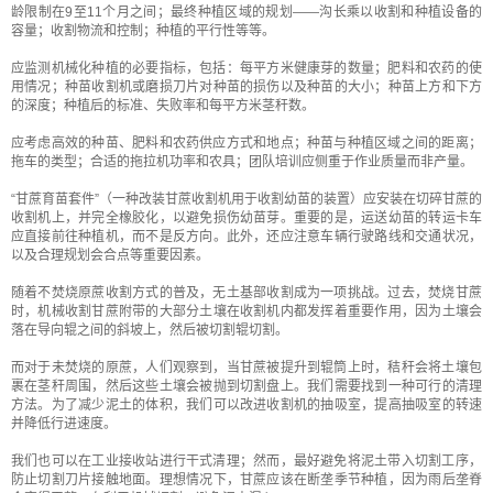
龄限制在9至11个月之间；最终种植区域的规划——沟长乘以收割和种植设备的
容量；收割物流和控制；种植的平行性等等。
应监测机械化种植的必要指标，包括：每平方米健康芽的数量；肥料和农药的使
用情况；种苗收割机或磨损刀片对种苗的损伤以及种苗的大小；种苗上方和下方
的深度；种植后的标准、失败率和每平方米茎秆数。
应考虑高效的种苗、肥料和农药供应方式和地点；种苗与种植区域之间的距离；
拖车的类型；合适的拖拉机功率和农具；团队培训应侧重于作业质量而非产量。
“甘蔗育苗套件”（一种改装甘蔗收割机用于收割幼苗的装置）应安装在切碎甘蔗的
收割机上，并完全橡胶化，以避免损伤幼苗芽。重要的是，运送幼苗的转运卡车
应直接前往种植机，而不是反方向。此外，还应注意车辆行驶路线和交通状况，
以及合理规划会合点等重要因素。
随着不焚烧原蔗收割方式的普及，无土基部收割成为一项挑战。过去，焚烧甘蔗
时，机械收割甘蔗附带的大部分土壤在收割机内都发挥着重要作用，因为土壤会
落在导向辊之间的斜坡上，然后被切割辊切割。
而对于未焚烧的原蔗，人们观察到，当甘蔗被提升到辊筒上时，秸秆会将土壤包
裹在茎秆周围，然后这些土壤会被抛到切割盘上。我们需要找到一种可行的清理
方法。为了减少泥土的体积，我们可以改进收割机的抽吸室，提高抽吸室的转速
并降低行进速度。
我们也可以在工业接收站进行干式清理；然而，最好避免将泥土带入切割工序，
防止切割刀片接触地面。理想情况下，甘蔗应该在断垄季节种植，因为雨后垄脊