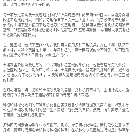
忽略了使用传统犁或铧式犁进行深耕的益处。深耕能够将种子和钙更深地混入土
壤，从而提高植物的生长性能。
每一项改进都需要一支经过拖拉机和农具调整培训的田间作业团队，以避免例如
因返工造成的损失：例如，耙地作业不当会产生大量土块。为了修正地形缺陷，
最终的土壤平整应使用平地耙或刀片式整地机——这样可以更好地机械切割秸秆
基部，即使是履带式机械也能防止因摇摆而损坏“基部切割器”，从而最大限度地减
少收割后的残茬损失。
在扩建区域，最终平整作业时，我们可以使用多种平地机具，并在土壤上喷洒三
氟拉林，以减少残留在土壤中并与新种植的甘蔗一同萌发的杂草种子，从而避免
需要进行化学或人工复除，增加生产成本。
土壤准备阶段需要注意的一个方面是种植区域的系统化，包括管理单元的划分、
最佳区域适应性、沟渠尺寸和方向、土壤保持措施、暴雨后的播种时间、减少地
头或地块内不必要的作业，以及确保从进场道路到地块的顺畅通行。种植区域
的
长度
必须与运输车辆、肥料和土壤改良剂的容量、播种机育苗斗的自主运行能力、施
肥滚筒的长度以及用于运输切碎甘蔗的专用车辆相匹配。
种植和机械化收割的正确系统化旨在实现设备供应商所提及的高产量，以及本单
位在从土壤改良到收割的整个生产周期中所设定的目标。然而，有时实际产量低
于预期，这让我们感到意外。
多种田间因素会导致作业效率低下。例如，对于机械化种植，我们建议注意以下
几点：育苗时使用适合机械化种植的种苗；在机械化收割区域进行破垄；种苗年