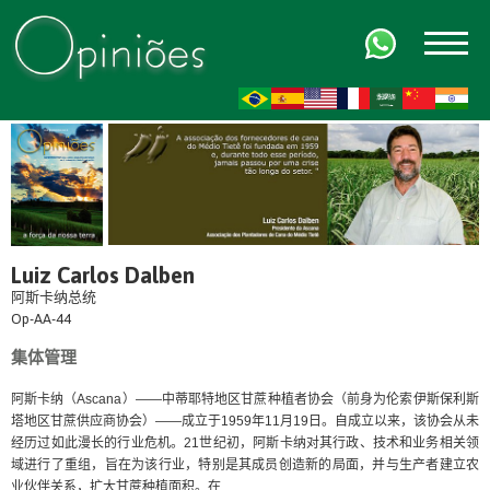
FR
AR
ZH-CN
HI
Luiz Carlos Dalben
阿斯卡纳总统
Op-AA-44
集体管理
阿斯卡纳（Ascana）——中蒂耶特地区甘蔗种植者协会（前身为伦索伊斯保利斯
塔地区甘蔗供应商协会）——成立于1959年11月19日。自成立以来，该协会从未
经历过如此漫长的行业危机。21世纪初，阿斯卡纳对其行政、技术和业务相关领
域进行了重组，旨在为该行业，特别是其成员创造新的局面，并与生产者建立农
业伙伴关系，扩大甘蔗种植面积。在