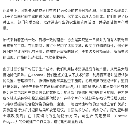
此背景下，阿斯卡纳的成员拥有约12万公顷的甘蔗种植面积，其董事会和理事会
几乎全部由经验丰富的农艺师、机械师、化学家和管理人员组成。他们创建了各
种工具、部门和委员会，以改进该行业的农业和管理活动，并提高甘蔗生产质
量。
始终秉持着团结一致、目标一致的理念：协会是实现这一目标并为所有人取得显
著成果的工具。在此期间，该行业经历了诸多变革，改变了作物的特性，例如环
境问题导致收割机的使用，这需要开展新的研究，主要涉及种植间距、新病虫害
的出现、严格的劳动法规、气候变化等等。
由于甘蔗价格平均低于生产成本，我们利用技术资源提高作物产量，从而最大限
度地降低风险。在Ascana，我们重点关注以下技术资源：利用育苗场并进行试验
的设置、管理和评估；协调催熟剂和其他空中施药；协调成员的道路维护；监测
环境温度；配备应答器的甘蔗运输物流系统
；
利用信息技术为成员提供所有数
据；建立包含所有成员信息的数据库；地形部门提供所有地理参考地图，并为在
各区域实施保护和物流系统提供服务；在整个生产区域部署GPS信号倍增天线；
与接收受碳氢化合物污染的废物、废油、一般固体废物等的公司建立合作关系；
实验室进行分析并返回结果和农艺建议，甘蔗技术分析，线虫分析，配制肥料和
土壤改良剂；在甘蔗螟虫的生物防治方面，与生产黄足茧蜂
（Cotesia
flavipes）
的公司建立合作关系；进行地形测量规划。