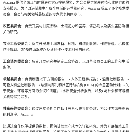
Ascana 提供全面且与时俱进的农业控制服务，为会员提供甘蔗种植和收割方面的
支持服务。为了改进甘蔗生产各个领域的运营和研究，Ascana 成立了多个技术委
员会，会员与相关领域最权威的专家代表共同参与。
农​​艺委员会：
负责开展与甘蔗品种、土壤肥力和营养、催熟剂以及病虫害防治相
关的研究。
农业工程委员会：
负责开展与土壤准备、种植、机械化收割、作物管理、机械化
作业规划、GPS/自动驾驶以及其他作业技术相关的研究。
工会谈判委员会：
负责开展研究并制定工会协议，以改善会员员工的工作和生活
条件。
卓越委员会：
负责制定以下方面的报告：• 人体工程学报告；• 温度控制报告；•
可吸入粉尘控制报告；• 与消防部门和社区行动机构 (OCA) 的应急互助计划；• 关
于安全、环境等方面的会议和讲座；• 水质安全分析报告；以及• 与社会和环境相
关机构保持联系。
共享采购委员会：
通过建立长期合作伙伴关系和差异化条款，为合作方带来更高
的利润率。Ascana
还通过合作伙伴提供的数据，提供甘蔗生产成本的详细研究，并为开展相关工作