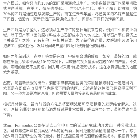
生产模式，如今只有约15%的酒厂采用连续式生产。大多数新建酒厂也采用间歇
式生产系统。在美国，情况也类似。上世纪八十年代，美国乙醇计划初期，约
70%的乙醇是通过连续发酵生产的；而在过去五年里，尽管美国的乙醇产量超过
了巴西，但没有一家新建酒厂选择连续式生产。问题在于同样的污染问题。
生产乙醇是为了盈利，这必须从生产单位的整体角度来看待，例如工业和农业领
域。除了高产率（因为原材料成本占乙醇成本的70%以上，所以高产率在经济上
至关重要）之外，还有其他一些相关参数。为了获得高产量，发酵罐中必须使用
泡沫少、絮凝性低、发酵时间与产量相匹配且残糖量低的酵母。
如何才能做到这一点呢？答案是在酒厂中使用合适的酵母。如今，最好的酒厂能
够在细菌污染水平高达10⁶的情况下，以较低的投入量实现超过90%的产量。不久
前，酒糟的量还不是问题，因为可以采用“施肥灌溉”技术，这在水资源匮乏的地区
尤为重要。
然而，随着新法规的出台，酒糟中钾和其他盐类的添加量被限制在一定范围内，
尤其是在即使在收获季节也经常下雨的地区。长途运输这种酒已经变得无利可
图。另一种方法是浓缩酒糟，但这需要大量的投资和高昂的蒸汽成本。
根据具体情况，最有前景的方法是将酒糟浓缩和高酒精度的发酵结合起来。过
去，
酒精度超过10%的葡萄酒发酵过程非常缓慢，酵母容易死亡，最终导致产量
下降。
然而，Fermentec公司在过去五年中开展的试点研究成功开发出一种分批式工
艺，可以酿造出酒精度高达16%的葡萄酒，同时还能将酒糟用量减少一半。除了
减少每升乙醇所需的蒸汽量外，我们还能显著降低酒糟的运输成本。根据具体情