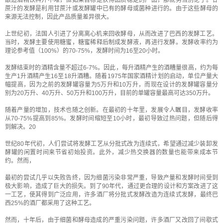
酿造酒精饮料并不难，但如果目标是获得品质稳定的产品，那就另当别论了。甘
蔗汁的发酵是利用甘蔗汁或发酵罐中已有的酵母或菌种进行的。由于这些酵母的
来源无法控制，因此产品质量差异很大。
上世纪初，法国人引进了分离离心机来回收酵母，从而改进了巴西的发酵工艺。
当时，发酵主要使用糖蜜，糖蜜稀释后制成发酵液，再进行发酵。发酵收率约为
理论参考值（100%）的70-75%，发酵时间为16至20小时。
发酵结束时的酒精含量不超过6-7%。因此，每升酒精产生的酒糟量很高，约为每
生产1升酒精产生16至18升酒糟。随着1975年国家酒精计划的启动，单位产量大
幅提高，因为之前的发酵罐容量为5万升和10万升，而现在设计的发酵罐容量分
别为20万升、40万升、50万升和100万升，目前的单罐容量最高可达350万升。
随着产量的增加，技术也随之创新。在最初的十年里，发展令人瞩目，发酵收率
从70-75%提高到85%。发酵时间缩短至10小时，最初导致过热问题，但随后得
到解决。20
世纪80年代初，人们尝试将发酵工艺从分批式改为连续式，希望通过减少装卸发
酵罐的闲置时间来节省初始投资。此外，减少热交换器的数量也能带来成本节
约。然而，
最初的尝试几乎以失败告终，因为细菌污染非常严重，导致产量和发酵时间受到
极大影响，造成了巨大的损失。到了90年代，通过更合理的设计和方案改进了这
一工艺，使其得到广泛应用，许多酒厂将分批式发酵改造为连续式发酵，最终巴
西25%的酒厂都采用了这种工艺。
然而，十年后，由于细菌和酵母造成的严重污染问题，许多酒厂又改回了间歇式