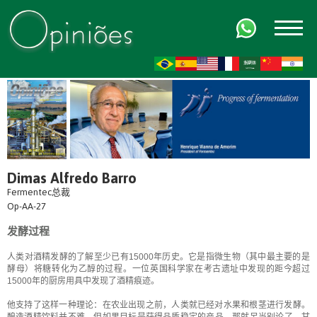
FR
AR
ZH-CN
HI
Dimas Alfredo Barro
Fermentec总裁
Op-AA-27
发酵过程
人类对酒精发酵的了解至少已有15000年历史。它是指微生物（其中最主要的是
酵母）将糖转化为乙醇的过程​​。一位英国科学家在考古遗址中发现的距今超过
15000年的厨房用具中发现了酒精痕迹。
他支持了这样一种理论：在农业出现之前，人类就已经对水果和根茎进行发酵。