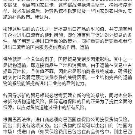
多挑战，阻碍着国家进步。这些挑战包括海关壁垒、植物检疫壁
垒、技术发展滞后、运输系统不稳定以及一些国家对农村活动实
施的补贴政策。我认为，
扭转这种局面的方法之一是提高出口产品的附加值，并实施有利
于企业进出口流程的便利措施，即创造有利于促进对外贸易的条
件。除了制定支持出口活动的政策外，同样重要的是要重视参与
进出口流程的国内服务提供商的作用。运输
保险就是一个具体的例子。国际贸易受诸多因素影响。其中之一
是货物运输，即连接商品生产地和消费地。由于运输在交易中占
据重要地位，且价值不菲，因此它是影响商品最终成本、确保按
时交付以及满足预定交货条件的关键因素。一个结构完善的运输
物流系统能够提高进出口业务的盈利能力。
各国寻求新的贸易领域必然需要建立新的物流系统，同时也会带
来新的货物运输风险。国际运输保险的目的正是为了提供全面的
保障，以应对货物运输过程中的所有风险。
根据巴西法律，进口商必须向巴西国家保险公司投保货物保险。
而出口则没有这项义务。出口货物的保险可以由出口商（在国内
市场）或进口商（如果保险费用已包含在商品价格中，则由巴西