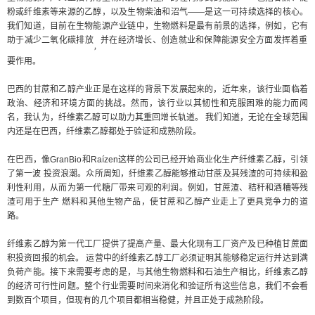
粉或纤维素等来源的乙醇，以及生物柴油和沼气——是这一可持续选择的核心。
我们知道，目前在生物能源产业链中，生物燃料是最有前景的选择，例如，它有
助于减少二氧化碳排放
并在经济增长、创造就业和保障能源安全方面发挥着重
，
要作用。
巴西的甘蔗和乙醇产业正是在这样的背景下发展起来的，近年来，该行业面临着
政治、经济和环境方面的挑战。然而，该行业以其韧性和克服困难的能力而闻
名，我认为，纤维素乙醇可以助力其重回增长轨道。
我们知道，无论在全球范围
内还是在巴西，纤维素乙醇都处于验证和成熟阶段。
在巴西，像GranBio和Raízen这样的公司已经开始商业化生产纤维素乙醇，引领
了第一波
投资浪潮。众所周知，纤维素乙醇能够推动甘蔗及其残渣的可持续和盈
利性利用，从而为第一代糖厂带来可观的利润。例如，甘蔗渣、秸秆和酒糟等残
渣可用于生产
燃料和其他生物产品，使甘蔗和乙醇产业走上了更具竞争力的道
路。
纤维素乙醇为第一代工厂提供了提高产量、最大化现有工厂资产及已种植甘蔗面
积投资回报的机会。
运营中的纤维素乙醇工厂必须证明其能够稳定运行并达到满
负荷产能。接下来需要考虑的是，与其他生物燃料和石油生产相比，纤维素乙醇
的经济可行性问题。整个行业需要时间来消化和验证所有这些信息，我们不会看
到数百个项目，但现有的几个项目都相当稳健，并且正处于成熟阶段。