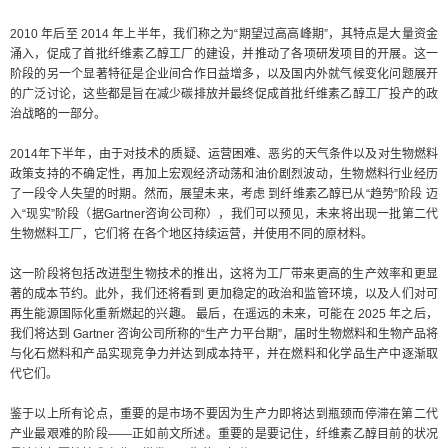
2010 年后至 2014 年上半年，我们称之为“期望过高高峰期”，其特点是大量资金
涌入，促成了首批纤维素乙醇工厂的建设，并推动了各项研发项目的开展。这一
阶段的另一个显著特征是企业间合作日益增多，以及国内外就气候变化问题展开
的广泛讨论，这些都是旨在减少碳排放并最终促成首批纤维素乙醇工厂投产的政
治战略的一部分。
2014年下半年，由于对技术的质疑、运营困难、恶劣的天气条件以及对生物燃料
政策支持的不确定性，再加上宏观经济动荡
和油价剧烈波动，生物燃料行业经历
了一段令人失望的时期
。然而，展望未来，考虑
到纤维素乙醇已从“趋势”阶段
迈
入“现实”阶段（据Gartner咨询公司称），我们可以预见，未来将出现一批第二代
生物燃料工厂，它们将
在各个地区持续运营，并使用不同的原材料。
这一阶段将包括改进型生物技术的推出，这将为工厂带来更高的生产效率和更显
著的成本节约。此外，我们还将看到
更加稳定的政治和监管环境，以及人们对可
再生能源国际化重新燃起的兴趣。
最后，在遥远的未来，可能在 2025 年之后，
我们将达到 Gartner 咨询公司所称的“生产力平台期”，届时生物燃料和生物产品将
与化石燃料和产品实现竞争力并达到成本持平，并在燃料和化学品生产中逐渐取
代它们。
鉴于以上所有论点，重要的是市场不要因为生产力即将达到瓶颈而停滞在第二代
产业最艰难的阶段——正如前文所述。重要的是要记住，纤维素乙醇目前的状况