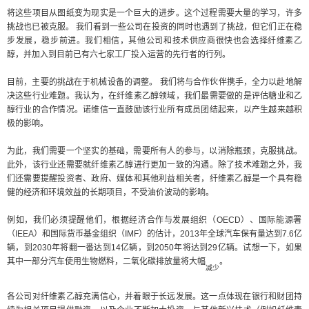
将这些项目从图纸变为现实是一个巨大的进步。这个过程需要大量的学习，许多
挑战也已被克服。
我们看到一些公司在投资的同时也遇到了挑战，但它们正在稳
步发展，稳步前进。我们相信，其他公司和技术供应商很快也会选择纤维素乙
醇，并加入到目前已有六七家工厂投入运营的先行者的行列。
目前，主要的挑战在于机械设备的调整。
我们将与合作伙伴携手，全力以赴地解
决这些行业难题。我认为，在纤维素乙醇领域，我们最需要做的是评估糖业和乙
醇行业的合作情况。诺维信一直鼓励该行业所有成员团结起来，以产生越来越积
极的影响。
为此，我们需要一个坚实的基础，需要所有人的参与，以消除瓶颈，克服挑战。
此外，该行业还需要就纤维素乙醇进行更加一致的沟通。除了技术难题之外，我
们还需要提醒投资者、政府、媒体和其他利益相关者，纤维素乙醇是一个具有稳
健的经济和环境效益的长期项目，不受油价波动的影响。
例如，我们必须提醒他们，根据经济合作与发展组织（OECD）、国际能源署
（IEEA）和国际货币基金组织（IMF）的估计，2013年全球汽车保有量达到7.6亿
辆，到2030年将翻一番达到14亿辆，到2050年将达到29亿辆。试想一下，如果
其中一部分汽车使用生物燃料，二氧化碳排放量将大幅
。
减少
各公司对纤维素乙醇充满信心，并着眼于长远发展。这一点体现在银行和财团持