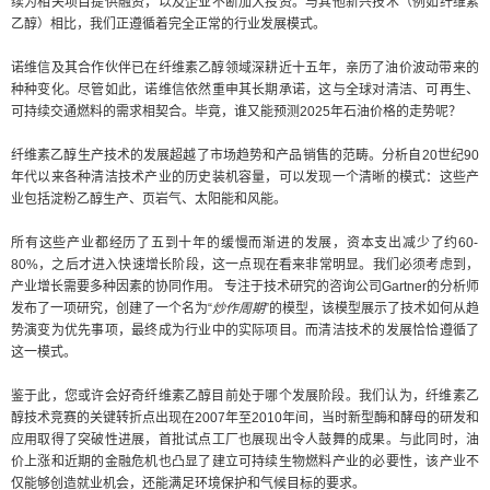
续为相关项目提供融资，以及企业不断加大投资。与其他新兴技术（例如纤维素
乙醇）相比，我们正遵循着完全正常的行业发展模式。
诺维信及其合作伙伴已在纤维素乙醇领域深耕近十五年，亲历了油价波动带来的
种种变化。尽管如此，诺维信依然重申其长期承诺，这与全球对清洁、可再生、
可持续交通燃料的需求相契合。毕竟，谁又能预测2025年石油价格的走势呢？
纤维素乙醇生产技术的发展超越了市场趋势和产品销售的范畴。分析自20世纪90
年代以来各种清洁技术产业的历史装机容量，可以发现一个清晰的模式：这些产
业包括淀粉乙醇生产、页岩气、太阳能和风能。
所有这些产业都经历了五到十年的缓慢而渐进的发展，资本支出减少了约60-
80%，之后才进入快速增长阶段，这一点现在看来非常明显。我们必须考虑到，
产业增长需要多种因素的协同作用。 专注于技术研究的咨询公司Gartner的分析师
发布了一项研究，创建了一个名为“
炒作周期
”的模型
，该模型展示了技术如何从趋
势演变为优先事项，最终成为行业中的实际项目。而清洁技术的发展恰恰遵循了
这一模式。
鉴于此，您或许会好奇纤维素乙醇目前处于哪个发展阶段。我们认为，纤维素乙
醇技术竞赛的关键转折点出现在2007年至2010年间，当时新型酶和酵母的研发和
应用取得了突破性进展，首批试点工厂也展现出令人鼓舞的成果。与此同时，油
价上涨和近期的金融危机也凸显了建立可持续生物燃料产业的必要性，该产业不
仅能够创造就业机会，还能满足环境保护和气候目标的要求。