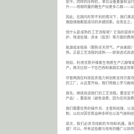
如今，同样的压榨机，单位设备重量和运行能
升——用相同量的糖生产出更多乙醇——以
因此，在国内形势不利的情况下，我们满
激励措施都是成功的关键因素。总而言之，
但什么是成熟的工艺流程呢？它指的是原
护、残渣处理、资本（投资）等方面的费用
能源成本极高（需购买天然气，产自美国
熟。正是工艺流程的成熟——即渐进式改进
例如，利用甘蔗纤维素生物质生产乙醇等
产。再次比较一下在巴西和美国实施这项革
尽管两国在科技投资能力和创新支持方面
的工厂。从这里开始，我们将踏上学习曲线，
首先，继续改进我们的工艺流程。要坚定
产品），要高效（避免浪费，因为任何浪费
我们需要优秀的操作员、主管和经理，以
制，以应对因甘蔗品种多样化以及气候和经
其次，我们必须寻找新的市场和机遇。我
值？可以。所有这些都与现有的糖厂以协​