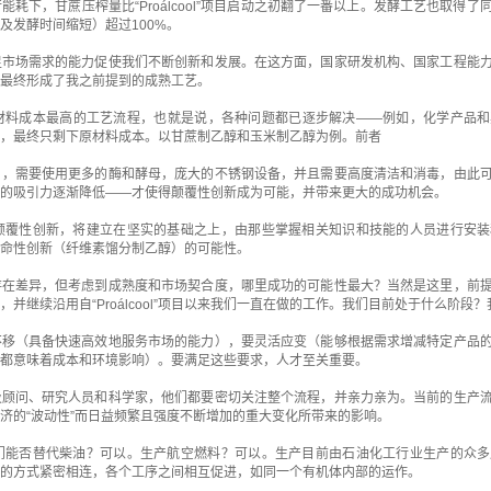
耗下，甘蔗压榨量比“Proálcool”项目启动之初翻了一番以上。发酵工艺也取得
及发酵时间缩短）超过100%。
足市场需求的能力促使我们不断创新和发展。在这方面，国家研发机构、国家工程能
最终形成了我之前提到的成熟工艺。
材料成本最高的工艺流程，也就是说，各种问题都已逐步解决——例如，化学产品和
，最终只剩下原材料成本。以甘蔗制乙醇和玉米制乙醇为例。前者
），需要使用更多的酶和酵母，庞大的不锈钢设备，并且需要高度清洁和消毒，由此
的吸引力逐渐降低——才使得颠覆性创新成为可能，并带来更大的成功机会。
颠覆性创新，将建立在坚实的基础之上，由那些掌握相关知识和技能的人员进行安装
命性创新（纤维素馏分制乙醇）的可能性。
存在差异，但考虑到成熟度和市场契合度，哪里成功的可能性最大？当然是这里，前
并继续沿用自“Proálcool”项目以来我们一直在做的工作。我们目前处于什么阶段
不移（具备快速高效地服务市场的能力），要灵活应变（能够根据需求增减特定产品
都意味着成本和环境影响）。要满足这些要求，人才至关重要。
及顾问、研究人员和科学家，他们都要密切关注整个流程，并亲力亲为。当前的生产
济的“波动性”而日益频繁且强度不断增加的重大变化所带来的影响。
们能否替代柴油？可以。生产航空燃料？可以。生产目前由石油化工行业生产的众多
​同的方式紧密相连，各个工序之间相互促进，如同一个有机体内部的运作。