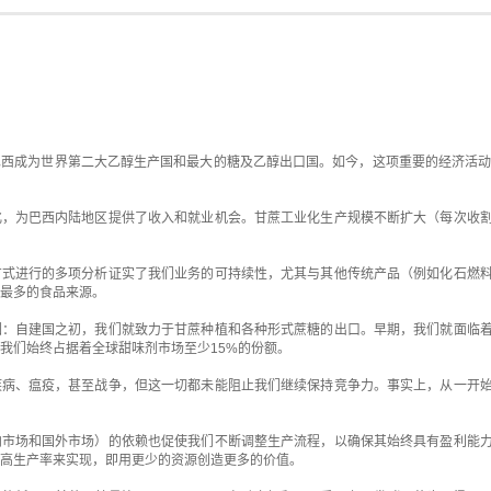
西成为世界第二大乙醇生产国和最大的糖及乙醇出口国。如今，这项重要的经济活动
化，为巴西内陆地区提供了收入和就业机会。甘蔗工业化生产规模不断扩大（每次收
方式进行的多项分析证实了我们业务的可持续性，尤其与其他传统产品（例如化石燃
最多的食品来源。
因：自建国之初，我们就致力于甘蔗种植和各种形式蔗糖的出口。早期，我们就面临
我们始终占据着全球甜味剂市场至少15%的份额。
疾病、瘟疫，甚至战争，但这一切都未能阻止我们继续保持竞争力。事实上，从一开
内市场和国外市场）的依赖也促使我们不断调整生产流程，以确保其始终具有盈利能
高生产率来实现，即用更少的资源创造更多的价值。