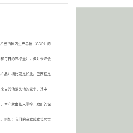
占巴西国内生产总值（GDP）的
割和每日的压榨量），但并未降低
料产品）相比更是如此。巴西糖是
着来自其他殖民地的竞争，其中一
始，生产就由私人掌控，政府的保
力。例如：我们的资本成本位居世