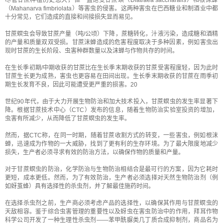
尽管甘蔗种植历史悠久，但一直饱受甘蔗螟（Diatraea saccharalis）和根沫蝉
（Mahanarva fimbriolata）等害虫的侵害。这两种害虫在巴西糖业和制酒业中都
十分常见，它们造成的直接和间接损失显而易见。
甘蔗螟虫会导致甘蔗产量（吨/公顷）下降，蔗糖转化，汁液污染，造成糖和酒精
的产量和质量双双受损。甘蔗沫蝉造成的危害程度取决于多种因素，例如害虫出
现时甘蔗的生长阶段、虫害种群数量以及沫蝉与作物共存的时间。
在生长季初期/中期收获的甘蔗比在生长季末期收获的甘蔗受害程度轻，因为此时
甘蔗生长更为成熟，害虫也更容易在田间出现。生长季末期收获的甘蔗在雨季初
期生长发育不良，因此可能遭受更严重的损害。20
世纪90年代，由于大力开展生物防治和加大技术投入，甘蔗螟虫的发生率显著下
降。根据甘蔗技术中心（CTC）发布的信息，随着生物防治实验室投资的增加，
虫害有所减少，从而降低了甘蔗螟虫的发生率。
然而，据CTC称，在同一时期，随着甘蔗收割方式的转变，一些害虫，例如根沫
蝉，迅速成为作物的一大威胁，找到了更有利的生存环境。为了最大限度地减少
损失，生产者必须寻求有效的防治方法，以确保作物的质量和产量。
对于甘蔗螟虫的防治，化学防治与生物防治相结合是最可行的方案，因为它耗时
更短，成本更低。然而，为了有效防治，生产者必须选择对天然生物防治剂（例
如蚜茧蜂）具有选择性的杀虫剂，并了解最佳施药时间。
在选择杀虫剂之前，生产商必须考虑产品的选择性，以确保其作用与甘蔗螟虫的
天敌相容。鉴于综合虫害管理的重要性以及蚜虫在害虫防治中的作用，拜耳作物
科学公司开发了一种生理性杀虫剂——苯甲酰脲类几丁质合成抑制剂，商品名为