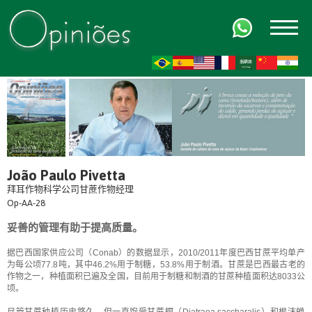
FR
AR
ZH-CN
HI
João Paulo Pivetta
拜耳作物科学公司甘蔗作物经理
Op-AA-28
妥善的管理有助于提高质量。
据巴西国家供应公司（Conab）的数据显示，2010/2011年度巴西甘蔗平均单产
为每公顷77.8吨，其中46.2%用于制糖，53.8%用于制酒。甘蔗是巴西最古老的
作物之一，种植面积已遍及全国，目前用于制糖和制酒的甘蔗种植面积达8033公
顷。