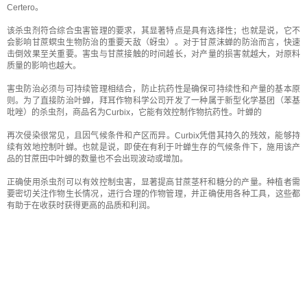
Certero。
该杀虫剂符合综合虫害管理的要求，其显著特点是具有选择性；也就是说，它不
会影响甘蔗螟虫生物防治的重要天敌（蚜虫）。对于甘蔗沫蝉的防治而言，快速
击倒效果至关重要。害虫与甘蔗接触的时间越长，对产量的损害就越大，对原料
质量的影响也越大。
害虫防治必须与可持续管理相结合，防止抗药性是确保可持续性和产量的基本原
则。为了直接防治叶蝉，拜耳作物科学公司开发了一种属于新型化学基团（苯基
吡唑）的杀虫剂，商品名为Curbix，它能有效控制作物抗药性。叶蝉的
再次侵染很常见，且因气候条件和产区而异。Curbix凭借其持久的残效，能够持
续有效地控制叶蝉。也就是说，即使在有利于叶蝉生存的气候条件下，施用该产
品的甘蔗田中叶蝉的数量也不会出现波动或增加。
正确使用杀虫剂可以有效控制虫害，显著提高甘蔗茎秆和糖分的产量。种植者需
要密切关注作物生长情况，进行合理的作物管理，并正确使用各种工具，这些都
有助于在收获时获得更高的品质和利润。