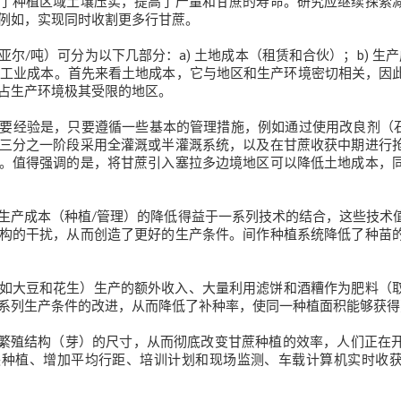
了种植区域土壤压实，提高了产量和甘蔗的寿命。研究应继续探索
例如，实现同时收割更多行甘蔗。
尔/吨）可分为以下几部分：a) 土地成本（租赁和合伙）；b) 生产成
) 工业成本。首先来看土地成本，它与地区和生产环境密切相关，因
占生产环境极其受限的地区。
要经验是，只要遵循一些基本的管理措施，例如通过使用改良剂（石
三分之一阶段采用全灌溉或半灌溉系统，以及在甘蔗收获中期进行
。值得强调的是，将甘蔗引入塞拉多边境地区可以降低土地成本，
生产成本（种植/管理）的降低得益于一系列技术的结合，这些技术
构的干扰，从而创造了更好的生产条件。间作种植系统降低了种苗
如大豆和花生）生产的额外收入、大量利用滤饼和酒糟作为肥料（
系列生产条件的改进，从而降低了补种率，使同一种植面积能够获得
养繁殖结构（芽）的尺寸，从而彻底改变甘蔗种植的效率，人们正在
块种植、增加平均行距、培训计划和现场监测、车载计算机实时收