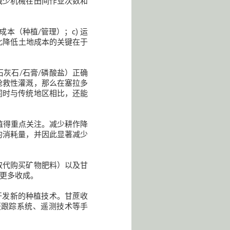
减少机械在田间作业次数和
本（种植/管理）；c) 运
此降低土地成本的关键在于
灰石/石膏/磷酸盐）正确
抢救性灌溉，那么在塞拉多
同时与传统地区相比，还能
值得重点关注。减少耕作降
的消耗量，并因此显著减少
取代购买矿物肥料）以及甘
更多收成。
开发新的种植技术。甘蔗收
获跟踪系统、遥测技术等手