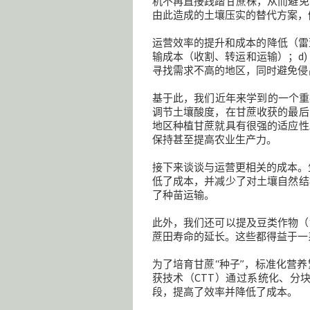
机不再直接践踏甘蔗株，从而避免
由此造成的土壤压实的替代方案，
运营效率的提升和成本的降低（雷亚
输成本（收割、转运和运输）；d
寻找需求不高的地区，同时避免侵
基于此，我们近年来学到的一个重
调节土壤酸度，在甘蔗收获的最后
地区种植甘蔗就具有很强的适应性
保持甚至提高农业生产力。
接下来谈谈与运营更相关的成本。
低了成本，并减少了对土壤自然结
了种苗运输。
此外，我们还可以提及豆类作物（
蔗田寿命的延长。这些都得益于一
为了培育甘蔗“种子”，标准化营
获技术（CTT）通过系统化、分
段，提高了效率并降低了成本。