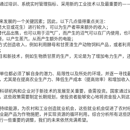
通过培训、系统实时管理指标、采用新的工业技术以及最重要的—
来发展的一个关键因素；因此，以下几点值得重点关注：
常是大豆或花生）进行轮作，可以为生产者带来额外的收入；
的替代品出售，也可以用于沼气厂，而产生的沼气可以在厂内使用，也
来源，以产生蒸汽，从而产生额外的电能；
种方式创造收入，例如利用酵母和甘蔗渣生产动物饲料产品，或者利
；
项目和新技术，例如生物质甘蔗的生产，无论是为了增加电力生产，
单位都必须了解自身的潜力、局限性以及所处的环境，并逐一寻找
，尤其是在提高农业生产力、降低生产成本（提高效率）和增加收入
研机构和企业对于新技术的发展至关重要，亟需投资。国家通过诸如R
，这些政策需要制定长期规划，使投资者能够安心地将资金投入到
持续能源，为农村和工业创造就业机会，这些就业机会促进了农村
业副产品为作物施肥，并实现资源的循环利用。综合分析所有这些
行一些重要的调整，我们的未来依然充满希望。