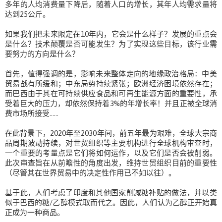
多年的人均消费量下降后，随着人口的增长，其年人均需求量将
达到25公斤。
如果我们把未来限定在10年内，它会是什么样子？发展的重点会
是什么？技术颠覆是否可能发生？为了实现这些目标，该行业需
要努力的方向是什么？
首先，值得强调的是，影响未来整体走向的地缘政治格局：中美
贸易战有所缓和；中东局势持续紧张；欧洲经济困境依然存在；
而巴西由于其在可持续供应食品和可再生能源方面的重要性，承
受着巨大的压力，却依然保持着3%的年增长率！并且正被全球消
费市场所接受……
在此背景下，2020年至2030年间，前五年最为艰难，全球大宗商
品周期波动持续，对世贸组织等主要机构进行全球机构审查时，
一个重要的考量点是它们将如何运作，以及它们是否会被削弱。
此次审查旨在从前瞻性的角度出发，维持世贸组织目前的重要性
（尽管其在世界贸易中的决定性作用已不如以往）。
基于此，人们考虑了印度和其他国家削减糖补贴的做法，并以类
似于巴西的糖/乙醇模式取而代之。因此，人们认为乙醇正开始真
正成为一种商品。