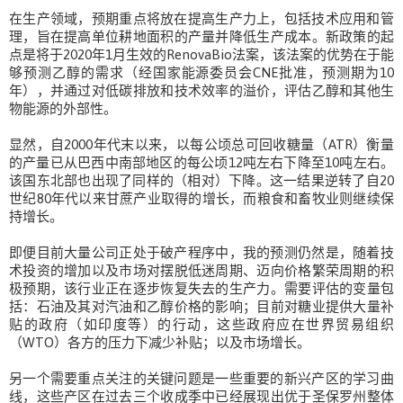
在生产领域，预期重点将放在提高生产力上，包括技术应用和管
理，旨在提高单位耕地面积的产量并降低生产成本。新政策的起
点是将于2020年1月生效的RenovaBio法案，该法案的优势在于能
够预测乙醇的需求（经国家能源委员会CNE批准，预测期为10
年），并通过对低碳排放和技术效率的溢价，评估乙醇和其他生
物能源的外部性。
显然，自2000年代末以来，以每公顷总可回收糖量（ATR）衡量
的产量已从巴西中南部地区的每公顷12吨左右下降至10吨左右。
该国东北部也出现了同样的（相对）下降。这一结果逆转了自20
世纪80年代以来甘蔗产业取得的增长，而粮食和畜牧业则继续保
持增长。
即便目前大量公司正处于破产程序中，我的预测仍然是，随着技
术投资的增加以及市场对摆脱低迷周期、迈向价格繁荣周期的积
极预期，该行业正在逐步恢复失去的生产力。需要评估的变量包
括：石油及其对汽油和乙醇价格的影响；目前对糖业提供大量补
贴的政府（如印度等）的行动，这些政府应在世界贸易组织
（WTO）各方的压力下减少补贴；以及市场增长。
另一个需要重点关注的关键问题是一些重要的新兴产区的学习曲
线，这些产区在过去三个收成季中已经展现出优于圣保罗州整体