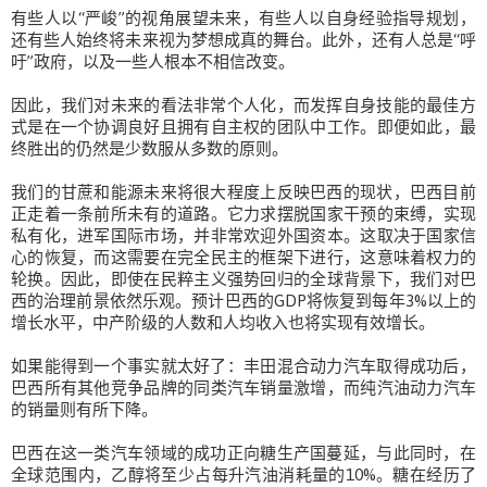
有些人以“严峻”的视角展望未来，有些人以自身经验指导规划，
还有些人始终将未来视为梦想成真的舞台。此外，还有人总是“呼
吁”政府，以及一些人根本不相信改变。
因此，我们对未来的看法非常个人化，而发挥自身技能的最佳方
式是在一个协调良好且拥有自主权的团队中工作。即便如此，最
终胜出的仍然是少数服从多数的原则。
我们的甘蔗和能源未来将很大程度上反映巴西的现状，巴西目前
正走着一条前所未有的道路。它力求摆脱国家干预的束缚，实现
私有化，进军国际市场，并非常欢迎外国资本。这取决于国家信
心的恢复，而这需要在完全民主的框架下进行，这意味着权力的
轮换。因此，即使在民粹主义强势回归的全球背景下，我们对巴
西的治理前景依然乐观。预计巴西的GDP将恢复到每年3%以上的
增长水平，中产阶级的人数和人均收入也将实现有效增长。
如果能得到一个事实就太好了：丰田混合动力汽车取得成功后，
巴西所有其他竞争品牌的同类汽车销量激增，而纯汽油动力汽车
的销量则有所下降。
巴西在这一类汽车领域的成功正向糖生产国蔓延，与此同时，在
全球范围内，乙醇将至少占每升汽油消耗量的10%。糖在经历了