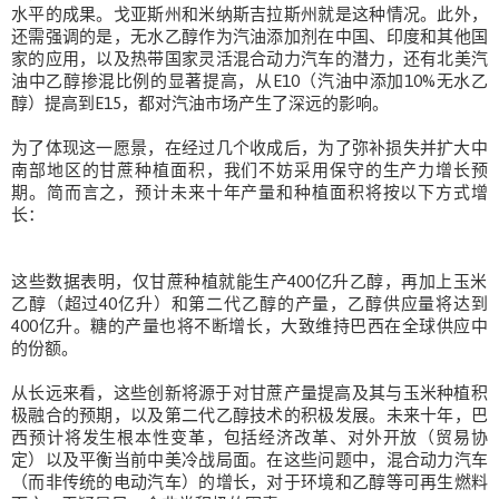
水平的成果。戈亚斯州和米纳斯吉拉斯州就是这种情况。此外，
还需强调的是，无水乙醇作为汽油添加剂在中国、印度和其他国
家的应用，以及热带国家灵活混合动力汽车的潜力，还有北美汽
油中乙醇掺混比例的显著提高，从E10（汽油中添加10%无水乙
醇）提高到E15，都对汽油市场产生了深远的影响。
为了体现这一愿​​景，在经过几个收成后，为了弥补损失并扩大中
南部地区的甘蔗种植面积，我们不妨采用保守的生产力增长预
期。简而言之，预计未来十年产量和种植面积将按以下方式增
长：
这些数据表明，仅甘蔗种植就能生产400亿升乙醇，再加上玉米
乙醇（超过40亿升）和第二代乙醇的产量，乙醇供应量将达到
400亿升。糖的产量也将不断增长，大致维持巴西在全球供应中
的份额。
从长远来看，这些创新将源于对甘蔗产量提高及其与玉米种植积
极融合的预期，以及第二代乙醇技术的积极发展。未来十年，巴
西预计将发生根本性变革，包括经济改革、对外开放（贸易协
定）以及平衡当前中美冷战局面。在这些问题中，混合动力汽车
（而非传统的电动汽车）的增长，对于环境和乙醇等可再生燃料