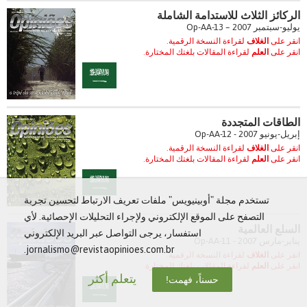
الركائز الثلاث للاستدامة الشاملة
يوليو-سبتمبر 2007 – Op-AA-13
انقر على
الغلاف
لقراءة النسخة الرقمية.
انقر على
العلم
لقراءة المقالات بلغتك المختارة.
الطاقات المتجددة
إبريل-يونيو 2007 - Op-AA-12
انقر على
الغلاف
لقراءة النسخة الرقمية.
انقر على
العلم
لقراءة المقالات بلغتك المختارة.
تستخدم مجلة "أوبينيويس" ملفات تعريف الارتباط لتحسين تجربة
التصفح على الموقع الإلكتروني ولإجراء التحليلات الإحصائية. لأي
السلع العالمية
استفسار، يرجى التواصل عبر البريد الإلكتروني
يناير-مارس 2007 - Op-AA-11
jornalismo@revistaopinioes.com.br.
انقر على
الغلاف
لقراءة النسخة الرقمية.
انقر على
العلم
لقراءة المقالات بلغتك المختارة.
يتعلم أكثر
حسناً، فهمت!