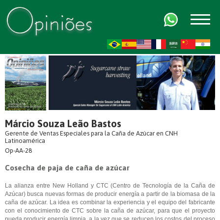
FR
AR
ZH-CN
HI
Márcio Souza Leão Bastos
Gerente de Ventas Especiales para la Caña de Azúcar en CNH
Latinoamérica
Op-AA-28
Cosecha de paja de caña de azúcar
La alianza entre New Holland y CTC (Centro de Tecnología de la Caña de
Azúcar) busca nuevas formas de producir energía a partir de la biomasa de la
caña de azúcar. La idea es combinar la experiencia y el equipo del fabricante
con el conocimiento de CTC sobre la caña de azúcar, para que el proyecto
pueda producir energía limpia, a la vez que se reducen los costos del proceso