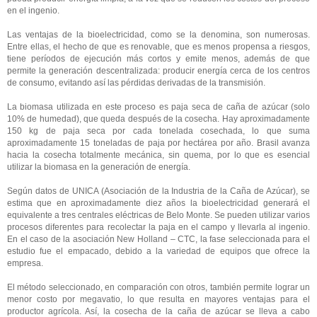
en el ingenio.
Las ventajas de la bioelectricidad, como se la denomina, son numerosas.
Entre ellas, el hecho de que es renovable, que es menos propensa a riesgos,
tiene períodos de ejecución más cortos y emite menos, además de que
permite la generación descentralizada: producir energía cerca de los centros
de consumo, evitando así las pérdidas derivadas de la transmisión.
La biomasa utilizada en este proceso es paja seca de caña de azúcar (solo
10% de humedad), que queda después de la cosecha. Hay aproximadamente
150 kg de paja seca por cada tonelada cosechada, lo que suma
aproximadamente 15 toneladas de paja por hectárea por año. Brasil avanza
hacia la cosecha totalmente mecánica, sin quema, por lo que es esencial
utilizar la biomasa en la generación de energía.
Según datos de UNICA (Asociación de la Industria de la Caña de Azúcar), se
estima que en aproximadamente diez años la bioelectricidad generará el
equivalente a tres centrales eléctricas de Belo Monte. Se pueden utilizar varios
procesos diferentes para recolectar la paja en el campo y llevarla al ingenio.
En el caso de la asociación New Holland – CTC, la fase seleccionada para el
estudio fue el empacado, debido a la variedad de equipos que ofrece la
empresa.
El método seleccionado, en comparación con otros, también permite lograr un
menor costo por megavatio, lo que resulta en mayores ventajas para el
productor agrícola. Así, la cosecha de la caña de azúcar se lleva a cabo