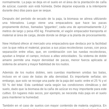
normalmente. La paja se deja en el suelo en el área de la plantación de caña
de azúcar, cuando aún está húmeda. Debe dejarse expuesta a la intemperie
durante diez días para que se seque.
Después del período de secado de la paja, la biomasa se alinea utilizando
una hileradora. Luego viene una empacadora que hace las pacas
propiamente dichas, llamadas "gigantes", cada una de aproximadamente 2,2
metros de largo y pesa 450 kg. Finalmente, el vagón empacador transporta el
material al área de carga, desde donde se dirige a la planta de procesamiento.
New Holland ofrece al mercado una empacadora que destaca por la facilidad
con la que retira el material, gracias a sus púas recolectoras curvas, con poca
separación entre ellas, que, en combinación con las ruedas recolectoras,
ayudan a limpiar el campo, incluso a altas velocidades. Su sistema de doble
amarre permite una mayor densidad de pacas, menor fuerza aplicada al
sistema de amarre y mayor fiabilidad de los nudos.
Además de los nudos dobles, seis cuerdas mantienen unidas las balas,
incluso en el caso de balas de alta densidad. Es importante señalar, sin
embargo, que solo se recoge una parte de la paja del suelo: entre el 25 % y el
50 % del total. Esta cantidad varía según las condiciones climáticas y del
suelo, dado que la biomasa de la caña de azúcar es muy importante para este
cultivo. En lugares más secos, por ejemplo, se necesita más paja en el suelo
para mantener la humedad.
También en el caso de suelos con mayor contenido de materia orgánica. En