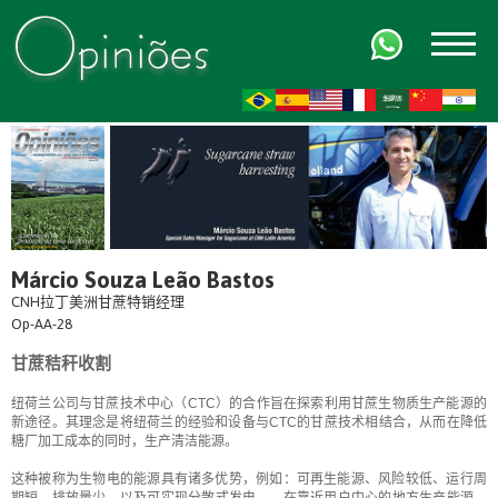
FR
AR
ZH-CN
HI
Márcio Souza Leão Bastos
CNH拉丁美洲甘蔗特销经理
Op-AA-28
甘蔗秸秆收割
纽荷兰公司与甘蔗技术中心（CTC）的合作旨在探索利用甘蔗生物质生产能源的
新途径。其理念是将纽荷兰的经验和设备与CTC的甘蔗技术相结合，从而在降低
糖厂加工成本的同时，生产清洁能源。
这种被称为生物电的能源具有诸多优势，例如：可再生能源、风险较低、运行周