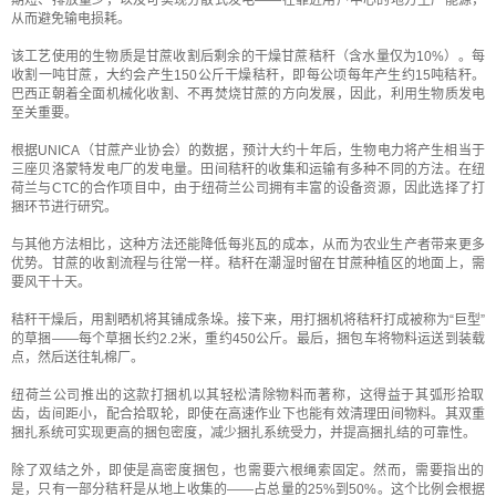
期短、排放量少，以及可实现分散式发电——在靠近用户中心的地方生产能源，
从而避免输电损耗。
该工艺使用的生物质是甘蔗收割后剩余的干燥甘蔗秸秆（含水量仅为10%）。每
收割一吨甘蔗，大约会产生150公斤干燥秸秆，即每公顷每年产生约15吨秸秆。
巴西正朝着全面机械化收割、不再焚烧甘蔗的方向发展，因此，利用生物质发电
至关重要。
根据UNICA（甘蔗产业协会）的数据，预计大约十年后，生物电力将产生相当于
三座贝洛蒙特发电厂的发电量。田间秸秆的收集和运输有多种不同的方法。在纽
荷兰与CTC的合作项目中，由于纽荷兰公司拥有丰富的设备资源，因此选择了打
捆环节进行研究。
与其他方法相比，这种方法还能降低每兆瓦的成本，从而为农业生产者带来更多
优势。甘蔗的收割流程与往常一样。秸秆在潮湿时留在甘蔗种植区的地面上，需
要风干十天。
秸秆干燥后，用割晒机将其铺成条垛。接下来，用打捆机将秸秆打成被称为“巨型”
的草捆——每个草捆长约2.2米，重约450公斤。最后，捆包车将物料运送到装载
点，然后送往轧棉厂。
纽荷兰公司推出的这款打捆机以其轻松清除物料而著称，这得益于其弧形拾取
齿，齿间距小，配合拾取轮，即使在高速作业下也能有效清理田间物料。其双重
捆扎系统可实现更高的捆包密度，减少捆扎系统受力，并提高捆扎结的可靠性。
除了双结之外，即使是高密度捆包，也需要六根绳索固定。然而，需要指出的
是，只有一部分秸秆是从地上收集的——占总量的25%到50%。这个比例会根据