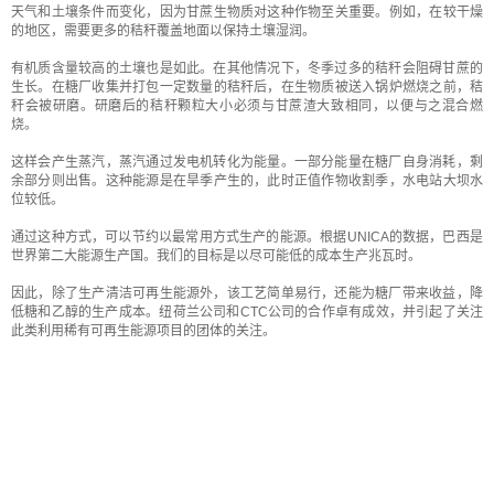
天气和土壤条件而变化，因为甘蔗生物质对这种作物至关重要。例如，在较干燥
的地区，需要更多的秸秆覆盖地面以保持土壤湿润。
有机质含量较高的土壤也是如此。在其他情况下，冬季过多的秸秆会阻碍甘蔗的
生长。在糖厂收集并打包一定数量的秸秆后，在生物质被送入锅炉燃烧之前，秸
秆会被研磨。研磨后的秸秆颗粒大小必须与甘蔗渣大致相同，以便与之混合燃
烧。
这样会产生蒸汽，蒸汽通过发电机转化为能量。一部分能量在糖厂自身消耗，剩
余部分则出售。这种能源是在旱季产生的，此时正值作物收割季，水电站大坝水
位较低。
通过这种方式，可以节约以最常用方式生产的能源。根据UNICA的数据，巴西是
世界第二大能源生产国。我们的目标是以尽可能低的成本生产兆瓦时。
因此，除了生产清洁可再生能源外，该工艺简单易行，还能为糖厂带来收益，降
低糖和乙醇的生产成本。纽荷兰公司和CTC公司的合作卓有成效，并引起了关注
此类利用稀有可再生能源项目的团体的关注。