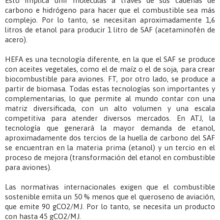
Esto implica unir moléculas a través de sus cadenas de
carbono e hidrógeno para hacer que el combustible sea más
complejo. Por lo tanto, se necesitan aproximadamente 1,6
litros de etanol para producir 1 litro de SAF (acetaminofén de
acero).
HEFA es una tecnología diferente, en la que el SAF se produce
con aceites vegetales, como el de maíz o el de soja, para crear
biocombustible para aviones. FT, por otro lado, se produce a
partir de biomasa. Todas estas tecnologías son importantes y
complementarias, lo que permite al mundo contar con una
matriz diversificada, con un alto volumen y una escala
competitiva para atender diversos mercados. En ATJ, la
tecnología que generará la mayor demanda de etanol,
aproximadamente dos tercios de la huella de carbono del SAF
se encuentran en la materia prima (etanol) y un tercio en el
proceso de mejora (transformación del etanol en combustible
para aviones).
Las normativas internacionales exigen que el combustible
sostenible emita un 50 % menos que el queroseno de aviación,
que emite 90 gCO2/MJ. Por lo tanto, se necesita un producto
con hasta 45 gCO2/MJ.