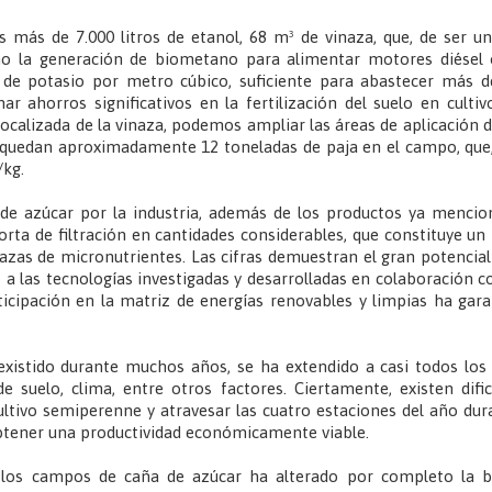
más de 7.000 litros de etanol, 68 m³ de vinaza, que, de ser u
mo la generación de biometano para alimentar motores diésel 
e potasio por metro cúbico, suficiente para abastecer más d
r ahorros significativos en la fertilización del suelo en culti
localizada de la vinaza, podemos ampliar las áreas de aplicación 
 quedan aproximadamente 12 toneladas de paja en el campo, que,
/kg.
de azúcar por la industria, además de los productos ya mencio
rta de filtración en cantidades considerables, que constituye un 
azas de micronutrientes. Las cifras demuestran el gran potencial 
o a las tecnologías investigadas y desarrolladas en colaboración c
icipación en la matriz de energías renovables y limpias ha gara
existido durante muchos años, se ha extendido a casi todos los 
 de suelo, clima, entre otros factores. Ciertamente, existen dif
cultivo semiperenne y atravesar las cuatro estaciones del año dura
obtener una productividad económicamente viable.
los campos de caña de azúcar ha alterado por completo la bi