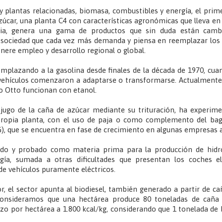
 plantas relacionadas, biomasa, combustibles y energía, el prime
zúcar, una planta C4 con características agronómicas que lleva en
ria, genera una gama de productos que sin duda están camb
 sociedad que cada vez más demanda y piensa en reemplazar los 
nere empleo y desarrollo regional o global.
eemplazando a la gasolina desde finales de la década de 1970, cua
ehículos comenzaron a adaptarse o transformarse. Actualmente, 
lo Otto funcionan con etanol.
el jugo de la caña de azúcar mediante su trituración, ha experi
propia planta, con el uso de paja o como complemento del bag
), que se encuentra en fase de crecimiento en algunas empresas 
ado y probado como materia prima para la producción de hidr
ogía, sumada a otras dificultades que presentan los coches el
de vehículos puramente eléctricos.
, el sector apunta al biodiesel, también generado a partir de cañ
consideramos que una hectárea produce 80 toneladas de caña d
o por hectárea a 1.800 kcal/kg, considerando que 1 tonelada de 