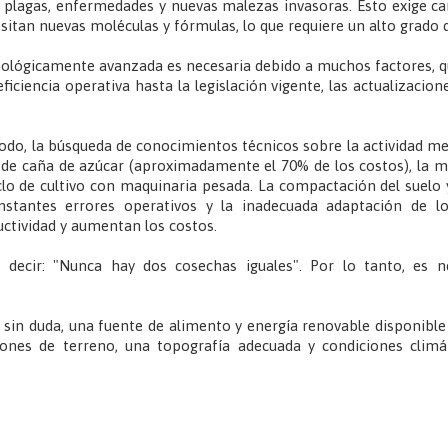
e plagas, enfermedades y nuevas malezas invasoras. Esto exige c
sitan nuevas moléculas y fórmulas, lo que requiere un alto grado d
ológicamente avanzada es necesaria debido a muchos factores, qu
eficiencia operativa hasta la legislación vigente, las actualizaci
 todo, la búsqueda de conocimientos técnicos sobre la actividad m
n de caña de azúcar (aproximadamente el 70% de los costos), la 
clo de cultivo con maquinaria pesada. La compactación del suelo y
onstantes errores operativos y la inadecuada adaptación de l
ctividad y aumentan los costos.
e decir: "Nunca hay dos cosechas iguales". Por lo tanto, es 
s, sin duda, una fuente de alimento y energía renovable disponibl
ones de terreno, una topografía adecuada y condiciones climá