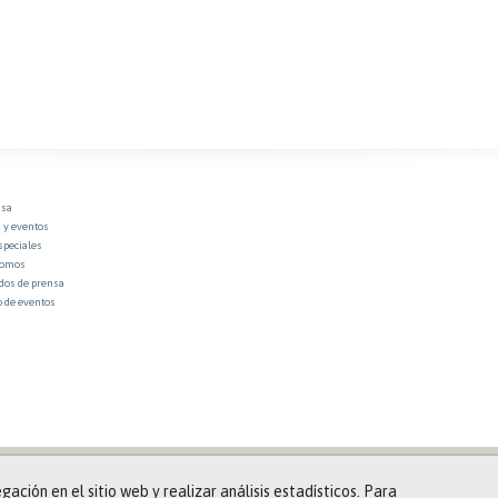
nsa
 y eventos
speciales
somos
os de prensa
o de eventos
gación en el sitio web y realizar análisis estadísticos. Para