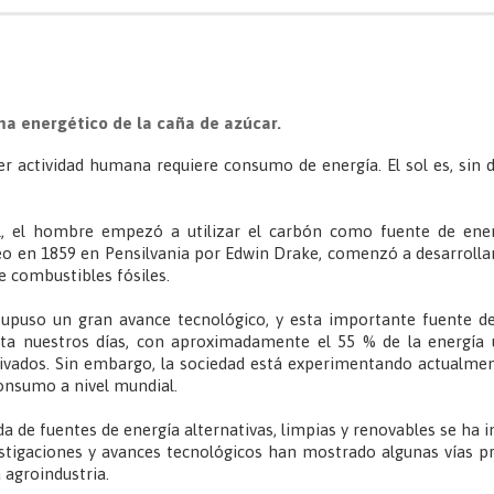
ma energético de la caña de azúcar.
ier actividad humana requiere consumo de energía. El sol es, sin 
al, el hombre empezó a utilizar el carbón como fuente de ener
leo en 1859 en Pensilvania por Edwin Drake, comenzó a desarrolla
e combustibles fósiles.
supuso un gran avance tecnológico, y esta importante fuente d
ta nuestros días, con aproximadamente el 55 % de la energía u
erivados. Sin embargo, la sociedad está experimentando actualme
onsumo a nivel mundial.
a de fuentes de energía alternativas, limpias y renovables se ha in
vestigaciones y avances tecnológicos han mostrado algunas vías 
 agroindustria.