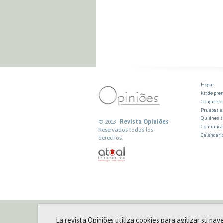
Hogar
Kit de pre
Congresos
Pruebas e
Quiénes 
© 2013 -
Revista Opiniões
Comunicad
Reservados todos los
Calendari
derechos.
La revista Opiniões utiliza cookies para agilizar su nave