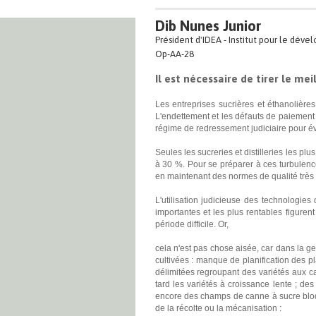
Dib Nunes Junior
Président d'IDEA - Institut pour le dév
Op-AA-28
Il est nécessaire de tirer le mei
Les entreprises sucrières et éthanolière
L'endettement et les défauts de paiement c
régime de redressement judiciaire pour évite
Seules les sucreries et distilleries les pl
à 30 %. Pour se préparer à ces turbulenc
en maintenant des normes de qualité très 
L'utilisation judicieuse des technologies
importantes et les plus rentables figure
période difficile. Or,
cela n'est pas chose aisée, car dans la g
cultivées : manque de planification des p
délimitées regroupant des variétés aux cara
tard les variétés à croissance lente ; d
encore des champs de canne à sucre bloqu
de la récolte ou la mécanisation :