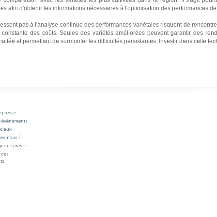
es afin d'obtenir les informations nécessaires à l'optimisation des performances de 
ressent pas à l'analyse continue des performances variétales risquent de rencontrer 
 constante des coûts. Seules des variétés améliorées peuvent garantir des rend
haitée et permettant de surmonter les difficultés persistantes. Investir dans cette tec
e presse
t événements
éciaux
es-nous ?
ué de presse
 des
ts