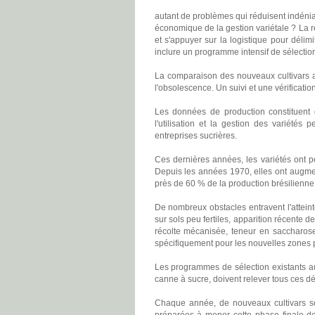
autant de problèmes qui réduisent indéni
économique de la gestion variétale ? La r
et s'appuyer sur la logistique pour déli
inclure un programme intensif de sélection 
La comparaison des nouveaux cultivars av
l'obsolescence. Un suivi et une vérification
Les données de production constituent d
l'utilisation et la gestion des variétés
entreprises sucrières.
Ces dernières années, les variétés ont pe
Depuis les années 1970, elles ont augme
près de 60 % de la production brésilienne
De nombreux obstacles entravent l'attein
sur sols peu fertiles, apparition récente 
récolte mécanisée, teneur en saccharose
spécifiquement pour les nouvelles zones p
Les programmes de sélection existants au
canne à sucre, doivent relever tous ces dé
Chaque année, de nouveaux cultivars son
préparées à mener cette phase finale de 