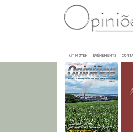
PT-BR
ES
US
FR
AR
KIT MOYEN
ÉVÉNEMENTS
CONT