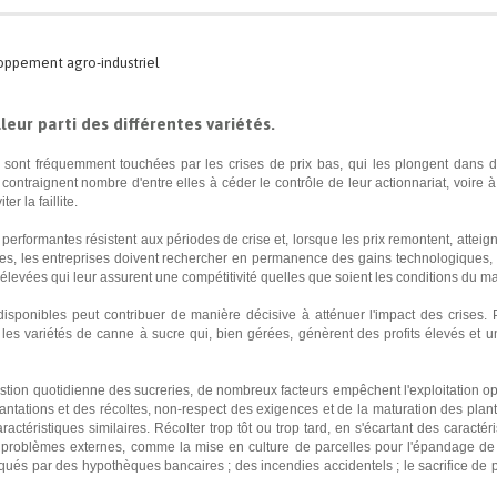
eloppement agro-industriel
lleur parti des différentes variétés.
s sont fréquemment touchées par les crises de prix bas, qui les plongent dans de 
ontraignent nombre d'entre elles à céder le contrôle de leur actionnariat, voire à
r la faillite.
us performantes résistent aux périodes de crise et, lorsque les prix remontent, atte
es, les entreprises doivent rechercher en permanence des gains technologiques, op
élevées qui leur assurent une compétitivité quelles que soient les conditions du m
 disponibles peut contribuer de manière décisive à atténuer l'impact des crises. 
nt les variétés de canne à sucre qui, bien gérées, génèrent des profits élevés e
estion quotidienne des sucreries, de nombreux facteurs empêchent l'exploitation op
lantations et des récoltes, non-respect des exigences et de la maturation des pla
ctéristiques similaires. Récolter trop tôt ou trop tard, en s'écartant des caractéris
es problèmes externes, comme la mise en culture de parcelles pour l'épandage de
és par des hypothèques bancaires ; des incendies accidentels ; le sacrifice de pa