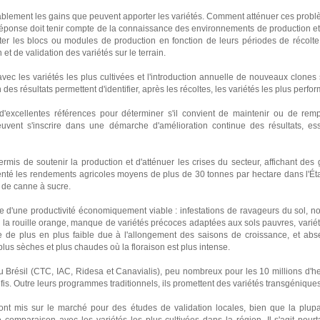
ablement les gains que peuvent apporter les variétés. Comment atténuer ces prob
éponse doit tenir compte de la connaissance des environnements de production et d
miter les blocs ou modules de production en fonction de leurs périodes de récolte
et de validation des variétés sur le terrain.
ec les variétés les plus cultivées et l'introduction annuelle de nouveaux clones 
 des résultats permettent d'identifier, après les récoltes, les variétés les plus perfo
'excellentes références pour déterminer s'il convient de maintenir ou de rempla
 peuvent s'inscrire dans une démarche d'amélioration continue des résultats, ess
rmis de soutenir la production et d'atténuer les crises du secteur, affichant des 
nté les rendements agricoles moyens de plus de 30 tonnes par hectare dans l'Éta
 de canne à sucre.
te d'une productivité économiquement viable : infestations de ravageurs du sol,
de la rouille orange, manque de variétés précoces adaptées aux sols pauvres, variét
 de plus en plus faible due à l'allongement des saisons de croissance, et abs
lus sèches et plus chaudes où la floraison est plus intense.
 Brésil (CTC, IAC, Ridesa et Canavialis), peu nombreux pour les 10 millions d'he
fis. Outre leurs programmes traditionnels, ils promettent des variétés transgénique
t mis sur le marché pour des études de validation locales, bien que la plupa
comparaison avec les variétés les plus cultivées dans la région. Il s'agit pourta