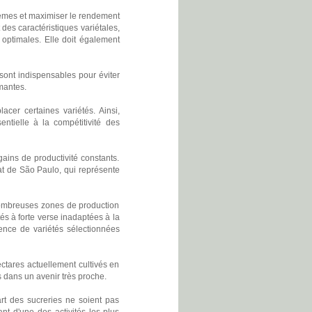
lèmes et maximiser le rendement
es caractéristiques variétales,
 optimales. Elle doit également
sont indispensables pour éviter
rmantes.
cer certaines variétés. Ainsi,
entielle à la compétitivité des
gains de productivité constants.
t de São Paulo, qui représente
 nombreuses zones de production
és à forte verse inadaptées à la
ence de variétés sélectionnées
ctares actuellement cultivés en
s dans un avenir très proche.
rt des sucreries ne soient pas
nt d'une des activités les plus