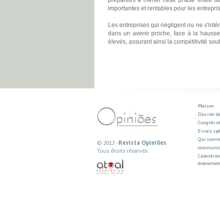
importantes et rentables pour les entrepris
Les entreprises qui négligent ou ne s'inté
dans un avenir proche, face à la hausse
élevés, assurant ainsi la compétitivité sou
Maison
Dossier d
Congrès e
Essais sp
Qui somm
© 2013 -
Revista Opiniões
communiq
Tous droits réservés.
Calendrier
événemen