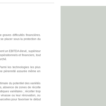
graves difficultés financières.
 se placer sous la protection du
ignent un EBITDA élevé, supérieur
érationnels et financiers, tout
arché.
Parmi les technologies les plus
t une pérennité assurée même en
timale du potentiel des variétés
nts, absence de zones de récolte
tiques variétales ; récolter trop
 vinasse ou leur rénovation, ou
rcelles pour favoriser le début