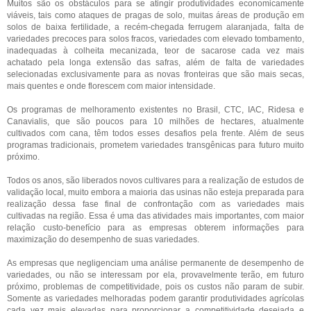
Muitos são os obstáculos para se atingir produtividades economicamente
viáveis, tais como ataques de pragas de solo, muitas áreas de produção em
solos de baixa fertilidade, a recém-chegada ferrugem alaranjada, falta de
variedades precoces para solos fracos, variedades com elevado tombamento,
inadequadas à colheita mecanizada, teor de sacarose cada vez mais
achatado pela longa extensão das safras, além de falta de variedades
selecionadas exclusivamente para as novas fronteiras que são mais secas,
mais quentes e onde florescem com maior intensidade.
Os programas de melhoramento existentes no Brasil, CTC, IAC, Ridesa e
Canavialis, que são poucos para 10 milhões de hectares, atualmente
cultivados com cana, têm todos esses desafios pela frente. Além de seus
programas tradicionais, prometem variedades transgênicas para futuro muito
próximo.
Todos os anos, são liberados novos cultivares para a realização de estudos de
validação local, muito embora a maioria das usinas não esteja preparada para
realização dessa fase final de confrontação com as variedades mais
cultivadas na região. Essa é uma das atividades mais importantes, com maior
relação custo-benefício para as empresas obterem informações para
maximização do desempenho de suas variedades.
As empresas que negligenciam uma análise permanente de desempenho de
variedades, ou não se interessam por ela, provavelmente terão, em futuro
próximo, problemas de competitividade, pois os custos não param de subir.
Somente as variedades melhoradas podem garantir produtividades agrícolas
cada vez mais elevadas para proporcionar a competitividade desejada e