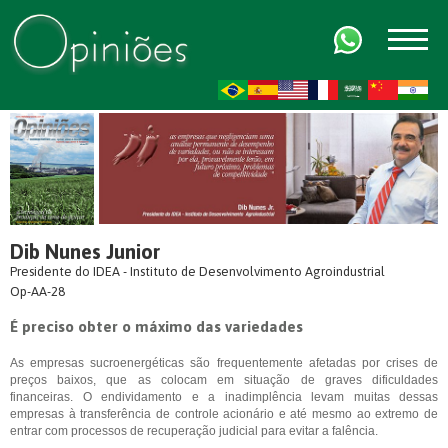
FR
AR
ZH-CN
HI
Dib Nunes Junior
Presidente do IDEA - Instituto de Desenvolvimento Agroindustrial
Op-AA-28
É preciso obter o máximo das variedades
As empresas sucroenergéticas são frequentemente afetadas por crises de
preços baixos, que as colocam em situação de graves dificuldades
financeiras. O endividamento e a inadimplência levam muitas dessas
empresas à transferência de controle acionário e até mesmo ao extremo de
entrar com processos de recuperação judicial para evitar a falência.