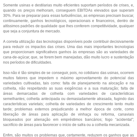
Somente usinas e destilarias muito eficientes suportam períodos de crises, e,
quando os preços melhoram, conseguem EBITDAs elevados que superam
30%. Para se preparar para essas turbulências, as empresas precisam buscar,
continuamente, ganhos tecnológicos, operacionais e financeiros, dentro de
altíssimos padrões de qualidade que lhes conferem competitividade, qualquer
que seja a conjuntura de mercado.
A correta utilização das tecnologias disponíveis pode contribuir decisivamente
para reduzir os impactos das crises. Uma das mais importantes tecnologias
que proporcionam significativos ganhos às empresas são as variedades de
cana-de-açúcar, que, se forem bem manejadas, dão muito lucro e sustentação
nos períodos de dificuldades.
Isso não é tão simples de se conseguir, pois, no cotidiano das usinas, ocorrem
muitos fatores que impedem o máximo aproveitamento do potencial das
variedades cultivadas, tais como: falta de planejamento na alocação e na
colheita, não respeitando as suas exigências e a sua maturação; falta de
áreas demarcadas de colheita com variedades de características
semelhantes; colheita antecipada ou demasiadamente atrasada, fugindo das
características varietais; colheita de variedades de crescimento lento muito
tarde; problemas externos prejudicando a melhor época de corte, como
liberação de áreas para aplicação de vinhaça ou reforma, canaviais
bloqueados por alienação em empréstimos bancários; fogo “acidental”;
sacrifício de áreas para favorecer o início de safra ou a colheita mecanizada.
Enfim, são muitos os problemas que, certamente, reduzem os ganhos que as