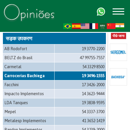
FR
AR
ZH-CN
HI
पीछे जाना
सड़क उपकरण
AB Rodofort
19 3770-2200
BELTZ do Brasil
47 99755-7557
Carmetal
54 3329 8500
Carrocerias Bachiega
19 3496-1555
Facchini
17 3426-2000
Impacto Implementos
14 3623-9444
LDA Tanques
19 3838-9595
Mepel
54 3337-3700
Metalesp Implementos
41 3652-1419
Randon Implementos
54 3239-2000